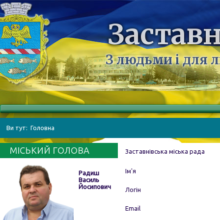
Заставн
З людьми і для 
Ви тут:
Головна
МІСЬКИЙ ГОЛОВА
Заставнівська міська рада
Ім'я
Радиш
Василь
Йосипович
Логін
Email