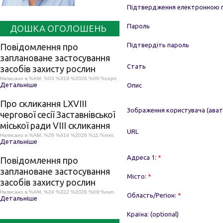
Підтвердження електронною
Пароль
ДОШКА ОГОЛОШЕНЬ
Підтвердіть пароль
Повідомлення про
заплановане застосування
Стать
засобів захисту рослин
Написано в %AM, %03 %319 %2026 %09:%серп.
Детальніше
Опис
Про скликання LХVІІІ
Зображення користувача (ават
чергової сесії Заставнівської
міської ради VIII скликання
URL
Написано в %AM, %29 %414 %2026 %11:%лип.
Детальніше
Адреса 1:
*
Повідомлення про
заплановане застосування
Місто:
*
засобів захисту рослин
Написано в %AM, %24 %322 %2026 %09:%лип.
Область/Регіон:
*
Детальніше
Країна:
(optional)