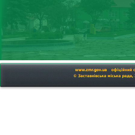
www.zmr.gov.ua
офіційний 
© Заставнівська міська рада,