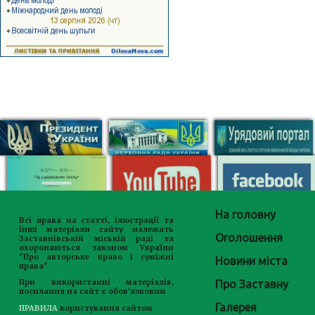
На головну
Всі права на статті, ілюстрації та
інші матеріали сайту належать
Оголошення
Заставнівській міській раді та
охороняються законом України
"Про авторське право і суміжні
Новини міста
права"
Про Заставну
При використанні матеріалів,
посилання на сайт є обов'язковим
Галерея
ПРАВИЛА
користування сайтом