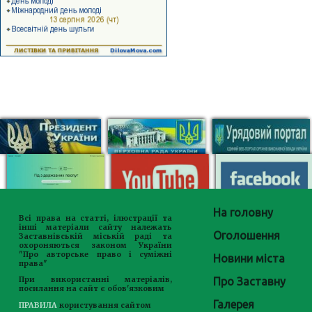
На головну
Всі права на статті, ілюстрації та
інші матеріали сайту належать
Оголошення
Заставнівській міській раді та
охороняються законом України
"Про авторське право і суміжні
Новини міста
права"
Про Заставну
При використанні матеріалів,
посилання на сайт є обов'язковим
Галерея
ПРАВИЛА
користування сайтом