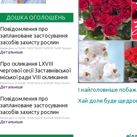
ДОШКА ОГОЛОШЕНЬ
Повідомлення про
заплановане застосування
засобів захисту рослин
Написано в %AM, %03 %319 %2026 %09:%серп.
Детальніше
Про скликання LХVІІІ
чергової сесії Заставнівської
міської ради VIII скликання
Написано в %AM, %29 %414 %2026 %11:%лип.
Детальніше
І найголовніше побажа
Повідомлення про
Хай доля буде щедрою
заплановане застосування
засобів захисту рослин
Написано в %AM, %24 %322 %2026 %09:%лип.
Детальніше
відд