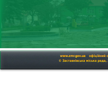
www.zmr.gov.ua
офіційний 
© Заставнівська міська рада,