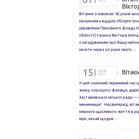
2023
Віктор
Вітання з ювілеєм: 45 років не
начальника відділу обслуги гр
управління Пенсійного фонду У
облостіСтасюка Віктора Ілліча,
є нагадуванням про Вашу непохи
несете через усі роки свого…
15
Вітає
ЧЕРВ.
2023
У цей сонячний червневий час 
жінку, хорошого фахівця, дир
Заставнівської міської ради —
імениннице! Насамперед, вітаю
мирного щасливого життя в рід
мрії, нехай щодня…