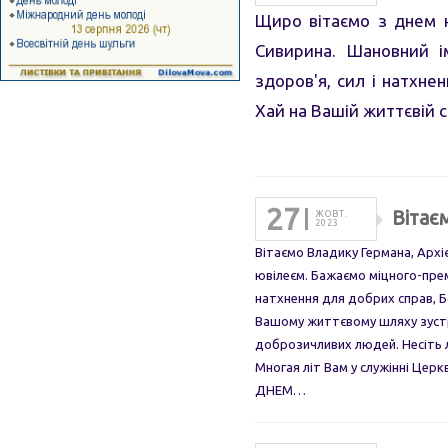
Щиро вітаємо з днем н
Сивирина. Шановний і
здоров'я, сил і натхн
Хай на Вашій життєвій
27
Вітає
ЖОВТ.
2023
Вітаємо Владику Германа, Архі
ювілеєм. Бажаємо міцного-пре
натхнення для добрих справ, 
Вашому життєвому шляху зустр
доброзичливих людей. Несіть л
Многая літ Вам у служінні Церк
ДНЕМ…