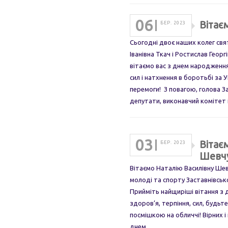
06
Вітає
БЕР. 2023
Сьогодні двоє наших колег св
Іванівна Ткач і Ростислав Гео
вітаємо вас з днем народженн
сил і натхнення в боротьбі за 
перемоги! З повагою, голова З
депутати, виконавчий комітет
03
Вітає
БЕР. 2023
Шевч
Вітаємо Наталію Василівну Шевч
молоді та спорту Заставнівськ
Прийміть найщиріші вітання з
здоров’я, терпіння, сил, будьт
посмішкою на обличчі! Вірних і
днем…