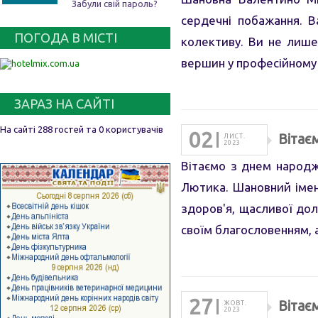
Забули свій пароль?
сердечні побажання. В
ПОГОДА В МІСТІ
колективу. Ви не лише
вершин у професійному 
ЗАРАЗ НА САЙТІ
На сайті 288 гостей та 0 користувачів
02
Вітає
ЛИСТ.
2023
Вітаємо з днем народж
Лютика. Шановний імен
здоров'я, щасливої дол
своїм благословенням,
27
Вітає
ЖОВТ.
2023