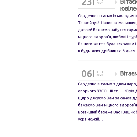
23
ВІтає
КВІТ.
2023
ювіле
Сердечно вітаємо із молодим 
Танасійчук! Шановна іменинниц
датою! Бажаємо набуття гармон
міцного здоров'я, любові і ту
Вашого життя буде яскравим і
в будь-яких дрібницях. З дне
06
Вітає
КВІТ.
2023
Сердечно вітаємо з днем наро
опорного ЗЗСО І-ІІІ ст. — Юрі
Щиро дякуємо Вам за самовідд
бажаємо Вам міцного здоров'я 
Всевишній береже Вас і Ваших б
українській…