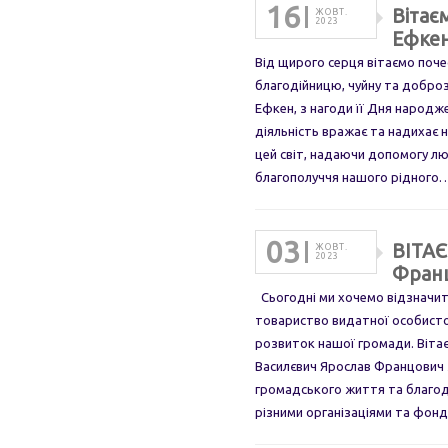
16
Вітає
ЖОВТ.
2023
Ефке
Від щирого серця вітаємо поче
благодійницю, чуйну та добро
Ефкен, з нагоди її Дня народ
діяльність вражає та надихає 
цей світ, надаючи допомогу л
благополуччя нашого рідного
03
ВІТАЄ
ЖОВТ.
2023
Фран
Сьогодні ми хочемо відзначит
товариство видатної особистос
розвиток нашої громади. Віта
Василєвич Ярослав Францович 
громадського життя та благоді
різними організаціями та фонд