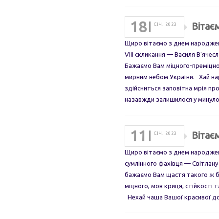
18
Вітає
СІЧ. 2023
Щиро вітаємо з днем народжен
VIII скликання — Василя В'яче
Бажаємо Вам міцного-преміцног
мирним небом України. Хай нар
здійсниться заповітна мрія пр
назавжди залишилося у минул
11
Вітає
СІЧ. 2023
Щиро вітаємо з днем народжен
сумлінного фахівця — Світлан
бажаємо Вам щастя такого ж б
міцного, мов криця, стійкості т
Нехай чаша Вашої красивої д