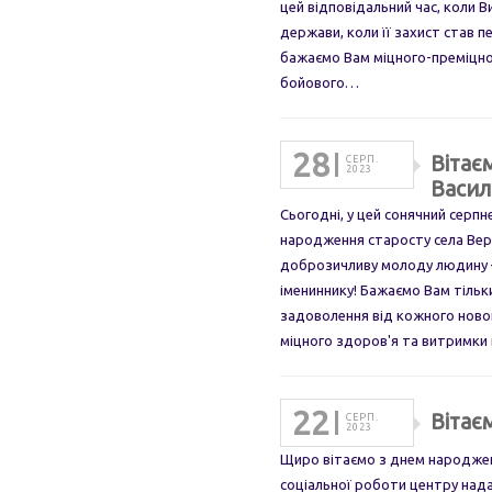
цей відповідальний час, коли 
держави, коли її захист став 
бажаємо Вам міцного-преміцног
бойового…
28
Вітає
СЕРП.
2023
Васил
Сьогодні, у цей сонячний серпн
народження старосту села Верб
доброзичливу молоду людину 
імениннику! Бажаємо Вам тільки
задоволення від кожного новог
міцного здоров'я та витримки
22
Вітає
СЕРП.
2023
Щиро вітаємо з днем народжен
соціальної роботи центру нада