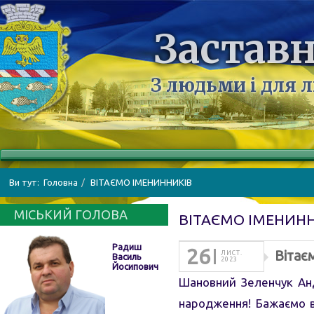
Заставн
З людьми і для 
Ви тут:
Головна
ВІТАЄМО ІМЕНИННИКІВ
МІСЬКИЙ ГОЛОВА
ВІТАЄМО ІМЕНИН
Радиш
26
Вітає
ЛИСТ.
Василь
2023
Йосипович
Шановний Зеленчук Анд
народження! Бажаємо в