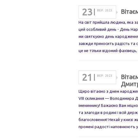
23
Вітає
ВЕР. 2023
На світ прийшла людина, яка з
цей особливий день - День Нар
ми святкуємо день народження
завжди приносить радість та св
це не тільки відомий фахівець
21
Вітає
ВЕР. 2023
Дмит
Щиро вітаємо з днем народжен
VIII скликання — Володимира
імениннику! Бажаємо Вам міцно
та злагоди в родині і всій дер
благословення! Нехай у книзі ж
промені радості наповнюють у