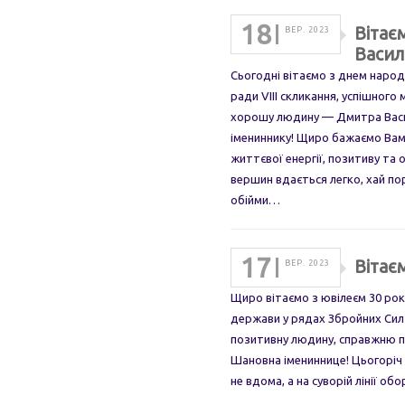
18
Вітає
ВЕР. 2023
Васил
Сьогодні вітаємо з днем народ
ради VIII скликання, успішног
хорошу людину — Дмитра Васи
імениннику! Щиро бажаємо Вам
життєвої енергії, позитиву та
вершин вдається легко, хай пор
обійми…
17
Вітає
ВЕР. 2023
Щиро вітаємо з ювілеєм 30 рокі
держави у рядах Збройних Сил У
позитивну людину, справжню п
Шановна імениннице! Цьогоріч ус
не вдома, а на суворій лінії о