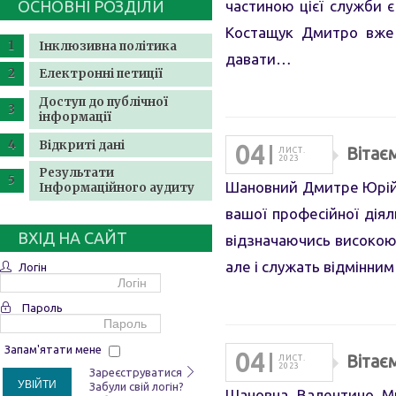
ОСНОВНІ РОЗДІЛИ
частиною цієї служби є
Костащук Дмитро вже 
Інклюзивна політика
давати…
Електронні петиції
Доступ до публічної
інформації
Відкриті дані
04
Вітає
ЛИСТ.
2023
Результати
Шановний Дмитре Юрійо
Інформаційного аудиту
вашої професійної діял
ВХІД НА САЙТ
відзначаючись високою 
але і служать відмінн
Логін
Пароль
Запам'ятати мене
04
Вітає
ЛИСТ.
2023
Зареєструватися
УВІЙТИ
Забули свій логін?
Шановна Валентино Ми