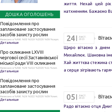
життя. Нехай цей рік
натхненням. Бажаємо В
ДОШКА ОГОЛОШЕНЬ
Повідомлення про
заплановане застосування
засобів захисту рослин
24
Вітає
ЛИСТ.
Написано в %AM, %03 %319 %2026 %09:%серп.
2023
Детальніше
Щиро вітаємо з днем 
Про скликання LХVІІІ
Михайлюк. Шановна іме
чергової сесії Заставнівської
Хай життєва стежина сте
міської ради VIII скликання
Написано в %AM, %29 %414 %2026 %11:%лип.
а серце зігрівають гар
Детальніше
Повідомлення про
заплановане застосування
засобів захисту рослин
05
Вітає
ЛИСТ.
Написано в %AM, %24 %322 %2026 %09:%лип.
2023
Детальніше
Радо вітаємо отця Дмит