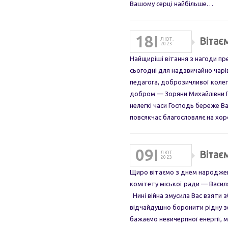
Вашому серці найбільше…
18
Вітає
ЛЮТ.
2023
Найщиріші вітання з нагоди п
сьогодні для надзвичайно чарів
педагога, доброзичливої колег
добром — Зоряни Михайлівни 
нелегкі часи Господь береже В
повсякчас благословляє на хо
09
Вітає
ЛЮТ.
2023
Щиро вітаємо з днем народжен
комітету міської ради — Васил
Нині війна змусила Вас взяти з
відчайдушно боронити рідну зе
бажаємо невичерпної енергії, 