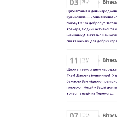
03
Вітає
ЧЕРВ.
2023
Щирі вітання в день народженн
Кулінковича — члена виконавчо
голову ГО "За добробут Заста
тренера, людини активної та 
імениннику! Бажаємо Вам незл
сил та наснаги для добрих спр
11
Вітає
ТРАВ.
2023
Щиро вітаємо з днем народжен
Ткач! Шановна імениннице! У ц
бажаємо Вам міцного-преміцног
головою. Нехай у Вашій домівці 
тривог, а надія на Перемогу,…
07
Вітає
ТРАВ.