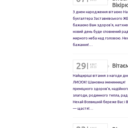
2023
Вікір
З днем народження вітаємо На
бухгалтера Заставнівськог
бажаємо Вам здоров'я, натхнен
новий день буде сповнений ра
мирного неба над головою. Не
бажання!…
29
Вітає
КВІТ.
2023
Найщиріші вітання з нагоди 
ЛИСЮК! Шановна іменинниця! С
преміцного здоров'я, надійног
злагоди, родинного тепла, радо
Нехай Всевишній береже Вас і 
— щастя!…