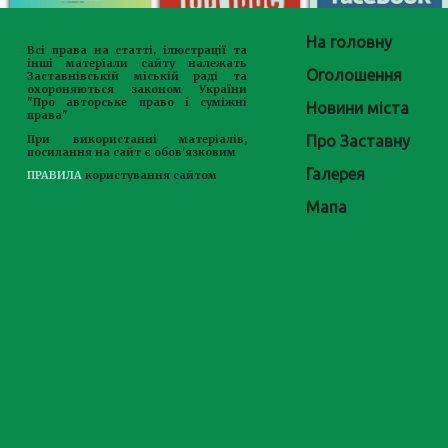
На головну
Всі права на статті, ілюстрації та
інші матеріали сайту належать
Оголошення
Заставнівській міській раді та
охороняються законом України
"Про авторське право і суміжні
Новини міста
права"
Про Заставну
При використанні матеріалів,
посилання на сайт є обов'язковим
Галерея
ПРАВИЛА
користування сайтом
Мапа