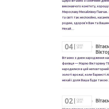
Щиро вітаємо з сонячним днем
виконавчого комітету, хорошу
Мирославу Михайлівну Павчак. 
та світі так неспокійно, наса
родині, здоров'я Вам та Вашим
Нехай…
04
Вітає
СЕРП.
2023
Вікто
Вітаємо з днем народження на
фахівця — Марію Вікторівну Т
народилися в цей неповторний
золоті врожаї, коли барвисті л
нехай і доля Ваша буде такою
02
Вітає
СЕРП.
2023