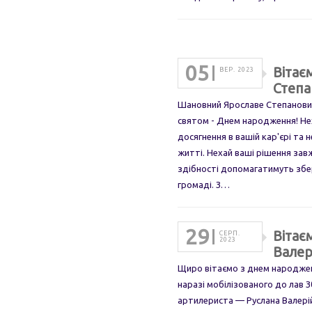
05
Вітає
ВЕР. 2023
Степа
Шановний Ярославе Степанович
святом - Днем народження! Неха
досягнення в вашій кар'єрі та
житті. Нехай ваші рішення зав
здібності допомагатимуть збер
громаді. З…
29
Вітає
СЕРП.
2023
Валер
Щиро вітаємо з днем народженн
наразі мобілізованого до лав 
артилериста — Руслана Валерій