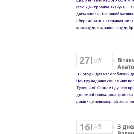
Щиро вітаємо нашого колегу, 
Іллю Дмитровича Ткачука — з
днем ангела! Шановний іменин
оберігає на всіх стежинах житт
красиву долю, наповнену добр
27
Вітає
ЛИП.
2023
Анато
Сьогодні для нас особливий д
Центру надання соціальних посл
Турецької. Серцем і душею пр
допомозі іншим, вона зробила 
років - це неймовірний вік, сп
16
З дне
ЛИП.
2023
Вален