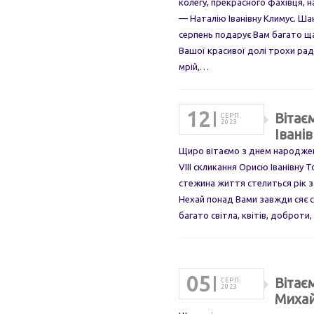
колегу, прекрасного фахівця,
— Наталію Іванівну Климус. Ша
серпень подарує Вам багато ща
Вашої красивої долі трохи рад
мрій,…
12
Вітає
СЕРП.
2023
Івані
Щиро вітаємо з днем народжен
VIII скликання Орисю Іванівну 
стежина життя стелиться рік 
Нехай понад Вами завжди сяє с
багато світла, квітів, доброти
05
Вітає
СЕРП.
2023
Михай