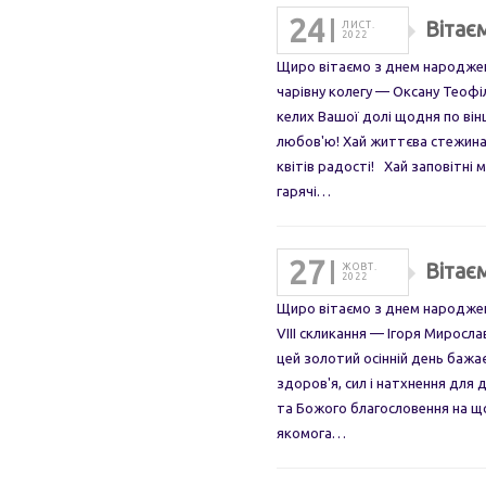
24
Вітає
ЛИСТ.
2022
Щиро вітаємо з днем народжен
чарівну колегу — Оксану Теоф
келих Вашої долі щодня по ві
любов'ю! Хай життєва стежина
квітів радості! Хай заповітні 
гарячі…
27
Вітає
ЖОВТ.
2022
Щиро вітаємо з днем народжен
VIII скликання — Ігоря Миросл
цей золотий осінній день баж
здоров'я, сил і натхнення для
та Божого благословення на щ
якомога…