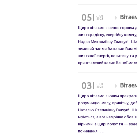
05
Вітає
ЛЮТ.
2023
Щиро вітаємо з неповторним д
життєрадісну, енергійну колег
Надію Миколаївну Єлащук! Шан
зимовий час ми бажаємо Вам м
життєвої енергії, позитиву та 
кришталевий келих Вашої мо
03
Вітає
ЛЮТ.
2023
Щиро вітаємо з юним прекрасни
розумницю, милу, привітну, до
Наталію Степанівну Ганчук! Ш
мріється, а все намріяне обов'
вірними, а щирі почуття — вза
починання. …