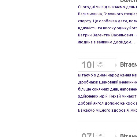
Сьогодні ми відзначаємо день
Васильовича, Головного спеціал
спорту. Це особлива дата, кол
вдячність та високу оцінку йог
Ватрич Валентин Васильович - с
людина з великим досвідом…
10
Вітає
ЛИП.
2023
Вітаємо з днем народження н
Дробчака! Шановний іменинник
більше сонячних днів, наповн
здійснених мрій. Нехай минають
добрий янгол допоможе крок з
Бажаємо міцного здоров'я, м
07
Вітан
ЛИП.