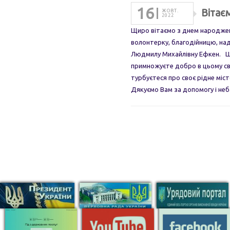
16
Вітає
ЖОВТ.
2022
Щиро вітаємо з днем народжен
волонтерку, благодійницю, на
Людмилу Михайлівну Ефкен. Ш
примножуєте добро в цьому св
турбуєтеся про своє рідне міс
Дякуємо Вам за допомогу і не