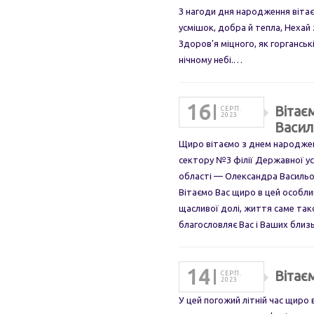
З нагоди дня народження віта
усмішок, добра й тепла, Нехай 
Здоров'я міцного, як горганські
нічному небі.…
16
Вітає
СЕРП.
2023
Васил
Щиро вітаємо з днем народжен
сектору №3 філії Державної ус
області — Олександра Васильо
Вітаємо Вас щиро в цей особли
щасливої долі, життя саме тако
благословляє Вас і Ваших близ
14
Вітає
СЕРП.
2023
У цей погожий літній час щиро