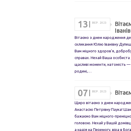
13
Вітає
ВЕР. 2023
Івані
Вітаємо з днем народження деп
скликання Юлію Іванівну Дупе
Вам міцного здоров'я, добробу
справах. Нехай Ваша особиста 
щасливі моменти, натомість — с
родині,…
07
Вітає
ВЕР. 2023
Щиро вітаємо з днем народженн
Анастасію Петрівну Паука! Шан
бажаємо Вам міцного-преміцног
головою. Нехай у Вашій домівці і
а надія на Перемогу, віра в Бо