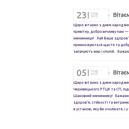
23
Вітає
ГРУД.
2022
Щиро вітаємо з днем народженн
привітну, доброзичливу пані 
імениннице! Хай Ваше здоров'я
примножуються щастя та добро
запанують мир і спокій. Бажає
05
Вітає
ГРУД.
2022
Щиро вітаємо з днем народжен
Чернівецького РТЦК та СП, пі
Шановний імениннику! Бажаєм
здоров'я, стійкості та витримки
в установі, яку Ви очолюєте, і