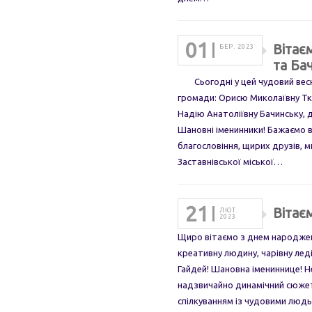
01
Вітає
БЕР. 2023
та Ба
Сьогодні у цей чудовий весня
громади: Орисю Миколаївну Тка
Надію Анатоліївну Бачинську, д
Шановні іменинники! Бажаємо в
благословіння, щирих друзів, м
Заставнівської міської…
21
Вітає
ЛЮТ.
2023
Щиро вітаємо з днем народжен
креативну людину, чарівну леді
Гайдей! Шановна імениннице! Нех
надзвичайно динамічний сюжет
спілкуванням із чудовими людь