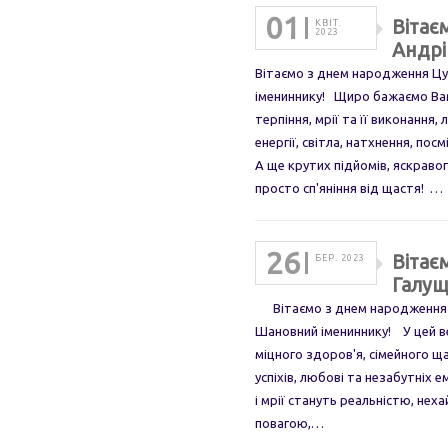
01
Вітає
КВІТ.
2023
Андрі
Вітаємо з днем народження Цу
імениннику! Щиро бажаємо Вам 
терпіння, мрії та її виконання, 
енергії, світла, натхнення, пос
А ще крутих підйомів, яскравог
просто сп'яніння від щастя! …
26
Вітає
БЕР. 2023
Галущ
Вітаємо з днем народження О
Шановний імениннику! У цей в
міцного здоров'я, сімейного щ
успіхів, любові та незабутніх е
і мрії стануть реальністю, нех
повагою,…