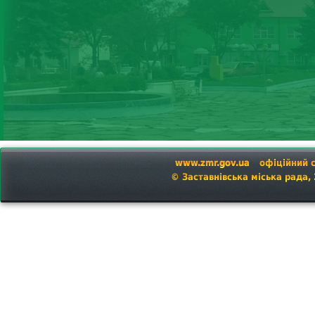
www.zmr.gov.ua
офіційний 
© Заставнівська міська рада,