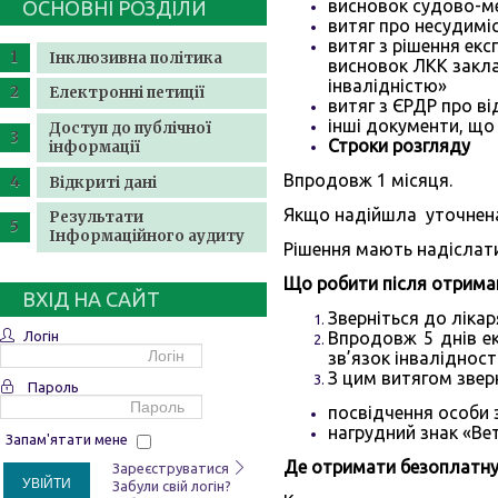
висновок судово-м
ОСНОВНІ РОЗДІЛИ
витяг про несудимі
витяг з рішення ек
Інклюзивна політика
висновок ЛКК закла
інвалідністю»
Електронні петиції
витяг з ЄРДР про в
інші документи, що
Доступ до публічної
Строки розгляду
інформації
Впродовж 1 місяця.
Відкриті дані
Якщо надійшла уточнена
Результати
Інформаційного аудиту
Рішення мають надіслати
Що робити після отрима
ВХІД НА САЙТ
Зверніться до лікар
Логін
Впродовж 5 днів е
зв’язок інваліднос
З цим витягом звер
Пароль
посвідчення особи з
нагрудний знак «Вет
Запам'ятати мене
Де отримати безоплатну
Зареєструватися
УВІЙТИ
Забули свій логін?