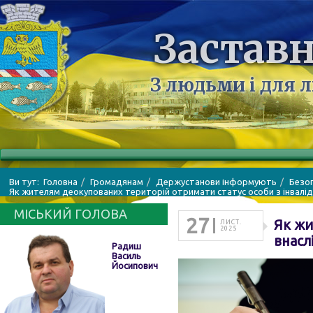
Заставн
З людьми і для 
Ви тут:
Головна
Громадянам
Держустанови інформують
Безо
Як жителям деокупованих територій отримати статус особи з інвалід
МІСЬКИЙ ГОЛОВА
27
Як жи
ЛИСТ.
2025
внасл
Радиш
Василь
Йосипович