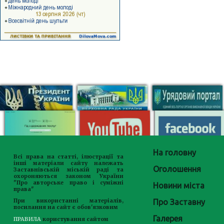
На головну
Всі права на статті, ілюстрації та
інші матеріали сайту належать
Оголошення
Заставнівській міській раді та
охороняються законом України
"Про авторське право і суміжні
Новини міста
права"
Про Заставну
При використанні матеріалів,
посилання на сайт є обов'язковим
Галерея
ПРАВИЛА
користування сайтом