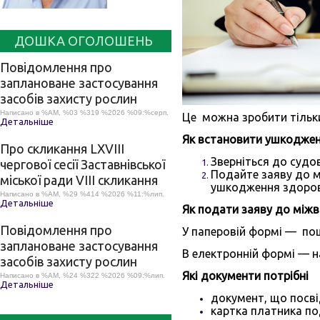
ДОШКА ОГОЛОШЕНЬ
Повідомлення про
заплановане застосування
засобів захисту рослин
Написано в %AM, %03 %319 %2026 %09:%серп.
Це можна зробити тільки 
Детальніше
Як встановити ушкоджен
Про скликання LХVІІІ
Зверніться до судо
чергової сесії Заставнівської
Подайте заяву до мі
міської ради VIII скликання
ушкодження здоров'
Написано в %AM, %29 %414 %2026 %11:%лип.
Детальніше
Як подати заяву до міжв
Повідомлення про
У паперовій формі — п
заплановане застосування
В електронній формі — н
засобів захисту рослин
Які документи п
Написано в %AM, %24 %322 %2026 %09:%лип.
Детальніше
документ, що посві
картка платника по