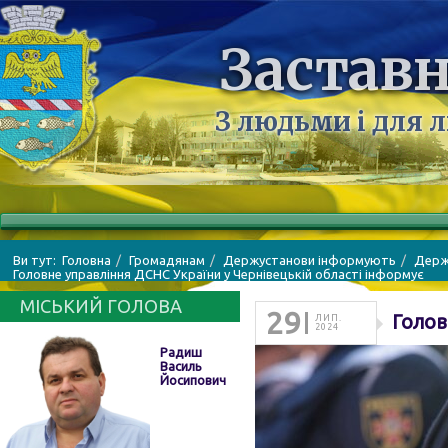
Заставн
З людьми і для 
Ви тут:
Головна
Громадянам
Держустанови інформують
Держа
Головне управління ДСНС України у Чернівецькій області інформує
МІСЬКИЙ ГОЛОВА
29
Голов
ЛИП.
2024
Радиш
Василь
Йосипович