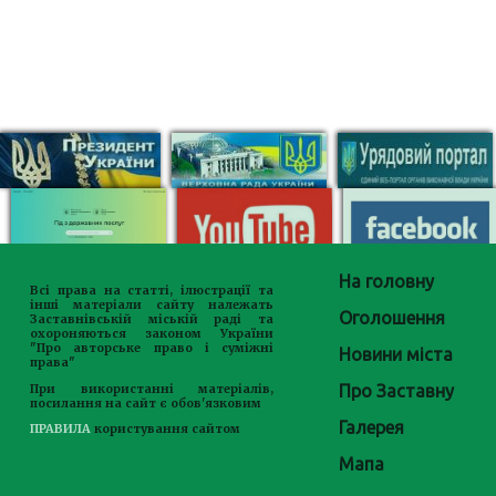
На головну
Всі права на статті, ілюстрації та
інші матеріали сайту належать
Оголошення
Заставнівській міській раді та
охороняються законом України
"Про авторське право і суміжні
Новини міста
права"
Про Заставну
При використанні матеріалів,
посилання на сайт є обов'язковим
Галерея
ПРАВИЛА
користування сайтом
Мапа