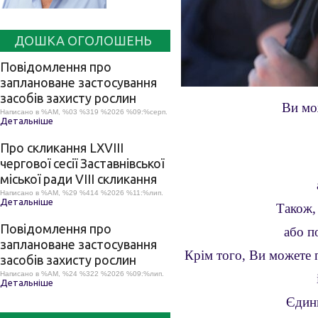
ДОШКА ОГОЛОШЕНЬ
Повідомлення про
заплановане застосування
засобів захисту рослин
Ви мо
Написано в %AM, %03 %319 %2026 %09:%серп.
Детальніше
Про скликання LХVІІІ
чергової сесії Заставнівської
міської ради VIII скликання
Написано в %AM, %29 %414 %2026 %11:%лип.
Детальніше
Також,
Повідомлення про
або п
заплановане застосування
Крім того, Ви можете 
засобів захисту рослин
Написано в %AM, %24 %322 %2026 %09:%лип.
Детальніше
Єдини