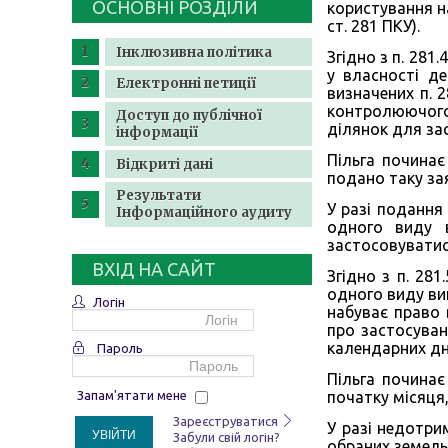
ОСНОВНІ РОЗДІЛИ
користування на
ст. 281 ПКУ).
Інклюзивна політика
Згідно з п. 281
у власності д
Електронні петиції
визначених п. 
контролюючого 
Доступ до публічної
ділянок для зас
інформації
Пільга починає
Відкриті дані
подано таку зая
Результати
У разі подання
Інформаційного аудиту
одного виду в
застосовуватис
ВХІД НА САЙТ
Згідно з п. 28
одного виду вик
Логін
набуває право 
про застосуван
календарних дні
Пароль
Пільга починає
початку місяця,
Запам'ятати мене
Зареєструватися
У разі недотри
УВІЙТИ
Забули свій логін?
обраних земель