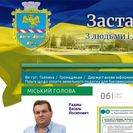
Заста
З людьми і
Ви тут:
Головна
Громадянам
Держустанови інформу
Пільги щодо сплати земельного податку для буковинських
МІСЬКИЙ ГОЛОВА
06
КВІТ.
2026
Радиш
Василь
Йосипович