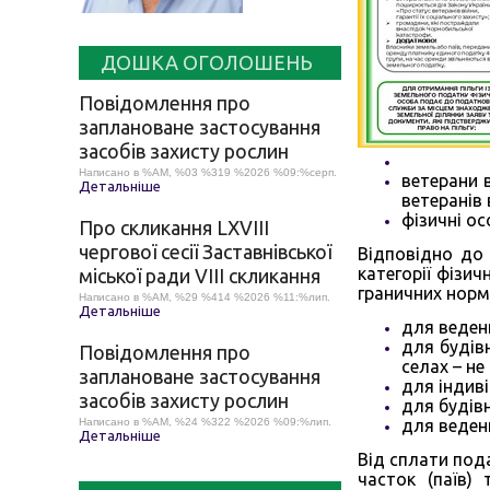
ДОШКА ОГОЛОШЕНЬ
Повідомлення про
заплановане застосування
засобів захисту рослин
Написано в %AM, %03 %319 %2026 %09:%серп.
ветерани в
Детальніше
ветеранів 
фізичні о
Про скликання LХVІІІ
чергової сесії Заставнівської
Відповідно до 
категорії фізи
міської ради VIII скликання
граничних норм
Написано в %AM, %29 %414 %2026 %11:%лип.
Детальніше
для веденн
для будів
Повідомлення про
селах – не
заплановане застосування
для індиві
засобів захисту рослин
для будівн
Написано в %AM, %24 %322 %2026 %09:%лип.
для веденн
Детальніше
Від сплати под
часток (паїв)