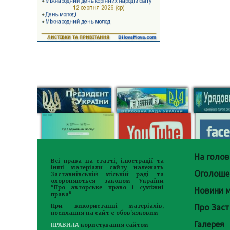
На голов
Всі права на статті, ілюстрації та
інші матеріали сайту належать
Оголоше
Заставнівській міській раді та
охороняються законом України
"Про авторське право і суміжні
Новини м
права"
Про Заст
При використанні матеріалів,
посилання на сайт є обов'язковим
Галерея
ПРАВИЛА
користування сайтом