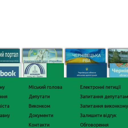
ну
Міський голова
Електронні петиції
ння
Депутати
Запитання депутата
іста
Виконком
Запитання виконкому
авну
Документи
Залишити відгук
Контакти
Обговорення