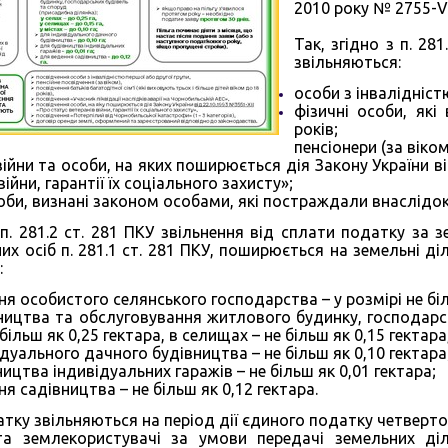
2010 року № 2755-VI
Так, згідно з п. 28
звільняються:
особи з інвалідністю
фізичні особи, які
років;
пенсіонери (за віком
ійни та особи, на яких поширюється дія Закону України в
війни, гарантії їх соціального захисту»;
соби, визнані законом особами, які постраждали внаслідо
п. 281.2 ст. 281 ПКУ звільнення від сплати податку за з
чних осіб п. 281.1 ст. 281 ПКУ, поширюється на земельні
:
я особистого селянського господарства – у розмірі не біл
ництва та обслуговування житлового будинку, господарськ
 більш як 0,25 гектара, в селищах – не більш як 0,15 гектара,
дуального дачного будівництва – не більш як 0,10 гектара
ицтва індивідуальних гаражів – не більш як 0,01 гектара;
я садівництва – не більш як 0,12 гектара.
атку звільняються на період дії єдиного податку четверто
 та землекористувачі за умови передачі земельних ді