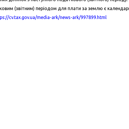
вим (звітним) періодом для плати за землю є календарний 
tps://cv.tax.gov.ua/media-ark/news-ark/997899.html