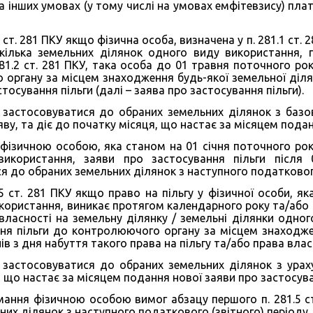
 інших умовах (у тому числі на умовах емфітевзису) плат
.4 ст. 281 ПКУ якщо фізична особа, визначена у п. 281.1 ст.
екілька земельних ділянок одного виду використання,
281.2 ст. 281 ПКУ, така особа до 01 травня поточного ро
органу за місцем знаходження будь-якої земельної діля
тосування пільги (далі – заява про застосування пільги).
 застосовуватися до обраних земельних ділянок з базов
ву, та діє до початку місяця, що настає за місяцем подан
 фізичною особою, яка станом на 01 січня поточного рок
икористання, заяви про застосування пільги після 
я до обраних земельних ділянок з наступного податкового
1.5 ст. 281 ПКУ якщо право на пільгу у фізичної особи, я
ористання, виникає протягом календарного року та/або фі
власності на земельну ділянку / земельні ділянки одно
ня пільги до контролюючого органу за місцем знаходже
в з дня набуття такого права на пільгу та/або права влас
 застосовуватися до обраних земельних ділянок з ураху
 що настає за місяцем подання нової заяви про застосува
мання фізичною особою вимог абзацу першого п. 281.5 с
них ділянок з наступного податкового (звітного) періоду.