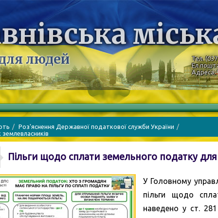
внівська міськ
 для людей
Тел. (037
Ел.пошт
Адреса: 
ють
Роз'яснення Державної податкової служби України
 землевласників
Пільги щодо сплати земельного податку для
У Головному управл
пільги щодо спла
наведено у ст. 28