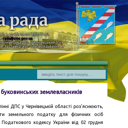
а рада
37) 3-12-91, пн-пт 8:30–17:30
а:
rada@zmr.gov.ua
Чернівецька обл., Чернівецький р-н,
м. Заставна, вул. Самоврядування, 9
 буковинських землевласників
інні ДПС у Чернівецькій області роз’яснюють,
ти земельного податку для фізичних осіб
1 Податкового кодексу України від 02 грудня