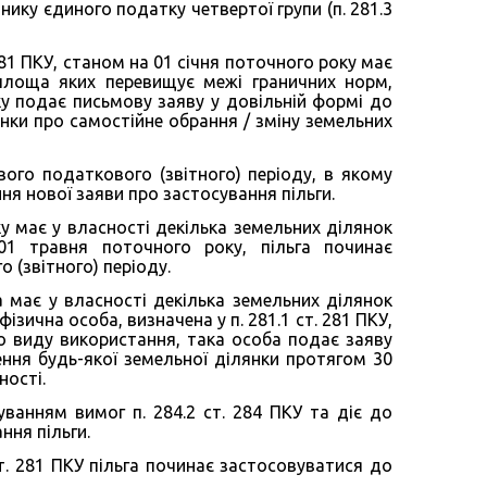
нику єдиного податку четвертої групи (п. 281.3
 281 ПКУ, станом на 01 січня поточного року має
 площа яких перевищує межі граничних норм,
ку подає письмову заяву у довільній формі до
нки про самостійне обрання / зміну земельних
ого податкового (звітного) періоду, в якому
ня нової заяви про застосування пільги.
у має у власності декілька земельних ділянок
01 травня поточного року, пільга починає
 (звітного) періоду.
ка має у власності декілька земельних ділянок
зична особа, визначена у п. 281.1 ст. 281 ПКУ,
го виду використання, така особа подає заяву
ння будь-якої земельної ділянки протягом 30
ності.
ванням вимог п. 284.2 ст. 284 ПКУ та діє до
ння пільги.
т. 281 ПКУ пільга починає застосовуватися до