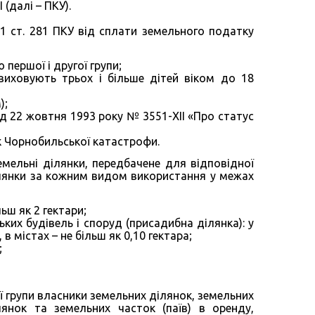
 (далі – ПКУ).
1.1 ст. 281 ПКУ від сплати земельного податку
 першої і другої групи;
 виховують трьох і більше дітей віком до 18
);
ід 22 жовтня 1993 року № 3551-XII «Про статус
к Чорнобильської катастрофи.
емельні ділянки, передбачене для відповідної
 ділянки за кожним видом використання у межах
ьш як 2 гектари;
их будівель і споруд (присадибна ділянка): у
 в містах – не більш як 0,10 гектара;
;
ї групи власники земельних ділянок, земельних
лянок та земельних часток (паїв) в оренду,