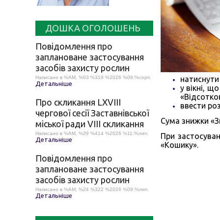
ДОШКА ОГОЛОШЕНЬ
Повідомлення про
заплановане застосування
засобів захисту рослин
Написано в %AM, %03 %319 %2026 %09:%серп.
натиснути 
Детальніше
у вікні, щ
«Відсотко
Про скликання LХVІІІ
ввести ро
чергової сесії Заставнівської
Сума знижки «З
міської ради VIII скликання
Написано в %AM, %29 %414 %2026 %11:%лип.
При застосуван
Детальніше
«Кошику».
Повідомлення про
заплановане застосування
засобів захисту рослин
Написано в %AM, %24 %322 %2026 %09:%лип.
Детальніше