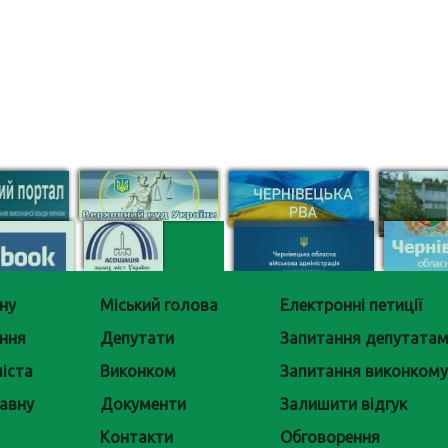
ну
Міський голова
Електронні петиції
ння
Депутати
Запитання депутата
іста
Виконком
Запитання виконкому
авну
Документи
Залишити відгук
Контакти
Обговорення