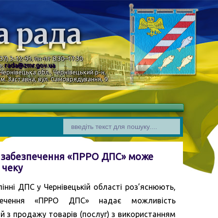
а рада
37) 3-12-91, пн-пт 8:30–17:30
а:
rada@zmr.gov.ua
Чернівецька обл., Чернівецький р-н,
м. Заставна, вул. Самоврядування, 9
о забезпечення «ПРРО ДПС» може
 чеку
інні ДПС у Чернівецькій області роз’яснюють,
зпечення «ПРРО ДПС» надає можливість
й з продажу товарів (послуг) з використанням