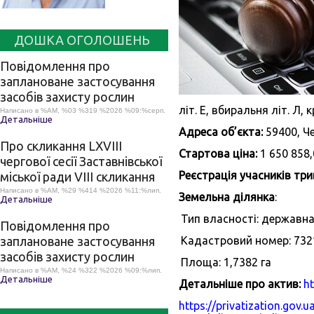
ДОШКА ОГОЛОШЕНЬ
Повідомлення про
заплановане застосування
засобів захисту рослин
літ. Е, вбиральня літ. Л,
Написано в %AM, %03 %319 %2026 %09:%серп.
Детальніше
Адреса об’єкта:
59400, Че
Про скликання LХVІІІ
Стартова ціна:
1 650 858,
чергової сесії Заставнівської
Реєстрація учасників три
міської ради VIII скликання
Написано в %AM, %29 %414 %2026 %11:%лип.
Земельна ділянка
:
Детальніше
Тип власності: державн
Повідомлення про
заплановане застосування
Кадастровий номер: 732
засобів захисту рослин
Площа: 1,7382 га
Написано в %AM, %24 %322 %2026 %09:%лип.
Детальніше
Детальніше про актив:
h
https://privatization.gov