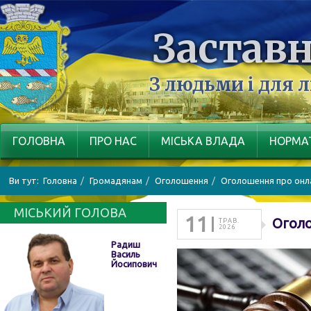
Заставн
З людьми і для 
ГОЛОВНА
ПРО НАС
МІСЬКА ВЛАДА
НОРМАТ
Ви тут:
Головна
Громадянам
Оголошення
Оголошення про онла
МІСЬКИЙ ГОЛОВА
11
Оголо
ТРАВ.
2026
Радиш
Василь
Йосипович