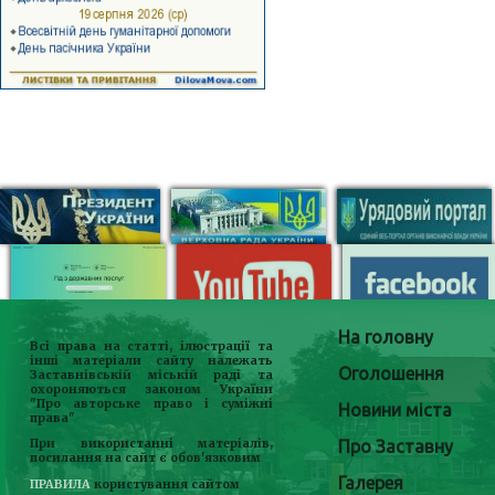
На головну
Всі права на статті, ілюстрації та
інші матеріали сайту належать
Оголошення
Заставнівській міській раді та
охороняються законом України
"Про авторське право і суміжні
Новини міста
права"
Про Заставну
При використанні матеріалів,
посилання на сайт є обов'язковим
Галерея
ПРАВИЛА
користування сайтом