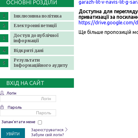
ОСНОВНІ РОЗДІЛИ
garazh-lit-v-navis-lit-g-sara
Доступна для перегляду 
Інклюзивна політика
приватизації за посилан
https://drive.google.com
Електронні петиції
Ще більше пропозицій мо
Доступ до публічної
інформації
Відкриті дані
Результати
Інформаційного аудиту
ВХІД НА САЙТ
Логін
Пароль
Запам'ятати мене
Зареєструватися
УВІЙТИ
Забули свій логін?