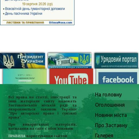
На головну
Всі права на статті, ілюстрації та
інші матеріали сайту належать
Оголошення
Заставнівській міській раді та
охороняються законом України
"Про авторське право і суміжні
Новини міста
права"
Про Заставну
При використанні матеріалів,
посилання на сайт є обов'язковим
Галерея
ПРАВИЛА
користування сайтом