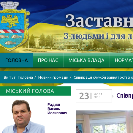
Заставн
З людьми і для 
ГОЛОВНА
ПРО НАС
МІСЬКА ВЛАДА
НОРМАТ
Ви тут:
Головна
Новини громади
Співпраця служби зайнятості з
МІСЬКИЙ ГОЛОВА
23
Співп
ЖОВТ.
2018
Радиш
Василь
Йосипович