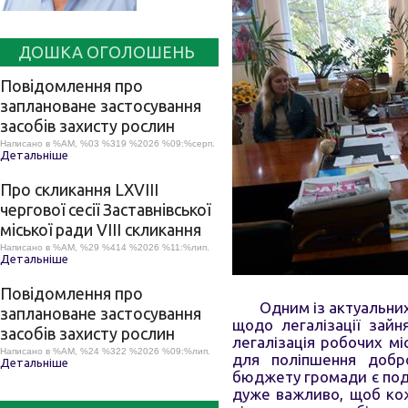
ДОШКА ОГОЛОШЕНЬ
Повідомлення про
заплановане застосування
засобів захисту рослин
Написано в %AM, %03 %319 %2026 %09:%серп.
Детальніше
Про скликання LХVІІІ
чергової сесії Заставнівської
міської ради VIII скликання
Написано в %AM, %29 %414 %2026 %11:%лип.
Детальніше
Повідомлення про
Одним із актуальних
заплановане застосування
щодо легалізації зайн
засобів захисту рослин
легалізація робочих мі
Написано в %AM, %24 %322 %2026 %09:%лип.
для поліпшення добр
Детальніше
бюджету громади є пода
дуже важливо, щоб ко