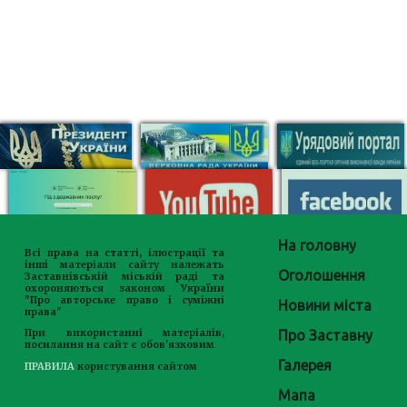
На головну
Всі права на статті, ілюстрації та
інші матеріали сайту належать
Оголошення
Заставнівській міській раді та
охороняються законом України
"Про авторське право і суміжні
Новини міста
права"
Про Заставну
При використанні матеріалів,
посилання на сайт є обов'язковим
Галерея
ПРАВИЛА
користування сайтом
Мапа