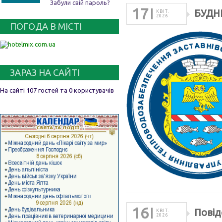
Забули свій пароль?
17
БУДН
КВІТ.
2026
ПОГОДА В МІСТІ
ЗАРАЗ НА САЙТІ
На сайті 107 гостей та 0 користувачів
16
Повід
КВІТ.
2026