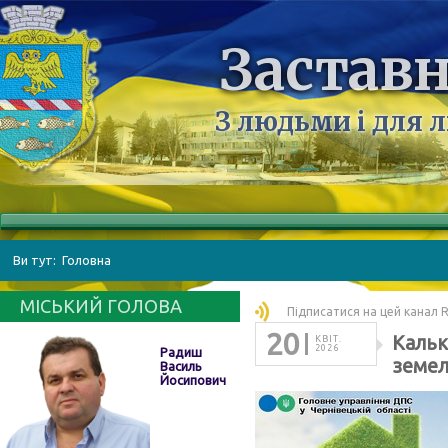
Заставн
З людьми і для 
Ви тут:
Головна
МІСЬКИЙ ГОЛОВА
Підписатися на цей канал 
20
Кальк
КВІТ.
2026
Радиш
земел
Василь
Йосипович