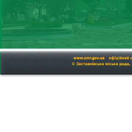
www.zmr.gov.ua
офіційний 
© Заставнівська міська рада,