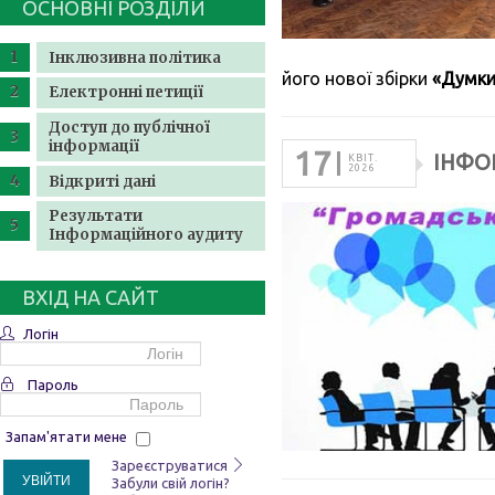
ОСНОВНІ РОЗДІЛИ
Інклюзивна політика
його нової збірки
«Думки
Електронні петиції
Доступ до публічної
інформації
17
ІНФО
КВІТ.
2026
Відкриті дані
Результати
Інформаційного аудиту
ВХІД НА САЙТ
Логін
Пароль
Запам'ятати мене
Зареєструватися
УВІЙТИ
Забули свій логін?