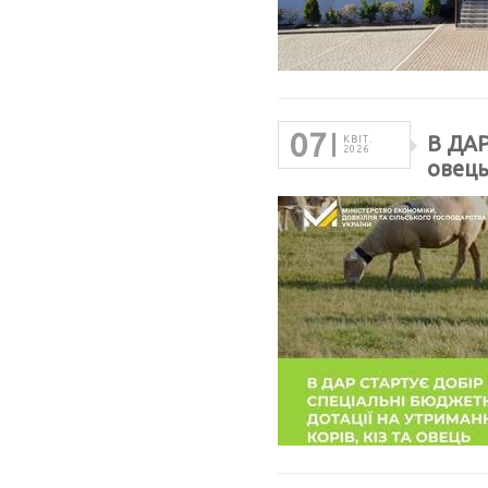
07
В ДАР
КВІТ.
2026
овец