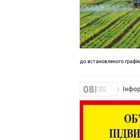
до встановленого графік
08
Інфор
КВІТ.
2026