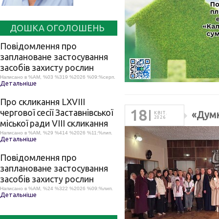
ДОШКА ОГОЛОШЕНЬ
Повідомлення про
заплановане застосування
засобів захисту рослин
Написано в %AM, %03 %319 %2026 %09:%серп.
Детальніше
Про скликання LХVІІІ
18
чергової сесії Заставнівської
«Думк
КВІТ.
2026
міської ради VIII скликання
Написано в %AM, %29 %414 %2026 %11:%лип.
Детальніше
Повідомлення про
заплановане застосування
засобів захисту рослин
Написано в %AM, %24 %322 %2026 %09:%лип.
Детальніше