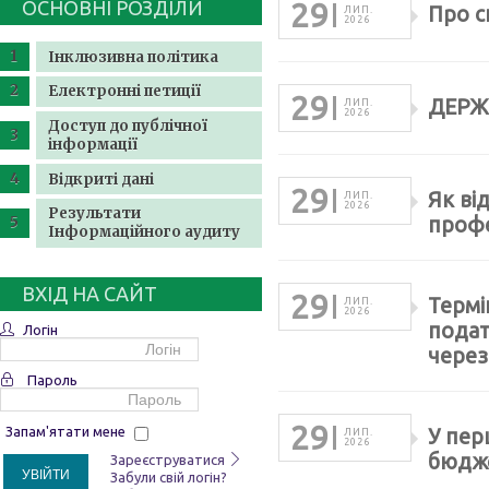
ОСНОВНІ РОЗДІЛИ
29
Про с
ЛИП.
2026
Інклюзивна політика
Електронні петиції
29
ДЕРЖ
ЛИП.
2026
Доступ до публічної
інформації
Відкриті дані
29
Як ві
ЛИП.
2026
Результати
профе
Інформаційного аудиту
ВХІД НА САЙТ
29
Термі
ЛИП.
2026
подат
Логін
через
Пароль
29
Запам'ятати мене
У пер
ЛИП.
2026
бюдже
Зареєструватися
УВІЙТИ
Забули свій логін?