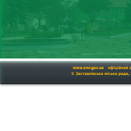
www.zmr.gov.ua
офіційний 
© Заставнівська міська рада,