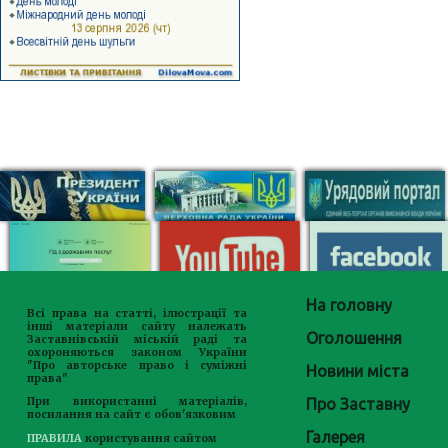
На головну
Всі права на статті, ілюстрації та
інші матеріали сайту належать
Оголошення
Заставнівській міській раді та
охороняються законом України
"Про авторське право і суміжні
Новини міста
права"
Про Заставну
При використанні матеріалів,
посилання на сайт є обов'язковим
Галерея
ПРАВИЛА
користування сайтом