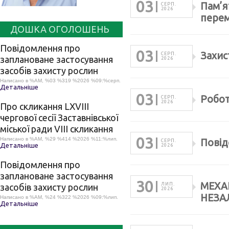
03
Пам’я
СЕРП.
2026
перем
ДОШКА ОГОЛОШЕНЬ
Повідомлення про
03
Захис
СЕРП.
заплановане застосування
2026
засобів захисту рослин
Написано в %AM, %03 %319 %2026 %09:%серп.
Детальніше
03
Робот
СЕРП.
2026
Про скликання LХVІІІ
чергової сесії Заставнівської
міської ради VIII скликання
03
Написано в %AM, %29 %414 %2026 %11:%лип.
Повід
СЕРП.
Детальніше
2026
Повідомлення про
заплановане застосування
30
МЕХА
ЛИП.
засобів захисту рослин
2026
НЕЗА
Написано в %AM, %24 %322 %2026 %09:%лип.
Детальніше