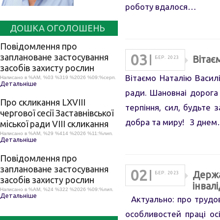
роботу вдалося…
ДОШКА ОГОЛОШЕНЬ
Повідомлення про
03
заплановане застосування
Вітає
БЕР. 2023
засобів захисту рослин
Вітаємо Наталію Василі
Написано в %AM, %03 %319 %2026 %09:%серп.
Детальніше
ради. Шановнаі дорога
Про скликання LХVІІІ
терпіння, сил, будьте 
чергової сесії Заставнівської
добра та миру! З дне
міської ради VIII скликання
Написано в %AM, %29 %414 %2026 %11:%лип.
Детальніше
Повідомлення про
заплановане застосування
02
Держа
БЕР. 2023
засобів захисту рослин
інвал
Написано в %AM, %24 %322 %2026 %09:%лип.
Детальніше
Актуально: про трудові
особливостей праці осі