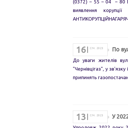
(0372) – 55 – 04 – 80
виявлення корупції
АНТИКОРУПЦІЙНАГАРЯЧА 
16
По ву
СІЧ. 2023
До уваги жителів вул
"Чернівцігаз", у зв'язк
припинять газопостачан
13
У 202
СІЧ. 2023
Упродовж 2022 року 20