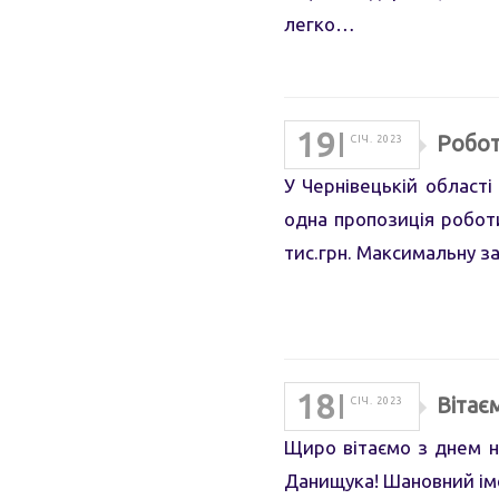
легко…
19
Робот
СІЧ. 2023
У Чернівецькій області
одна пропозиція роботи 
тис.грн. Максимальну за
18
Вітає
СІЧ. 2023
Щиро вітаємо з днем н
Данищука! Шановний іме