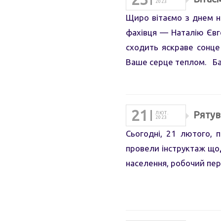
2023
Щиро вітаємо з днем н
фахівця — Наталію Євг
сходить яскраве сонце
Ваше серце теплом. Б
21
Рятув
ЛЮТ.
2023
Сьогодні, 21 лютого, 
провели інструктаж щод
населення, робочий перс