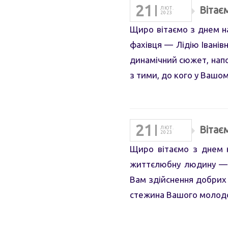
21
Вітає
ЛЮТ.
2023
Щиро вітаємо з днем н
фахівця — Лідію Іванівн
динамічний сюжет, нап
з тими, до кого у Вашо
21
Вітає
ЛЮТ.
2023
Щиро вітаємо з днем на
життєлюбну людину — І
Вам здійснення добрих 
стежина Вашого молод