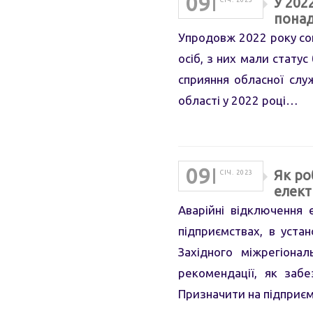
09
У 202
СІЧ. 2023
понад
Упродовж 2022 року соц
осіб, з них мали статус
сприяння обласної слу
області у 2022 році…
09
Як ро
СІЧ. 2023
елект
Аварійні відключення 
підприємствах, в устан
Західного міжрегіона
рекомендації, як заб
Призначити на підприє