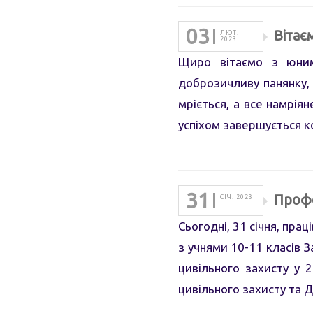
03
Вітає
ЛЮТ.
2023
Щиро вітаємо з юним
доброзичливу панянку,
мріється, а все намрія
успіхом завершується 
31
Профо
СІЧ. 2023
Сьогодні, 31 січня, пра
з учнями 10-11 класів З
цивільного захисту у 
цивільного захисту та