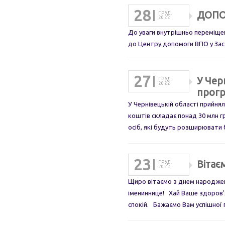
28
ДОПО
ГРУД.
2022
До уваги внутрішньо переміщени
до Центру допомоги ВПО у Зас
27
У Чер
ГРУД.
2022
прогр
У Чернівецькій області прийня
коштів складає понад 30 млн гр
осіб, які будуть розширювати б
23
Вітає
ГРУД.
2022
Щиро вітаємо з днем народжен
імениннице! Хай Ваше здоров'я
спокій. Бажаємо Вам успішної 