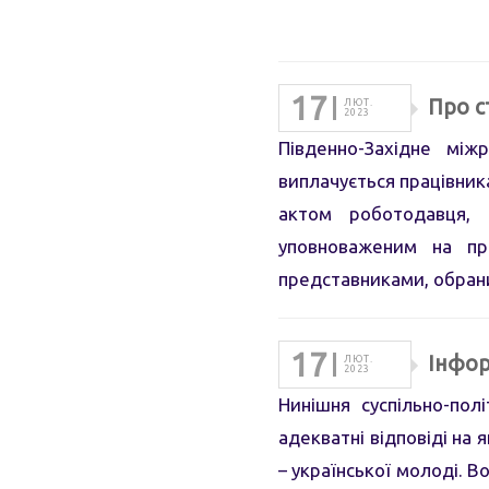
17
Про с
ЛЮТ.
2023
Південно-Західне між
виплачується пpацівник
актом роботодавця, 
уповноваженим нa пр
представниками, обра
17
Інфор
ЛЮТ.
2023
Нинішня суспільно-пол
адекватні відповіді на 
– української молоді. В