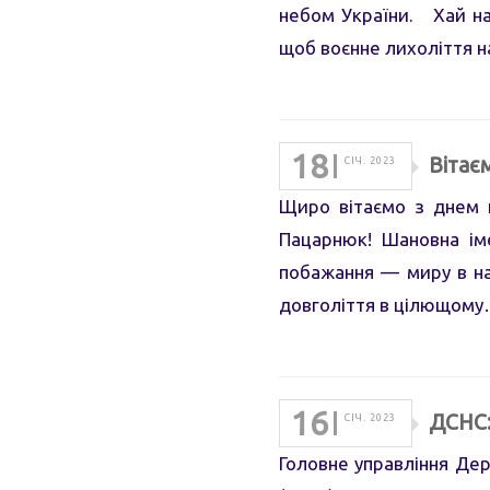
небом України. Хай нар
щоб воєнне лихоліття 
18
Віта
СІЧ. 2023
Щиро вітаємо з днем н
Пацарнюк! Шановна ім
побажання — миру в на
довголіття в цілющом
16
ДСНС:
СІЧ. 2023
Головне управління Де