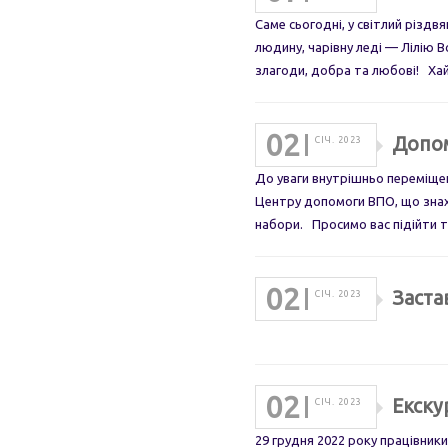
Саме сьогодні, у світлий різд
людину, чарівну леді — Лілію 
злагоди, добра та любові! Ха
02
Допо
СІЧ. 2023
До уваги внутрішньо переміщени
Центру допомоги ВПО, що знахо
набори. Просимо вас підійти 
02
Заста
СІЧ. 2023
02
Екску
СІЧ. 2023
29 грудня 2022 року працівник