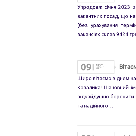
Упродовж січня 2023 ро
вакантних посад, що на
(без урахування термі
вакансіях склав 9424 гр
09
Вітає
ЛЮТ.
2023
Щиро вітаємо з днем на
Ковалика! Шановний ім
відчайдушно боронити р
та надійного…