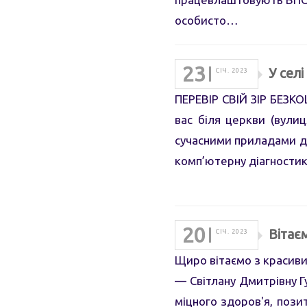
особисто…
23
У сел
СІЧ. 2023
ПЕРЕВІР СВІЙ ЗІР БЕЗКО
вас біля церкви (вул
сучасними приладами д
комп’ютерну діагности
20
Вітає
СІЧ. 2023
Щиро вітаємо з красиви
— Світлану Дмитрівну 
міцного здоров'я, пози