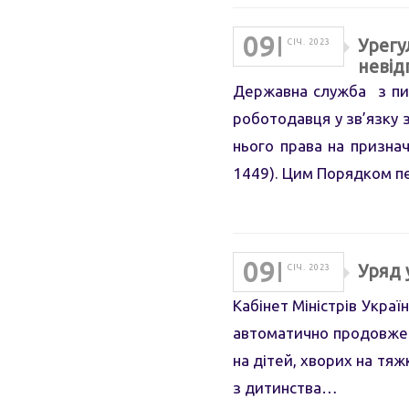
09
Урегу
СІЧ. 2023
невід
Державна служба з пит
роботодавця у зв’язку з
нього права на признач
1449). Цим Порядком п
09
Уряд 
СІЧ. 2023
Кабінет Міністрів Украї
автоматично продовжені 
на дітей, хворих на тяж
з дитинства…