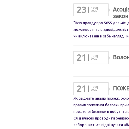
23
Асоці
ГРУД.
2022
закон
"Всю правду про 5655 для місце
можливості та відповідальність
чи включає він в себе нагляд і
21
Волон
ГРУД.
2022
21
ПОЖЕ
ГРУД.
2022
Як свідчить аналіз пожеж, осн
правил пожежної безпеки при е
пожежної безпеки в побуті та 
Слід вчасно проводити ревізію
забороняється підвішувати аб