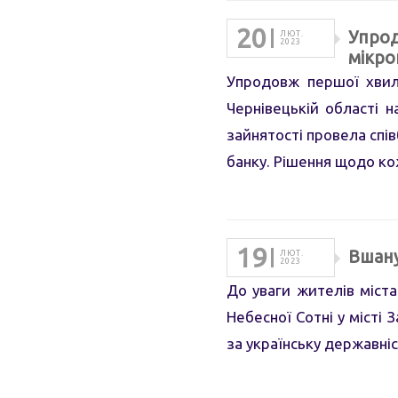
20
Упрод
ЛЮТ.
2023
мікро
Упродовж першої хвил
Чернівецькій області 
зайнятості провела спі
банку. Рішення щодо к
19
Вшану
ЛЮТ.
2023
До уваги жителів міста 
Небесної Сотні у місті 
за українську державніс