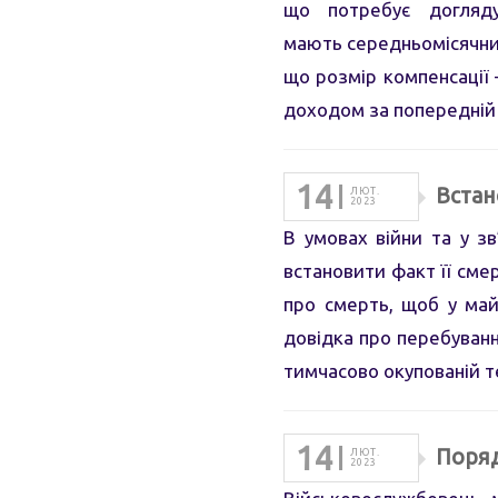
що потребує догляду
мають середньомісячний
що розмір компенсації
доходом за попередній 
14
Встан
ЛЮТ.
2023
В умовах війни та у з
встановити факт її сме
про смерть, щоб у ма
довідка про перебуванн
тимчасово окупованій т
14
Поряд
ЛЮТ.
2023