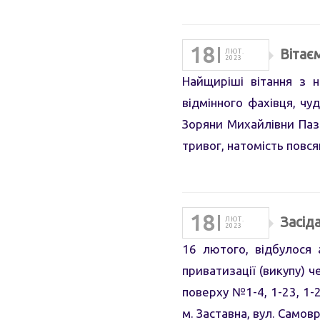
18
Вітає
ЛЮТ.
2023
Найщиріші вітання з 
відмінного фахівця, ч
Зоряни Михайлівни Паз
тривог, натомість повс
18
Засіда
ЛЮТ.
2023
16 лютого, відбулося 
приватизації (викупу) 
поверху №1-4, 1-23, 1-2
м. Заставна, вул. Самов