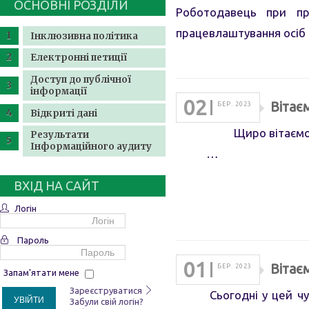
ОСНОВНІ РОЗДІЛИ
Роботодавець при пр
працевлаштування осіб з
Інклюзивна політика
Електронні петиції
Доступ до публічної
інформації
02
Вітає
БЕР. 2023
Відкриті дані
Щиро вітаємо На
Результати
Інформаційного аудиту
…
ВХІД НА САЙТ
Логін
Пароль
01
Вітає
БЕР. 2023
Запам'ятати мене
Зареєструватися
Сьогодні у цей чудов
УВІЙТИ
Забули свій логін?