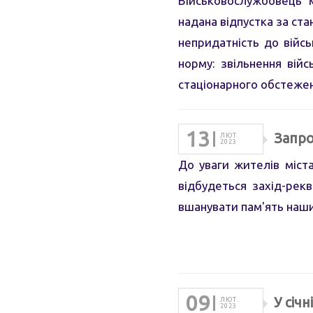
Військовослужбовець 
надана відпустка за ста
непридатність до війс
норму: звільнення війс
стаціонарного обстеже
13
Запро
ЛЮТ.
2023
До уваги жителів міста
відбудеться захід-рекв
вшанувати пам'ять наших
09
У січ
ЛЮТ.
2023