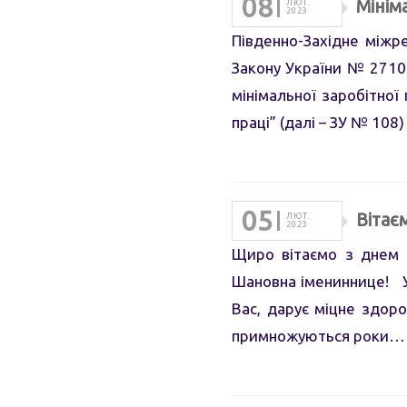
08
Мінім
ЛЮТ.
2023
Південно-Західне міжре
Закону України № 2710
мінімальної заробітної
праці” (далі – ЗУ № 108
05
Вітає
ЛЮТ.
2023
Щиро вітаємо з днем 
Шановна імениннице! У
Вас, дарує міцне здор
примножуються роки…