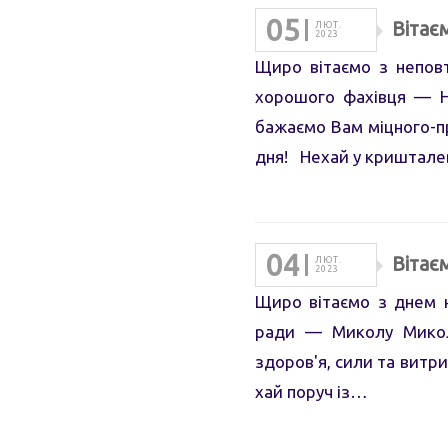
05
Вітає
ЛЮТ.
2023
Щиро вітаємо з неповт
хорошого фахівця — 
бажаємо Вам міцного-пр
дня! Нехай у криштал
04
Вітає
ЛЮТ.
2023
Щиро вітаємо з днем н
ради — Миколу Микол
здоров'я, сили та витрим
хай поруч із…