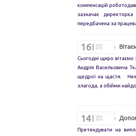
компенсацій роботодав
зазначає директорка
передбачена за праце
16
Вітає
ЛЮТ.
2023
Сьогодні щиро вітаємо
Андрія Васильовича Тк
щедрої на щастя. Неха
злагода, а обійми най
14
Допом
ЛЮТ.
2023
Претендувати на випл