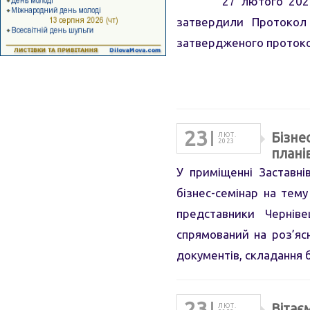
27 лютого 2023 року 
затвердили Протокол 
затвердженого протоко
23
Бізне
ЛЮТ.
2023
плані
У приміщенні Заставні
бізнес-семінар на тему
представники Черніве
спрямований на роз’яс
документів, складання 
23
Вітає
ЛЮТ.