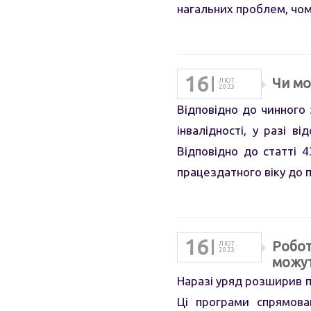
нагальних проблем, чом
16
Чи мо
ЛЮТ.
2023
Відповідно до чинного 
інвалідності, у разі 
Відповідно до статті 
працездатного віку до 
16
Робот
ЛЮТ.
2023
можут
Наразі уряд розширив 
Ці програми спрямова