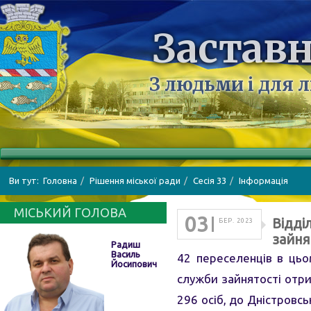
Заставн
З людьми і для 
Ви тут:
Головна
Рішення міської ради
Cесія 33
Інформація
МІСЬКИЙ ГОЛОВА
03
Відді
БЕР. 2023
зайня
Радиш
Василь
42 переселенців в цьо
Йосипович
служби зайнятості отри
296 осіб, до Дністровсь