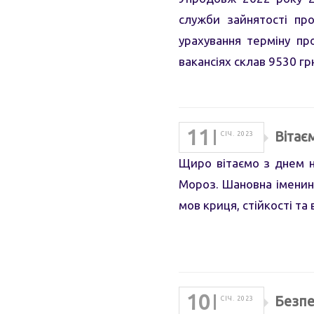
служби зайнятості про
урахування терміну пр
вакансіях склав 9530 гр
11
Вітає
СІЧ. 2023
Щиро вітаємо з днем н
Мороз. Шановна іменин
мов криця, стійкості та
10
Безпе
СІЧ. 2023