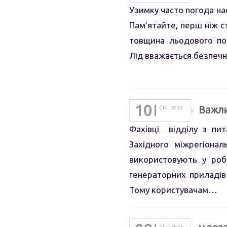
Узимку часто погода нас
Пам’ятайте, перш ніж ст
товщина льодового пок
Лід вважається безпеч
10
Важли
СІЧ. 2023
Фахівці відділу з пит
Західного міжрегіона
використовують у роб
генераторних приладів
Тому користувачам…