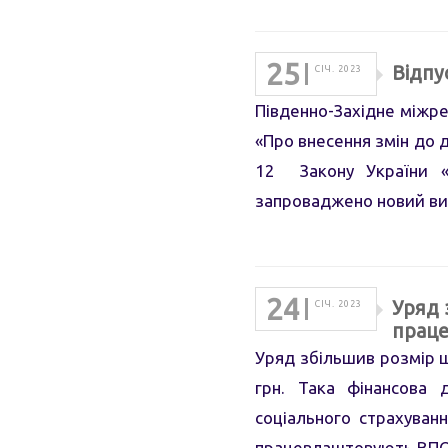
25
Відпу
СІЧ. 2023
Південно-Західне міжре
«Про внесення змін до 
12 Закону України «
запроваджено новий ви
24
Уряд 
СІЧ. 2023
праце
Уряд збільшив розмір 
грн. Така фінансова 
соціального страхуван
працевлаштовують ВПО,