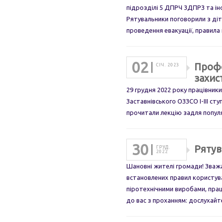
підрозділі 5 ДПРЧ 3ДПРЗ та ін
Рятувальники поговорили з діт
проведення евакуації, правила 
02
Профо
СІЧ. 2023
захис
29 грудня 2022 року працівники
Заставнівського ОЗЗСО І-III ст
прочитали лекцію задля попул
30
Рятув
ГРУД.
2022
Шановні жителі громади! Зважа
встановлених правил користува
піротехнічними виробами, прац
до вас з проханням: дослухай