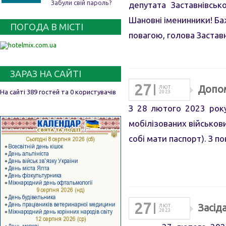
Забули свій пароль?
депутата Заставнівсько
Шановні іменинники! Баж
ПОГОДА В МІСТІ
повагою, голова Застав
ЗАРАЗ НА САЙТІ
27
Допом
ЛЮТ.
На сайті 389 гостей та 0 користувачів
2023
З 28 лютого 2023 року
мобілізованих військови
собі мати паспорт). З п
27
Засіда
ЛЮТ.
2023