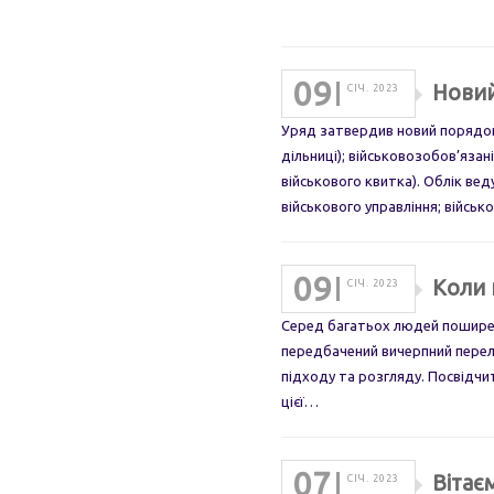
09
Новий
СІЧ. 2023
Уряд затвердив новий порядок 
дільниці); військовозобов’язан
військового квитка). Облік вед
військового управління; військ
09
Коли 
СІЧ. 2023
Серед багатьох людей поширен
передбачений вичерпний перелі
підходу та розгляду. Посвідчи
цієї…
07
Вітає
СІЧ. 2023