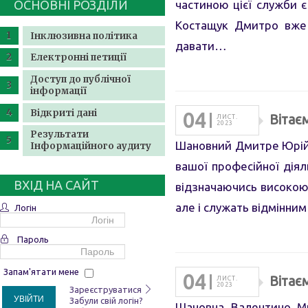
ОСНОВНІ РОЗДІЛИ
частиною цієї служби є
Костащук Дмитро вже 
Інклюзивна політика
давати…
Електронні петиції
Доступ до публічної
інформації
Відкриті дані
04
Вітає
ЛИСТ.
2023
Результати
Шановний Дмитре Юрійо
Інформаційного аудиту
вашої професійної діял
ВХІД НА САЙТ
відзначаючись високою 
але і служать відмінн
Логін
Пароль
Запам'ятати мене
04
Вітає
ЛИСТ.
2023
Зареєструватися
УВІЙТИ
Забули свій логін?
Шановна Валентино Ми