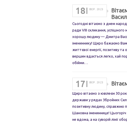
18
Вітає
ВЕР. 2023
Васил
Сьогодні вітаємо з днем народ
ради VIII скликання, успішног
хорошу людину — Дмитра Васи
імениннику! Щиро бажаємо Вам
життєвої енергії, позитиву та
вершин вдається легко, хай пор
обійми…
17
Вітає
ВЕР. 2023
Щиро вітаємо з ювілеєм 30 рокі
держави у рядах Збройних Сил У
позитивну людину, справжню п
Шановна імениннице! Цьогоріч ус
не вдома, а на суворій лінії о