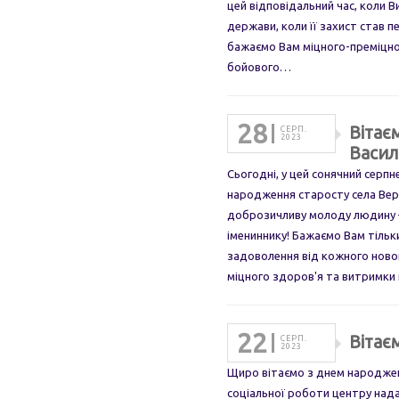
цей відповідальний час, коли 
держави, коли її захист став 
бажаємо Вам міцного-преміцног
бойового…
28
Вітає
СЕРП.
2023
Васил
Сьогодні, у цей сонячний серпн
народження старосту села Верб
доброзичливу молоду людину 
імениннику! Бажаємо Вам тільки
задоволення від кожного новог
міцного здоров'я та витримки
22
Вітає
СЕРП.
2023
Щиро вітаємо з днем народжен
соціальної роботи центру нада