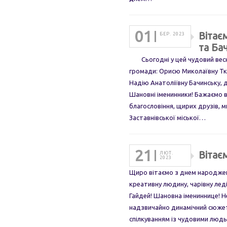
01
Вітає
БЕР. 2023
та Ба
Сьогодні у цей чудовий весня
громади: Орисю Миколаївну Тка
Надію Анатоліївну Бачинську, д
Шановні іменинники! Бажаємо в
благословіння, щирих друзів, м
Заставнівської міської…
21
Вітає
ЛЮТ.
2023
Щиро вітаємо з днем народжен
креативну людину, чарівну леді
Гайдей! Шановна імениннице! Нех
надзвичайно динамічний сюжет
спілкуванням із чудовими людь