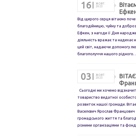
16
Вітає
ЖОВТ.
2023
Ефке
Від щирого серця вітаємо поче
благодійницю, чуйну та добро
Ефкен, з нагоди її Дня народ
діяльність вражає та надихає 
цей світ, надаючи допомогу л
благополуччя нашого рідного
03
ВІТАЄ
ЖОВТ.
2023
Фран
Сьогодні ми хочемо відзначит
товариство видатної особистос
розвиток нашої громади. Віта
Василєвич Ярослав Францович 
громадського життя та благоді
різними організаціями та фонд