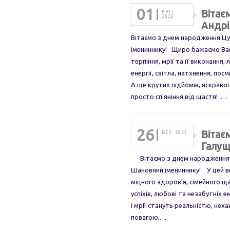
01
Вітає
КВІТ.
2023
Андрі
Вітаємо з днем народження Цу
імениннику! Щиро бажаємо Вам 
терпіння, мрії та її виконання, 
енергії, світла, натхнення, пос
А ще крутих підйомів, яскравог
просто сп'яніння від щастя! …
26
Вітає
БЕР. 2023
Галущ
Вітаємо з днем народження О
Шановний імениннику! У цей в
міцного здоров'я, сімейного щ
успіхів, любові та незабутніх е
і мрії стануть реальністю, нех
повагою,…