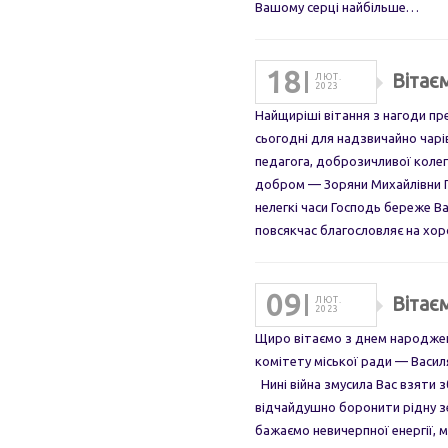
Вашому серці найбільше…
18
Вітає
ЛЮТ.
2023
Найщиріші вітання з нагоди п
сьогодні для надзвичайно чарів
педагога, доброзичливої колег
добром — Зоряни Михайлівни 
нелегкі часи Господь береже В
повсякчас благословляє на хо
09
Вітає
ЛЮТ.
2023
Щиро вітаємо з днем народжен
комітету міської ради — Васил
Нині війна змусила Вас взяти з
відчайдушно боронити рідну зе
бажаємо невичерпної енергії, 