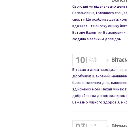
Сьогодні ми відзначаємо день
Васильовича, Головного спеціал
спорту. Це особлива дата, кол
вдячність та високу оцінку йог
Ватрич Валентин Васильович - с
людина з великим досвідом…
10
Вітає
ЛИП.
2023
Вітаємо з днем народження н
Дробчака! Шановний іменинник
більше сонячних днів, наповн
здійснених мрій. Нехай минають
добрий янгол допоможе крок з
Бажаємо міцного здоров'я, м
07
Вітан
ЛИП.