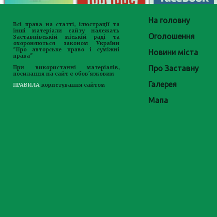
На головну
Всі права на статті, ілюстрації та
інші матеріали сайту належать
Оголошення
Заставнівській міській раді та
охороняються законом України
"Про авторське право і суміжні
Новини міста
права"
Про Заставну
При використанні матеріалів,
посилання на сайт є обов'язковим
Галерея
ПРАВИЛА
користування сайтом
Мапа