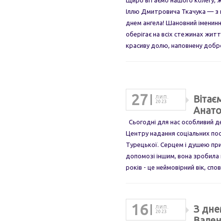
Щиро вітаємо нашого колегу, 
Іллю Дмитровича Ткачука — з
днем ангела! Шановний іменин
оберігає на всіх стежинах житт
красиву долю, наповнену добр
27
Вітає
ЛИП.
2023
Анато
Сьогодні для нас особливий д
Центру надання соціальних посл
Турецької. Серцем і душею пр
допомозі іншим, вона зробила 
років - це неймовірний вік, сп
16
З дне
ЛИП.
2023
Вален