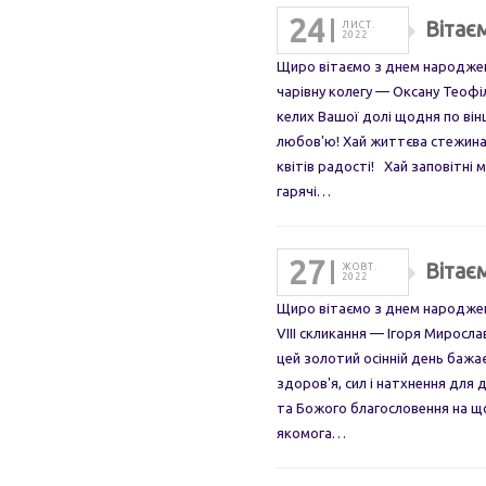
24
Вітає
ЛИСТ.
2022
Щиро вітаємо з днем народжен
чарівну колегу — Оксану Теоф
келих Вашої долі щодня по ві
любов'ю! Хай життєва стежина
квітів радості! Хай заповітні 
гарячі…
27
Вітає
ЖОВТ.
2022
Щиро вітаємо з днем народжен
VIII скликання — Ігоря Миросл
цей золотий осінній день баж
здоров'я, сил і натхнення для
та Божого благословення на щ
якомога…