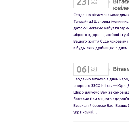
23
ВІтає
КВІТ.
2023
ювіле
Сердечно вітаємо із молодим 
Танасійчук! Шановна іменинниц
датою! Бажаємо набуття гармон
міцного здоров'я, любові і ту
Вашого життя буде яскравим і
в будь-яких дрібницях. З дне
06
Вітає
КВІТ.
2023
Сердечно вітаємо з днем наро
опорного ЗЗСО І-ІІІ ст. — Юрі
Щиро дякуємо Вам за самовідд
бажаємо Вам міцного здоров'я 
Всевишній береже Вас і Ваших б
українській…