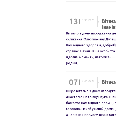
13
Вітає
ВЕР. 2023
Івані
Вітаємо з днем народження деп
скликання Юлію Іванівну Дупе
Вам міцного здоров'я, добробу
справах. Нехай Ваша особиста 
щасливі моменти, натомість — с
родині,…
07
Вітає
ВЕР. 2023
Щиро вітаємо з днем народженн
Анастасію Петрівну Паука! Шан
бажаємо Вам міцного-преміцног
головою. Нехай у Вашій домівці і
а надія на Перемогу, віра в Бо