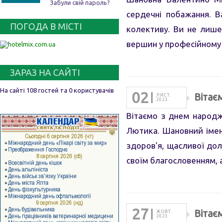
Забули свій пароль?
сердечні побажання. В
ПОГОДА В МІСТІ
колективу. Ви не лише
вершин у професійному 
ЗАРАЗ НА САЙТІ
На сайті 108 гостей та 0 користувачів
02
Вітає
ЛИСТ.
2023
Вітаємо з днем народж
Лютика. Шановний імен
здоров'я, щасливої дол
своїм благословенням,
27
Вітає
ЖОВТ.
2023