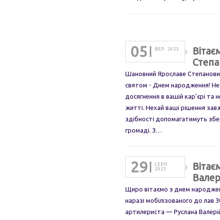
05
Вітає
ВЕР. 2023
Степа
Шановний Ярославе Степанович
святом - Днем народження! Неха
досягнення в вашій кар'єрі та
житті. Нехай ваші рішення зав
здібності допомагатимуть збер
громаді. З…
29
Вітає
СЕРП.
2023
Валер
Щиро вітаємо з днем народженн
наразі мобілізованого до лав 
артилериста — Руслана Валерій