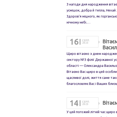
З нагоди дня народження віта
усмішок, добра й тепла, Нехай 
Здоров'я міцного, як горганські
нічному небі.…
16
Вітає
СЕРП.
2023
Васил
Щиро вітаємо з днем народжен
сектору №3 філії Державної ус
області — Олександра Васильо
Вітаємо Вас щиро в цей особли
щасливої долі, життя саме тако
благословляє Вас і Ваших близ
14
Вітає
СЕРП.
2023
У цей погожий літній час щиро