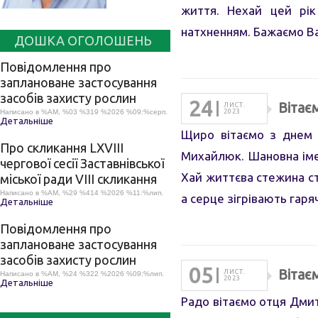
життя. Нехай цей рік
натхненням. Бажаємо В
ДОШКА ОГОЛОШЕНЬ
Повідомлення про
заплановане застосування
засобів захисту рослин
24
Вітає
ЛИСТ.
Написано в %AM, %03 %319 %2026 %09:%серп.
2023
Детальніше
Щиро вітаємо з днем 
Про скликання LХVІІІ
Михайлюк. Шановна іме
чергової сесії Заставнівської
Хай життєва стежина сте
міської ради VIII скликання
Написано в %AM, %29 %414 %2026 %11:%лип.
а серце зігрівають гар
Детальніше
Повідомлення про
заплановане застосування
засобів захисту рослин
05
Вітає
ЛИСТ.
Написано в %AM, %24 %322 %2026 %09:%лип.
2023
Детальніше
Радо вітаємо отця Дмит