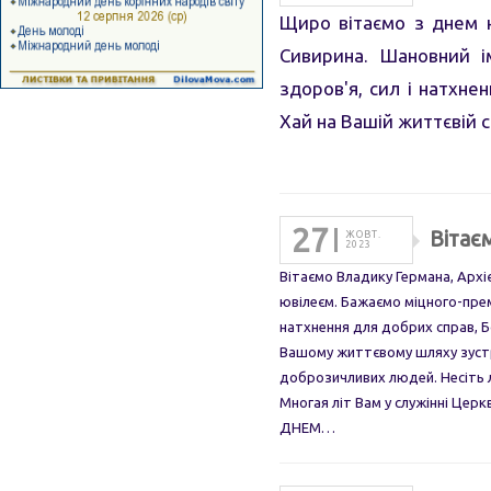
Щиро вітаємо з днем н
Сивирина. Шановний і
здоров'я, сил і натхн
Хай на Вашій життєвій
27
Вітає
ЖОВТ.
2023
Вітаємо Владику Германа, Архі
ювілеєм. Бажаємо міцного-пре
натхнення для добрих справ, 
Вашому життєвому шляху зустр
доброзичливих людей. Несіть л
Многая літ Вам у служінні Церк
ДНЕМ…