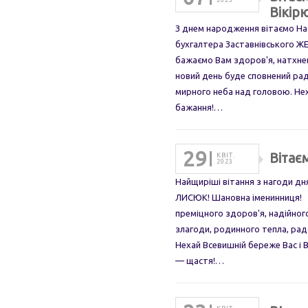
2023
Вікір
З днем народження вітаємо На
бухгалтера Заставнівськог
бажаємо Вам здоров'я, натхнен
новий день буде сповнений ра
мирного неба над головою. Не
бажання!…
29
Вітає
КВІТ.
2023
Найщиріші вітання з нагоди 
ЛИСЮК! Шановна іменинниця! С
преміцного здоров'я, надійног
злагоди, родинного тепла, радо
Нехай Всевишній береже Вас і 
— щастя!…