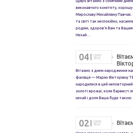
Щиро вітаємо з сонячним днем
виконавчого комітету, хорошу
Мирославу Михайлівну Павчак. 
та світі так неспокійно, наса
родині, здоров'я Вам та Вашим
Нехай…
04
Вітає
СЕРП.
2023
Вікто
Вітаємо з днем народження на
фахівця — Марію Вікторівну Т
народилися в цей неповторний
золоті врожаї, коли барвисті л
нехай і доля Ваша буде такою
02
Вітає
СЕРП.
2023