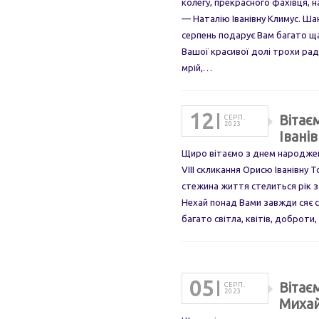
колегу, прекрасного фахівця,
— Наталію Іванівну Климус. Ша
серпень подарує Вам багато ща
Вашої красивої долі трохи рад
мрій,…
12
Вітає
СЕРП.
2023
Івані
Щиро вітаємо з днем народжен
VIII скликання Орисю Іванівну 
стежина життя стелиться рік 
Нехай понад Вами завжди сяє с
багато світла, квітів, доброти
05
Вітає
СЕРП.
2023
Михай