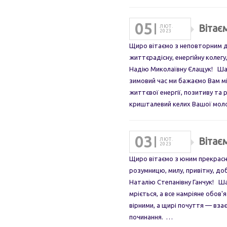
05
Вітає
ЛЮТ.
2023
Щиро вітаємо з неповторним д
життєрадісну, енергійну колег
Надію Миколаївну Єлащук! Шан
зимовий час ми бажаємо Вам м
життєвої енергії, позитиву та 
кришталевий келих Вашої мо
03
Вітає
ЛЮТ.
2023
Щиро вітаємо з юним прекрасни
розумницю, милу, привітну, до
Наталію Степанівну Ганчук! Ш
мріється, а все намріяне обов'
вірними, а щирі почуття — вза
починання. …