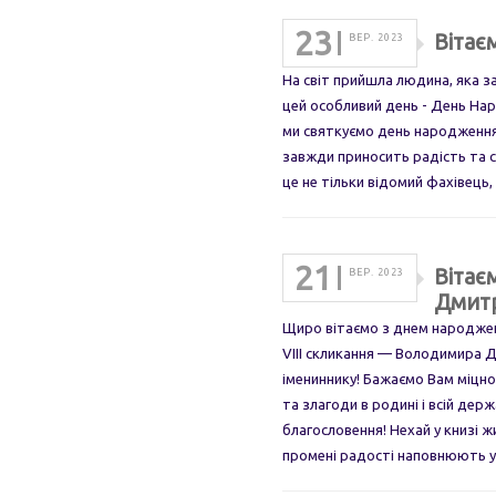
23
Вітає
ВЕР. 2023
На світ прийшла людина, яка з
цей особливий день - День Нар
ми святкуємо день народження
завжди приносить радість та св
це не тільки відомий фахівець
21
Вітає
ВЕР. 2023
Дмит
Щиро вітаємо з днем народжен
VIII скликання — Володимира
імениннику! Бажаємо Вам міцно
та злагоди в родині і всій дер
благословення! Нехай у книзі ж
промені радості наповнюють у