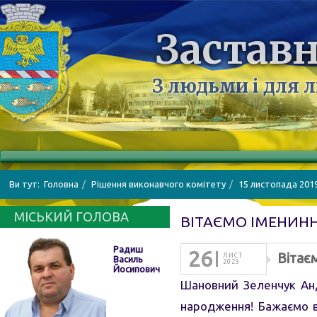
Заставн
З людьми і для 
Ви тут:
Головна
Рішення виконавчого комітету
15 листопада 201
МІСЬКИЙ ГОЛОВА
ВІТАЄМО ІМЕНИН
Радиш
26
Вітає
ЛИСТ.
Василь
2023
Йосипович
Шановний Зеленчук Анд
народження! Бажаємо в