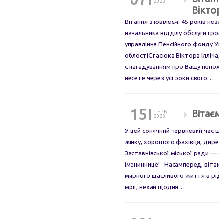
2023
Віктор
Вітання з ювілеєм: 45 років не
начальника відділу обслуги гр
управління Пенсійного фонду У
облостіСтасюка Віктора Ілліча,
є нагадуванням про Вашу непохи
несете через усі роки свого…
15
Вітає
ЧЕРВ.
2023
У цей сонячний червневий час 
жінку, хорошого фахівця, дир
Заставнівської міської ради —
імениннице! Насамперед, вітаю
мирного щасливого життя в рід
мрії, нехай щодня…