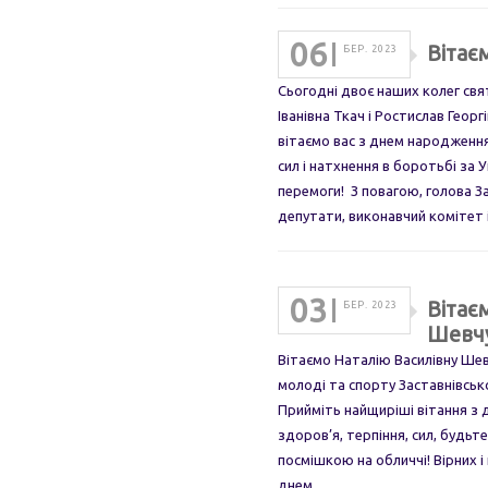
06
Вітає
БЕР. 2023
Сьогодні двоє наших колег св
Іванівна Ткач і Ростислав Гео
вітаємо вас з днем народженн
сил і натхнення в боротьбі за 
перемоги! З повагою, голова З
депутати, виконавчий комітет
03
Вітає
БЕР. 2023
Шевч
Вітаємо Наталію Василівну Шевч
молоді та спорту Заставнівськ
Прийміть найщиріші вітання з
здоров’я, терпіння, сил, будьт
посмішкою на обличчі! Вірних і
днем…