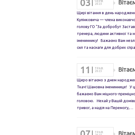
03
Вітає
ЧЕРВ.
2023
Щирі вітання в день народженн
Кулінковича — члена виконавчо
голову ГО "За добробут Заста
тренера, людини активної та 
імениннику! Бажаємо Вам незл
сил та наснаги для добрих спр
11
Вітає
ТРАВ.
2023
Щиро вітаємо з днем народжен
Ткач! Шановна імениннице! У ц
бажаємо Вам міцного-преміцног
головою. Нехай у Вашій домівці 
тривог, а надія на Перемогу,…
07
Вітає
ТРАВ.