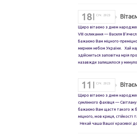
18
Вітає
СІЧ. 2023
Щиро вітаємо з днем народжен
VIII скликання — Василя В'яче
Бажаємо Вам міцного-преміцног
мирним небом України. Хай нар
здійсниться заповітна мрія пр
назавжди залишилося у минул
11
Вітає
СІЧ. 2023
Щиро вітаємо з днем народжен
сумлінного фахівця — Світлан
бажаємо Вам щастя такого ж б
міцного, мов криця, стійкості т
Нехай чаша Вашої красивої д