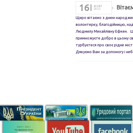
16
Вітає
ЖОВТ.
2022
Щиро вітаємо з днем народжен
волонтерку, благодійницю, на
Людмилу Михайлівну Ефкен. Ш
примножуєте добро в цьому св
турбуєтеся про своє рідне міс
Дякуємо Вам за допомогу і не