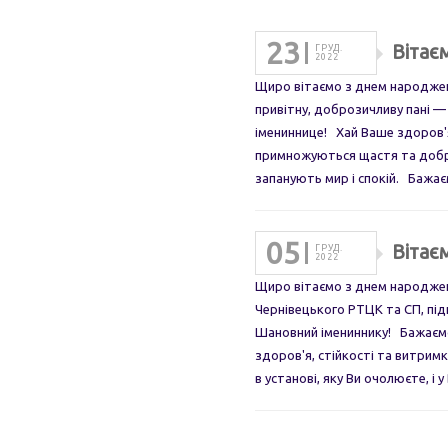
23
Вітає
ГРУД.
2022
Щиро вітаємо з днем народженн
привітну, доброзичливу пані 
імениннице! Хай Ваше здоров'я
примножуються щастя та добро
запанують мир і спокій. Бажає
05
Вітає
ГРУД.
2022
Щиро вітаємо з днем народжен
Чернівецького РТЦК та СП, пі
Шановний імениннику! Бажаєм
здоров'я, стійкості та витримки
в установі, яку Ви очолюєте, і