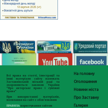
На головну
Всі права на статті, ілюстрації та
інші матеріали сайту належать
Оголошення
Заставнівській міській раді та
охороняються законом України
"Про авторське право і суміжні
Новини міста
права"
Про Заставну
При використанні матеріалів,
посилання на сайт є обов'язковим
Галерея
ПРАВИЛА
користування сайтом