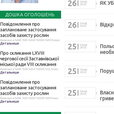
26
ЯК У
ТРАВ.
2026
ДОШКА ОГОЛОШЕНЬ
26
Повідомлення про
Відкр
ТРАВ.
2026
заплановане застосування
засобів захисту рослин
Написано в %AM, %03 %319 %2026 %09:%серп.
Детальніше
25
Польо
ТРАВ.
2026
необх
Про скликання LХVІІІ
чергової сесії Заставнівської
міської ради VIII скликання
25
Написано в %AM, %29 %414 %2026 %11:%лип.
Поруш
ТРАВ.
Детальніше
2026
Повідомлення про
заплановане застосування
25
Власн
ТРАВ.
засобів захисту рослин
2026
гриве
Написано в %AM, %24 %322 %2026 %09:%лип.
Детальніше