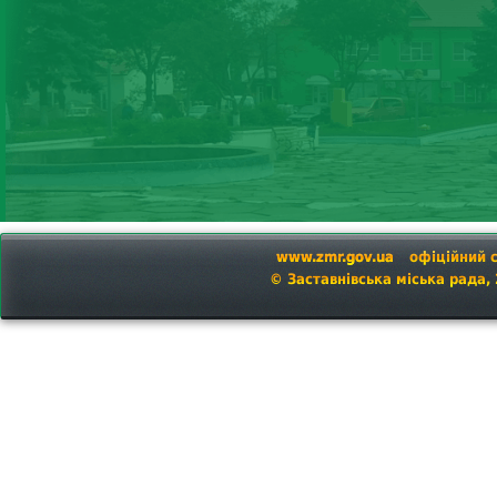
www.zmr.gov.ua
офіційний 
© Заставнівська міська рада,