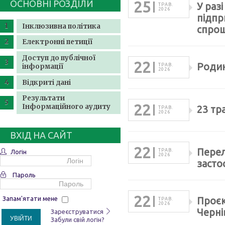
ОСНОВНІ РОЗДІЛИ
25
У раз
ТРАВ.
2026
підпр
Інклюзивна політика
спрощ
Електронні петиції
Доступ до публічної
22
Родин
інформації
ТРАВ.
2026
Відкриті дані
Результати
22
Інформаційного аудиту
23 тр
ТРАВ.
2026
ВХІД НА САЙТ
22
Перел
ТРАВ.
Логін
2026
засто
Пароль
22
Запам'ятати мене
Проєк
ТРАВ.
2026
Черні
Зареєструватися
УВІЙТИ
Забули свій логін?