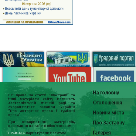
На головну
Всі права на статті, ілюстрації та
інші матеріали сайту належать
Оголошення
Заставнівській міській раді та
охороняються законом України
"Про авторське право і суміжні
Новини міста
права"
Про Заставну
При використанні матеріалів,
посилання на сайт є обов'язковим
Галерея
ПРАВИЛА
користування сайтом