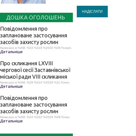
НАДІСЛАТИ
ДОШКА ОГОЛОШЕНЬ
Повідомлення про
заплановане застосування
засобів захисту рослин
Написано в %AM, %03 %319 %2026 %09:%серп.
Детальніше
Про скликання LХVІІІ
чергової сесії Заставнівської
міської ради VIII скликання
Написано в %AM, %29 %414 %2026 %11:%лип.
Детальніше
Повідомлення про
заплановане застосування
засобів захисту рослин
Написано в %AM, %24 %322 %2026 %09:%лип.
Детальніше