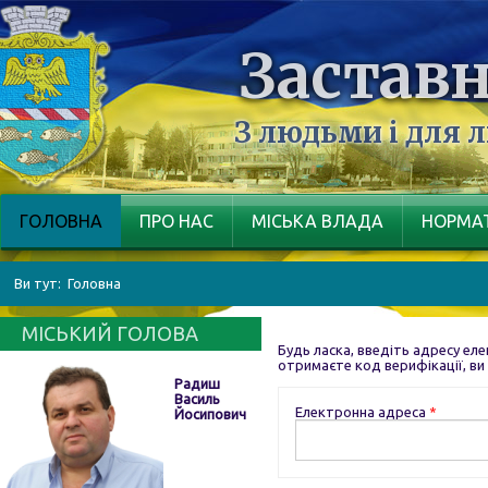
Заставн
З людьми і для 
ГОЛОВНА
ПРО НАС
МІСЬКА ВЛАДА
НОРМАТ
Ви тут:
Головна
МІСЬКИЙ ГОЛОВА
Будь ласка, введіть адресу еле
отримаєте код верифікації, ви
Радиш
Василь
Електронна адреса
*
Йосипович