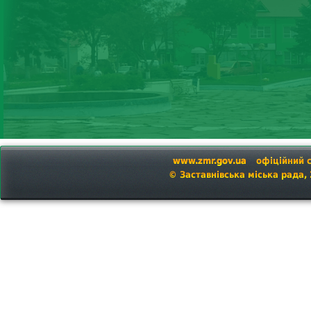
www.zmr.gov.ua
офіційний 
© Заставнівська міська рада,