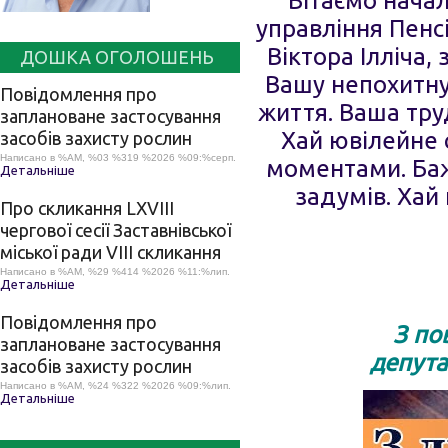
Вітаємо начал
управління Пенс
Віктора Ілліча,
ДОШКА ОГОЛОШЕНЬ
Вашу непохитну 
Повідомлення про
життя. Ваша тру
заплановане застосування
Хай ювілейне 
засобів захисту рослин
Написано в %AM, %03 %319 %2026 %09:%серп.
моментами. Бажа
Детальніше
задумів. Хай
Про скликання LХVІІІ
чергової сесії Заставнівської
міської ради VIII скликання
Написано в %AM, %29 %414 %2026 %11:%лип.
Детальніше
Повідомлення про
З по
заплановане застосування
депута
засобів захисту рослин
Написано в %AM, %24 %322 %2026 %09:%лип.
Детальніше