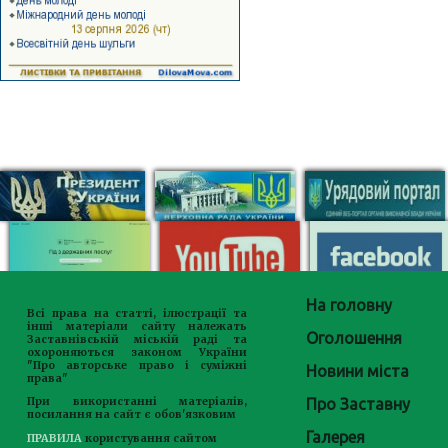
На головну
Всі права на статті, ілюстрації та
інші матеріали сайту належать
Оголошення
Заставнівській міській раді та
охороняються законом України
"Про авторське право і суміжні
Новини міста
права"
Про Заставну
При використанні матеріалів,
посилання на сайт є обов'язковим
Галерея
ПРАВИЛА
користування сайтом