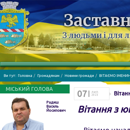
Заставн
З людьми і для 
Ви тут:
Головна
Громадянам
Новини громади
ВІТАЄМО ІМЕНИ
МІСЬКИЙ ГОЛОВА
07
Вітан
ЛИП.
2023
Радиш
Вітання з ю
Василь
Йосипович