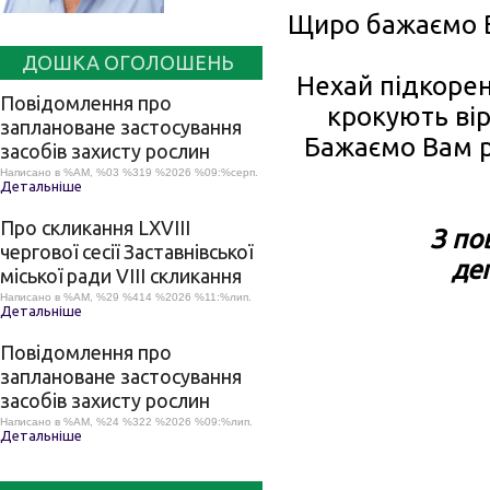
Щиро бажаємо Ва
ДОШКА ОГОЛОШЕНЬ
Нехай підкорен
Повідомлення про
крокують вір
заплановане застосування
Бажаємо Вам ро
засобів захисту рослин
Написано в %AM, %03 %319 %2026 %09:%серп.
Детальніше
Про скликання LХVІІІ
З по
чергової сесії Заставнівської
деп
міської ради VIII скликання
Написано в %AM, %29 %414 %2026 %11:%лип.
Детальніше
Повідомлення про
заплановане застосування
засобів захисту рослин
Написано в %AM, %24 %322 %2026 %09:%лип.
Детальніше