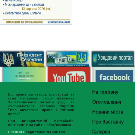
На головну
Всі права на статті, ілюстрації та
інші матеріали сайту належать
Оголошення
Заставнівській міській раді та
охороняються законом України
"Про авторське право і суміжні
Новини міста
права"
Про Заставну
При використанні матеріалів,
посилання на сайт є обов'язковим
Галерея
ПРАВИЛА
користування сайтом