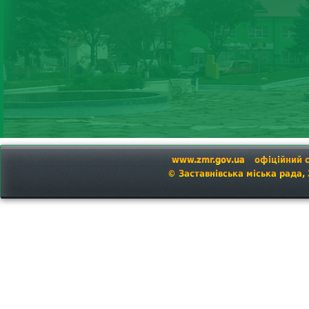
www.zmr.gov.ua
офіційний 
© Заставнівська міська рада,