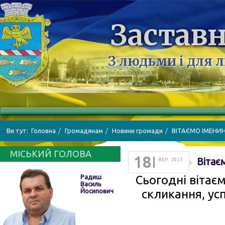
Заставн
З людьми і для 
Ви тут:
Головна
Громадянам
Новини громади
ВІТАЄМО ІМЕНИ
МІСЬКИЙ ГОЛОВА
18
Вітає
ВЕР. 2023
Радиш
Сьогодні вітаєм
Василь
Йосипович
скликання, ус