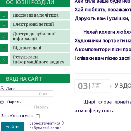
Хай сила ваша буде нез
ОСНОВНІ РОЗДІЛИ
Хай люблять, поважают
Інклюзивна політика
Дарують вам і усмішки, і
Електронні петиції
Нехай колеги люблят
Доступ до публічної
інформації
Художники портрети н
Відкриті дані
А композитори пісні пр
Результати
І співаки вам пісню засп
Інформаційного аудиту
ВХІД НА САЙТ
03
У ЗДО
ЖОВТ.
2019
Логін
Щирі слова привіт
Пароль
атмосферу свята.
Запам'ятати мене
Зареєструватися
УВІЙТИ
Забули свій логін?