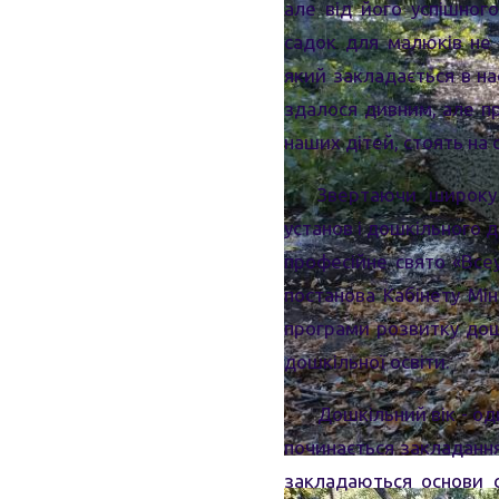
але від його успішно
садок для малюків не
який закладається в на
здалося дивним, але пр
наших дітей, стоять на
Звертаючи широку 
установ і дошкільного д
професійне свято «Все
постанова Кабінету Мі
програми розвитку дошк
дошкільної освіти.
Дошкільний вік - од
починається закладання
закладаються основи с