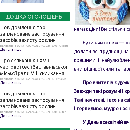
ДОШКА ОГОЛОШЕНЬ
Повідомлення про
немає ціни! Ви стільки 
заплановане застосування
засобів захисту рослин
Бути вчителем — це 
Написано в %AM, %03 %319 %2026 %09:%серп.
Детальніше
долати всі труднощі на 
кращими і найулюблені
Про скликання LХVІІІ
чергової сесії Заставнівської
внутрішньої сили та гар
міської ради VIII скликання
Написано в %AM, %29 %414 %2026 %11:%лип.
Про вчителів є думк
Детальніше
Завжди такі розумні і кр
Повідомлення про
Такі начитані, і все на св
заплановане застосування
засобів захисту рослин
І терпеливо, мудро нас
Написано в %AM, %24 %322 %2026 %09:%лип.
Детальніше
У День всесвітній в