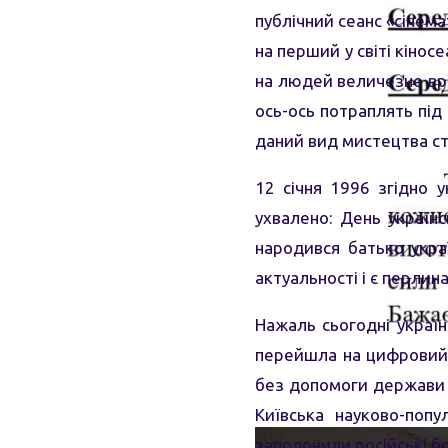
публічний сеанс «сінем
на перший у світі кіно
на людей величезне вра
ось-ось потраплять під 
даний вид мистецтва ст
12 січня 1996 згідно 
ухвалено: День українс
народився батько укра
актуальності і є перлина
Нажаль сьогодні україн
перейшла на цифровий 
без допомоги держави п
Київська науково-попу
заполонили російські бо