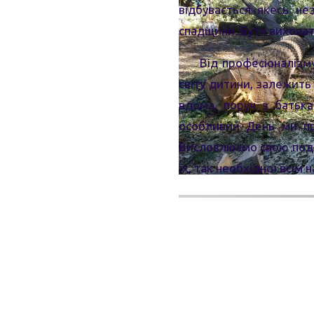
відбувається якесь не
спадщини. Бути виховат
Від професіоналізму
світу дитини, залежить
вдома, поруч з батька
особливий День ми при
Висловлюємо свою подяк
їх, так необхідної всім н