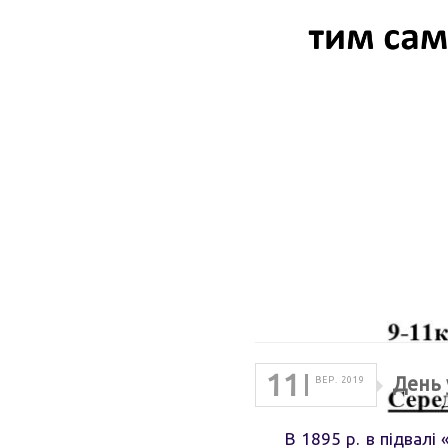
11
День 
ВЕР. 2019
В 1895 р. в підвалі