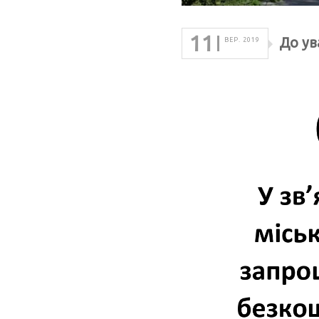
11
До ув
ВЕР. 2019