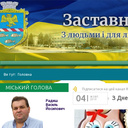
Заставн
З людьми і для 
Ви тут:
Головна
МІСЬКИЙ ГОЛОВА
Підписатися на цей канал 
04
З Дне
ЖОВТ.
2019
Радиш
Василь
Йосипович