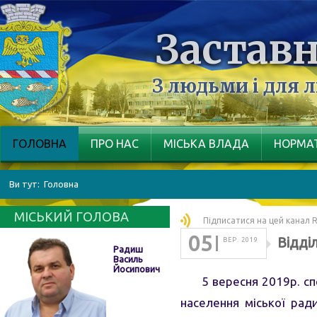
Заставн
З людьми і для 
ГОЛОВНА
ПРО НАС
МІСЬКА ВЛАДА
НОРМАТ
Ви тут:
Головна
МІСЬКИЙ ГОЛОВА
Підписатися на цей канал 
05
Відді
ВЕР. 2019
Радиш
Василь
Йосипович
5 вересня 2019р. сп
населення міської ради