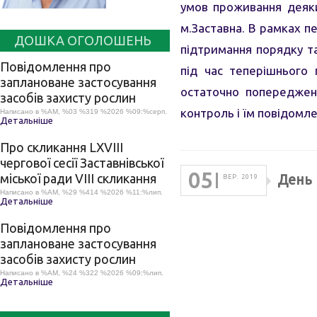
умов проживання деяки
м.Заставна. В рамках п
ДОШКА ОГОЛОШЕНЬ
підтримання порядку та
Повідомлення про
під час теперішнього
заплановане застосування
остаточно попереджено
засобів захисту рослин
контроль і їм повідомл
Написано в %AM, %03 %319 %2026 %09:%серп.
Детальніше
Про скликання LХVІІІ
чергової сесії Заставнівської
05
міської ради VIII скликання
День 
ВЕР. 2019
Написано в %AM, %29 %414 %2026 %11:%лип.
Детальніше
Повідомлення про
заплановане застосування
засобів захисту рослин
Написано в %AM, %24 %322 %2026 %09:%лип.
Детальніше