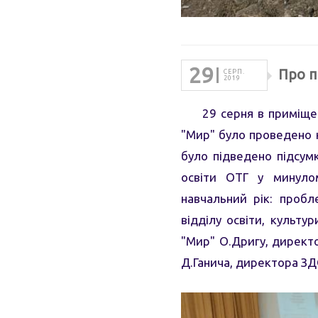
29
Про п
СЕРП.
2019
29 серня в приміщен
"Мир" було проведено к
було підведено підсумк
освіти ОТГ у минуло
навчальний рік: пробл
відділу освіти, культ
"Мир" О.Дригу, директор
Д.Ганича, директора ЗД