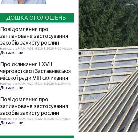
ДОШКА ОГОЛОШЕНЬ
Повідомлення про
заплановане застосування
засобів захисту рослин
Написано в %AM, %03 %319 %2026 %09:%серп.
Детальніше
Про скликання LХVІІІ
чергової сесії Заставнівської
міської ради VIII скликання
Написано в %AM, %29 %414 %2026 %11:%лип.
Детальніше
Повідомлення про
заплановане застосування
засобів захисту рослин
Написано в %AM, %24 %322 %2026 %09:%лип.
Детальніше