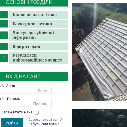
ОСНОВНІ РОЗДІЛИ
Інклюзивна політика
Електронні петиції
Доступ до публічної
інформації
Відкриті дані
Результати
Інформаційного аудиту
ВХІД НА САЙТ
Логін
Пароль
Запам'ятати мене
Зареєструватися
УВІЙТИ
Забули свій логін?