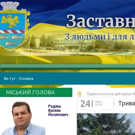
Заставн
З людьми і для 
Ви тут:
Головна
МІСЬКИЙ ГОЛОВА
Підписатися на цей канал 
24
Трива
ЛИП.
2019
Радиш
Василь
Йосипович