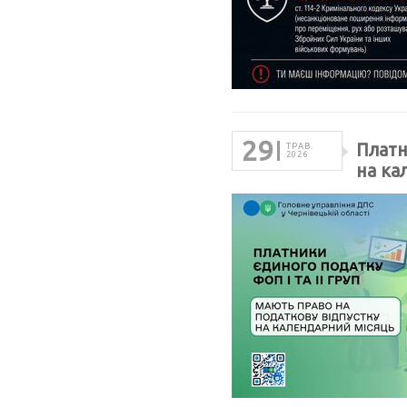
29
Платн
ТРАВ.
2026
на ка