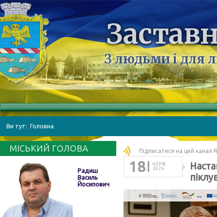
Заставн
З людьми і для 
Ви тут:
Головна
МІСЬКИЙ ГОЛОВА
Підписатися на цей канал 
18
Наста
ЧЕРВ.
2026
Радиш
піклу
Василь
Йосипович