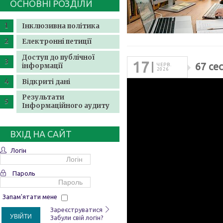
ОСНОВНІ РОЗДІЛИ
Інклюзивна політика
Електронні петиції
Доступ до публічної
17
67 сес
інформації
ЧЕРВ.
2026
Відкриті дані
Результати
Інформаційного аудиту
ВХІД НА САЙТ
Логін
Пароль
Запам'ятати мене
Зареєструватися
УВІЙТИ
Забули свій логін?