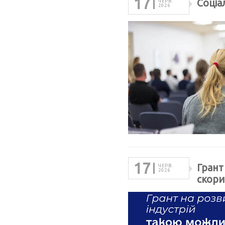
17
Соціа
ЧЕРВ.
2026
17
Грант
ЧЕРВ.
2026
скори