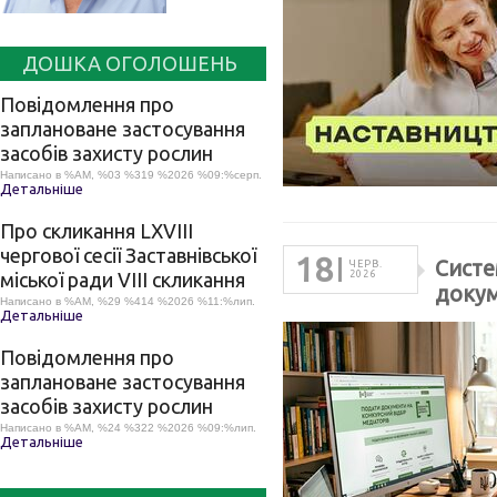
ДОШКА ОГОЛОШЕНЬ
Повідомлення про
заплановане застосування
засобів захисту рослин
Написано в %AM, %03 %319 %2026 %09:%серп.
Детальніше
Про скликання LХVІІІ
чергової сесії Заставнівської
18
Систе
ЧЕРВ.
міської ради VIII скликання
2026
докум
Написано в %AM, %29 %414 %2026 %11:%лип.
Детальніше
Повідомлення про
заплановане застосування
засобів захисту рослин
Написано в %AM, %24 %322 %2026 %09:%лип.
Детальніше