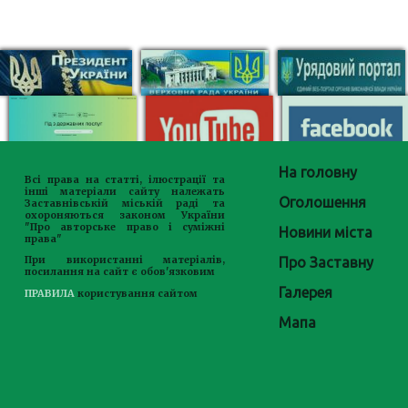
На головну
Всі права на статті, ілюстрації та
інші матеріали сайту належать
Оголошення
Заставнівській міській раді та
охороняються законом України
"Про авторське право і суміжні
Новини міста
права"
Про Заставну
При використанні матеріалів,
посилання на сайт є обов'язковим
Галерея
ПРАВИЛА
користування сайтом
Мапа