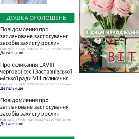
ДОШКА ОГОЛОШЕНЬ
Повідомлення про
заплановане застосування
засобів захисту рослин
Написано в %AM, %03 %319 %2026 %09:%серп.
Детальніше
Про скликання LХVІІІ
чергової сесії Заставнівської
міської ради VIII скликання
Написано в %AM, %29 %414 %2026 %11:%лип.
Детальніше
Повідомлення про
заплановане застосування
засобів захисту рослин
Написано в %AM, %24 %322 %2026 %09:%лип.
Детальніше