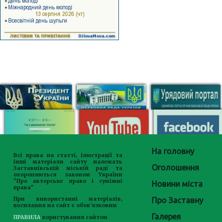
На головну
Всі права на статті, ілюстрації та
інші матеріали сайту належать
Оголошення
Заставнівській міській раді та
охороняються законом України
"Про авторське право і суміжні
Новини міста
права"
Про Заставну
При використанні матеріалів,
посилання на сайт є обов'язковим
Галерея
ПРАВИЛА
користування сайтом