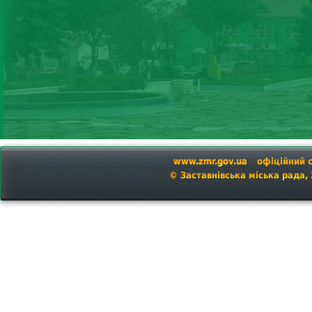
www.zmr.gov.ua
офіційний 
© Заставнівська міська рада,