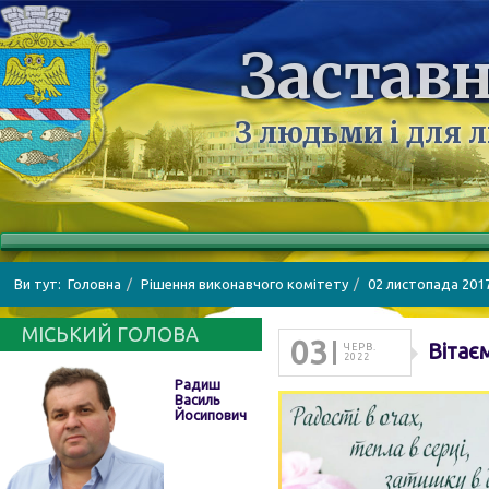
Заставн
З людьми і для 
Ви тут:
Головна
Рішення виконавчого комітету
02 листопада 201
МІСЬКИЙ ГОЛОВА
03
Вітає
ЧЕРВ.
2022
Радиш
Василь
Йосипович