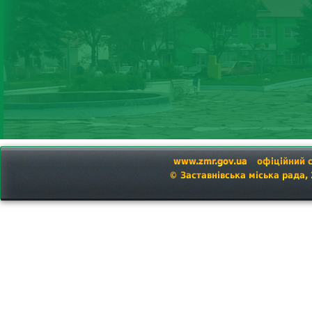
www.zmr.gov.ua
офіційний 
© Заставнівська міська рада,