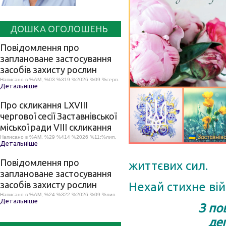
ДОШКА ОГОЛОШЕНЬ
Повідомлення про
заплановане застосування
засобів захисту рослин
Написано в %AM, %03 %319 %2026 %09:%серп.
Детальніше
Про скликання LХVІІІ
чергової сесії Заставнівської
міської ради VIII скликання
Написано в %AM, %29 %414 %2026 %11:%лип.
Детальніше
Повідомлення про
життєвих сил.
заплановане застосування
засобів захисту рослин
Нехай стихне вій
Написано в %AM, %24 %322 %2026 %09:%лип.
Детальніше
З по
де