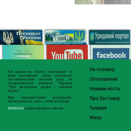
На головну
Всі права на статті, ілюстрації та
інші матеріали сайту належать
Оголошення
Заставнівській міській раді та
охороняються законом України
"Про авторське право і суміжні
Новини міста
права"
Про Заставну
При використанні матеріалів,
посилання на сайт є обов'язковим
Галерея
ПРАВИЛА
користування сайтом
Мапа