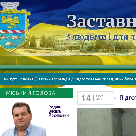
Заставн
З людьми і для 
Ви тут:
Головна
Новини громади
Підготовлено склад, який буде 
МІСЬКИЙ ГОЛОВА
14
Підго
ЛЮТ.
2017
Радиш
Василь
Йосипович