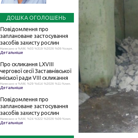
ДОШКА ОГОЛОШЕНЬ
Повідомлення про
заплановане застосування
засобів захисту рослин
Написано в %AM, %03 %319 %2026 %09:%серп.
Детальніше
Про скликання LХVІІІ
чергової сесії Заставнівської
міської ради VIII скликання
Написано в %AM, %29 %414 %2026 %11:%лип.
Детальніше
Повідомлення про
заплановане застосування
засобів захисту рослин
Написано в %AM, %24 %322 %2026 %09:%лип.
Детальніше