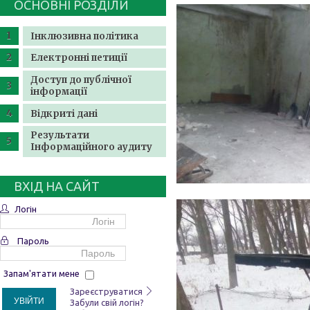
ОСНОВНІ РОЗДІЛИ
Інклюзивна політика
Електронні петиції
Доступ до публічної
інформації
Відкриті дані
Результати
Інформаційного аудиту
ВХІД НА САЙТ
Логін
Пароль
Запам'ятати мене
Зареєструватися
УВІЙТИ
Забули свій логін?