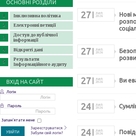
ОСНОВНІ РОЗДІЛИ
27
Нові 
ЛИП.
Інклюзивна політика
2026
розпо
Електронні петиції
соціа
Доступ до публічної
інформації
27
Відкриті дані
Безоп
ЛИП.
2026
розви
Результати
Інформаційного аудиту
27
Ви ев
ЛИП.
ВХІД НА САЙТ
2026
Логін
24
Сумлі
Пароль
ЛИП.
2026
Запам'ятати мене
Зареєструватися
24
Повід
ЛИП.
УВІЙТИ
Забули свій логін?
2026