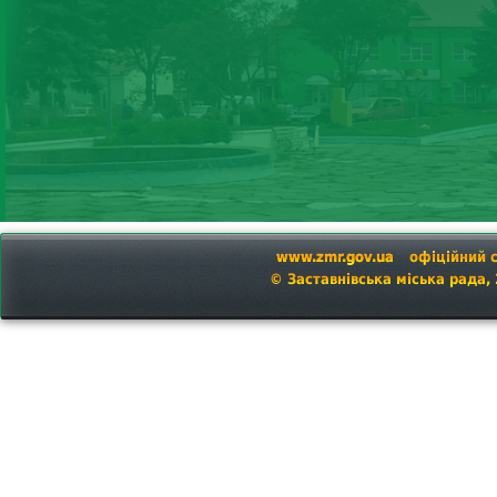
www.zmr.gov.ua
офіційний 
© Заставнівська міська рада,