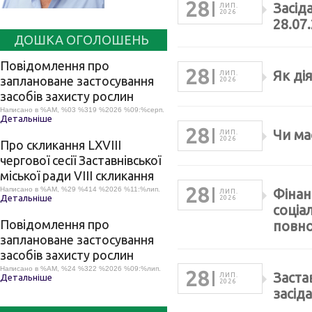
28
Засід
ЛИП.
2026
28.07
ДОШКА ОГОЛОШЕНЬ
Повідомлення про
28
Як ді
ЛИП.
заплановане застосування
2026
засобів захисту рослин
Написано в %AM, %03 %319 %2026 %09:%серп.
Детальніше
28
Чи ма
ЛИП.
2026
Про скликання LХVІІІ
чергової сесії Заставнівської
міської ради VIII скликання
28
Написано в %AM, %29 %414 %2026 %11:%лип.
Фінан
ЛИП.
Детальніше
2026
соціа
Повідомлення про
повно
заплановане застосування
засобів захисту рослин
Написано в %AM, %24 %322 %2026 %09:%лип.
28
Заста
ЛИП.
Детальніше
2026
засід