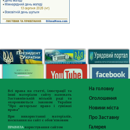
На головну
Всі права на статті, ілюстрації та
інші матеріали сайту належать
Оголошення
Заставнівській міській раді та
охороняються законом України
"Про авторське право і суміжні
Новини міста
права"
Про Заставну
При використанні матеріалів,
посилання на сайт є обов'язковим
Галерея
ПРАВИЛА
користування сайтом