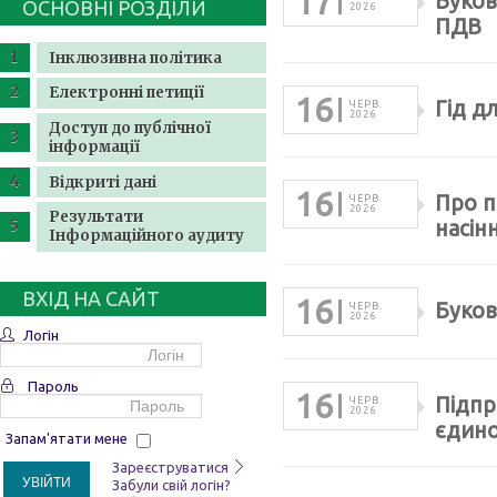
17
Буков
ОСНОВНІ РОЗДІЛИ
2026
ПДВ
Інклюзивна політика
Електронні петиції
16
Гід д
ЧЕРВ.
2026
Доступ до публічної
інформації
Відкриті дані
16
Про п
ЧЕРВ.
2026
Результати
насін
Інформаційного аудиту
ВХІД НА САЙТ
16
Буков
ЧЕРВ.
2026
Логін
Пароль
16
Підпр
ЧЕРВ.
2026
єдино
Запам'ятати мене
Зареєструватися
УВІЙТИ
Забули свій логін?