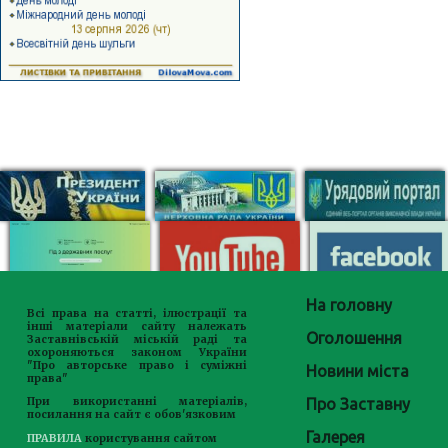
На головну
Всі права на статті, ілюстрації та
інші матеріали сайту належать
Оголошення
Заставнівській міській раді та
охороняються законом України
"Про авторське право і суміжні
Новини міста
права"
Про Заставну
При використанні матеріалів,
посилання на сайт є обов'язковим
Галерея
ПРАВИЛА
користування сайтом