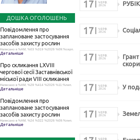
17
РУБІ
ЧЕРВ.
2026
ДОШКА ОГОЛОШЕНЬ
17
Повідомлення про
Соціа
ЧЕРВ.
2026
заплановане застосування
засобів захисту рослин
Написано в %AM, %03 %319 %2026 %09:%серп.
Детальніше
17
Грант
ЧЕРВ.
2026
скори
Про скликання LХVІІІ
чергової сесії Заставнівської
міської ради VIII скликання
17
Написано в %AM, %29 %414 %2026 %11:%лип.
У под
ЧЕРВ.
Детальніше
2026
Повідомлення про
заплановане застосування
17
Земел
ЧЕРВ.
засобів захисту рослин
2026
Написано в %AM, %24 %322 %2026 %09:%лип.
Детальніше
ЧЕРВ.