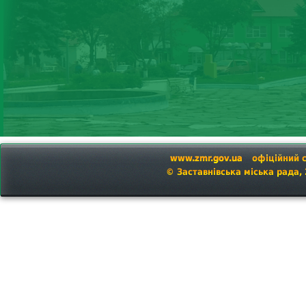
www.zmr.gov.ua
офіційний 
© Заставнівська міська рада,