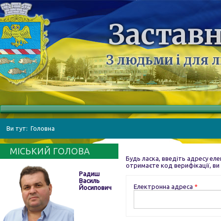
Заставн
З людьми і для 
Ви тут:
Головна
МІСЬКИЙ ГОЛОВА
Будь ласка, введіть адресу еле
отримаєте код верифікації, ви
Радиш
Василь
Електронна адреса
*
Йосипович