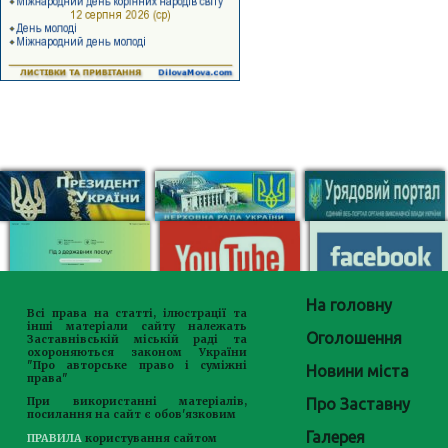
На головну
Всі права на статті, ілюстрації та
інші матеріали сайту належать
Оголошення
Заставнівській міській раді та
охороняються законом України
"Про авторське право і суміжні
Новини міста
права"
Про Заставну
При використанні матеріалів,
посилання на сайт є обов'язковим
Галерея
ПРАВИЛА
користування сайтом