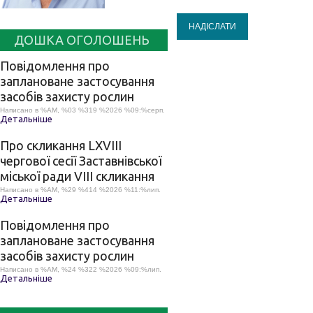
НАДІСЛАТИ
ДОШКА ОГОЛОШЕНЬ
Повідомлення про
заплановане застосування
засобів захисту рослин
Написано в %AM, %03 %319 %2026 %09:%серп.
Детальніше
Про скликання LХVІІІ
чергової сесії Заставнівської
міської ради VIII скликання
Написано в %AM, %29 %414 %2026 %11:%лип.
Детальніше
Повідомлення про
заплановане застосування
засобів захисту рослин
Написано в %AM, %24 %322 %2026 %09:%лип.
Детальніше