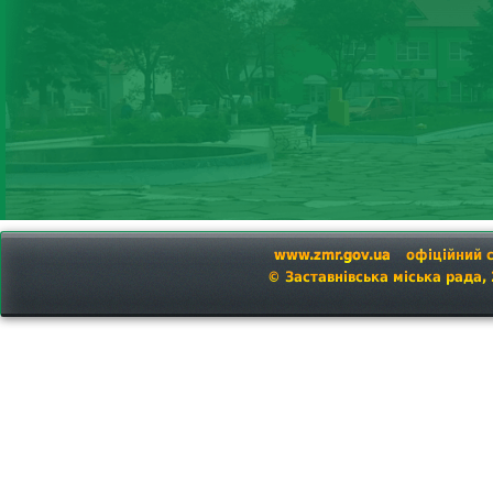
www.zmr.gov.ua
офіційний 
© Заставнівська міська рада,