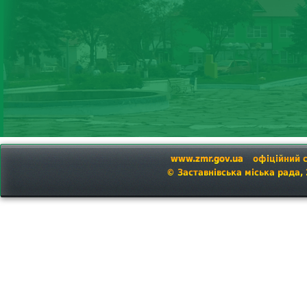
www.zmr.gov.ua
офіційний 
© Заставнівська міська рада,