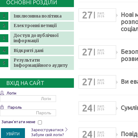
ОСНОВНІ РОЗДІЛИ
27
Нові 
ЛИП.
Інклюзивна політика
2026
розпо
Електронні петиції
соціа
Доступ до публічної
інформації
27
Відкриті дані
Безоп
ЛИП.
2026
розви
Результати
Інформаційного аудиту
27
Ви ев
ЛИП.
ВХІД НА САЙТ
2026
Логін
24
Сумлі
Пароль
ЛИП.
2026
Запам'ятати мене
Зареєструватися
24
Повід
ЛИП.
УВІЙТИ
Забули свій логін?
2026