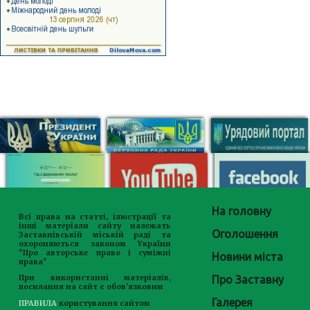
На головну
Всі права на статті, ілюстрації та
інші матеріали сайту належать
Оголошення
Заставнівській міській раді та
охороняються законом України
"Про авторське право і суміжні
Новини міста
права"
Про Заставну
При використанні матеріалів,
посилання на сайт є обов'язковим
Галерея
ПРАВИЛА
користування сайтом