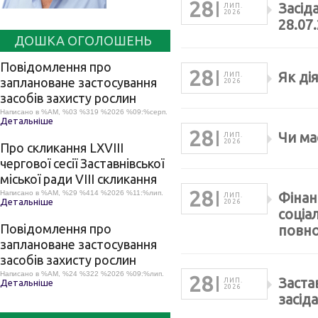
28
Засід
ЛИП.
2026
28.07
ДОШКА ОГОЛОШЕНЬ
Повідомлення про
28
Як ді
ЛИП.
заплановане застосування
2026
засобів захисту рослин
Написано в %AM, %03 %319 %2026 %09:%серп.
Детальніше
28
Чи ма
ЛИП.
2026
Про скликання LХVІІІ
чергової сесії Заставнівської
міської ради VIII скликання
28
Написано в %AM, %29 %414 %2026 %11:%лип.
Фінан
ЛИП.
Детальніше
2026
соціа
Повідомлення про
повно
заплановане застосування
засобів захисту рослин
Написано в %AM, %24 %322 %2026 %09:%лип.
28
Заста
ЛИП.
Детальніше
2026
засід