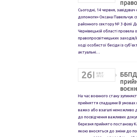
право
Сьогодні, 14 червня, завідува
допомоги» Оксана Павельчук сп
районного сектору № 3 філії Д
Чернівецькій області провела 
правопросвітницьких заходів/в
ході особистої бесіди із суб’є
актуальні…
26
ББПД 
КВІТ.
2022
прийн
воєнн
На час воєнного стану зупиняєт
прийняття спадщини В умовах 
важко або взагалі неможливо 
до посвідчення важливих докум
березня прийнято постанову Ка
якою вносяться до зміни до пос