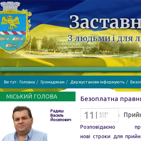
Заставн
З людьми і для 
Ви тут:
Головна
Громадянам
Держустанови інформують
Безо
МІСЬКИЙ ГОЛОВА
Безоплатна правн
Радиш
11
Прийн
ЖОВТ.
Василь
2022
Йосипович
Розповідаємо
нові строки для прийн