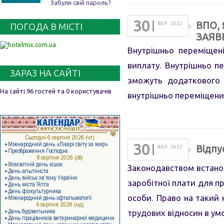
Забули свій пароль?
30
ВПО,
ВЕР. 2022
ПОГОДА В МІСТІ
ЗАЯВ
Внутрішньо переміщен
виплату. Внутрішньо п
ЗАРАЗ НА САЙТІ
зможуть додаткового 
На сайті 96 гостей та 0 користувачів
внутрішньо переміщених
30
Відпу
ВЕР. 2022
Законодавством встано
заробітної плати для пр
особи. Право на такий 
трудових відносин в ум