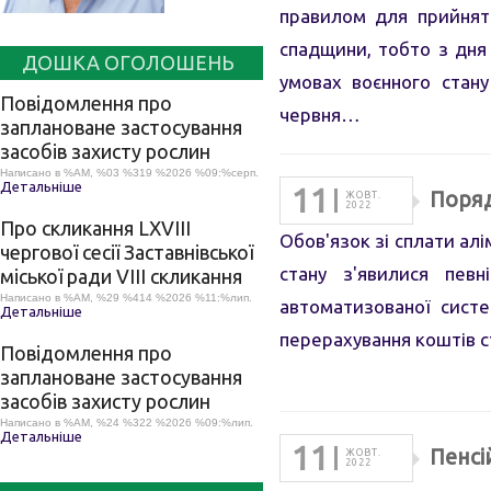
правилом для прийнятт
спадщини, тобто з дня
ДОШКА ОГОЛОШЕНЬ
умовах воєнного стану
Повідомлення про
червня…
заплановане застосування
засобів захисту рослин
Написано в %AM, %03 %319 %2026 %09:%серп.
Детальніше
11
Поряд
ЖОВТ.
2022
Про скликання LХVІІІ
Обов'язок зі сплати алі
чергової сесії Заставнівської
стану з'явилися пев
міської ради VIII скликання
Написано в %AM, %29 %414 %2026 %11:%лип.
автоматизованої сист
Детальніше
перерахування коштів с
Повідомлення про
заплановане застосування
засобів захисту рослин
Написано в %AM, %24 %322 %2026 %09:%лип.
Детальніше
11
Пенсі
ЖОВТ.
2022