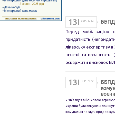
13
ББПД:
ВЕР. 2022
Перед мобілізацією в
придатність (непридатн
лікарську експертизу в 
штатні та позаштатні (
оскаржити висновок В
13
ББПД:
ВЕР. 2022
комун
воєнн
У зв’язку з військовою агресіє
України були вимушені покинут
комунальні послуги продовжув