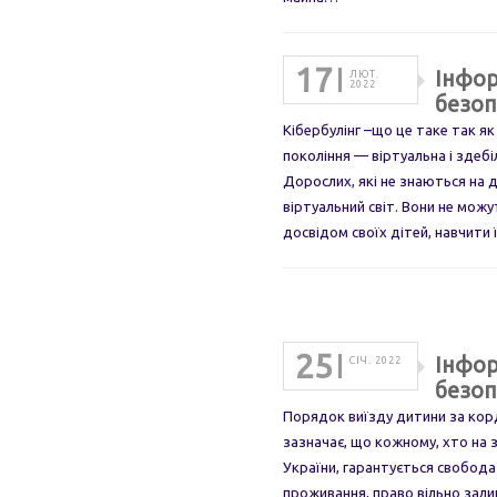
17
Інфор
ЛЮТ.
2022
безоп
Кібербулінг –що це таке так як
покоління — віртуальна і здеб
Дорослих, які не знаються на д
віртуальний світ. Вони не можу
досвідом своїх дітей, навчити 
25
Інфор
СІЧ. 2022
безоп
Порядок виїзду дитини за кор
зазначає, що кожному, хто на 
України, гарантується свобода 
проживання, право вільно зал