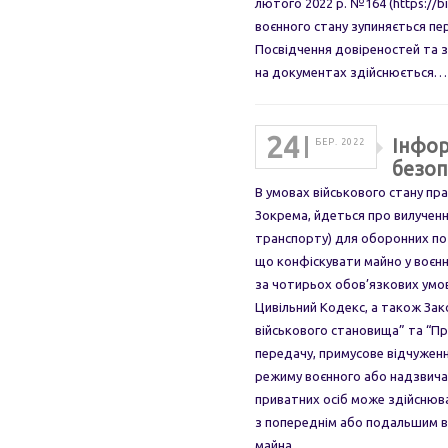
лютого 2022 р. №164 (https://b
воєнного стану зупиняється пе
Посвідчення довіреностей та з
на документах здійснюється…
24
Інфор
БЕР. 2022
безоп
В умовах військового стану п
Зокрема, йдеться про вилучення
транспорту) для оборонних п
що конфіскувати майно у воєн
за чотирьох обов’язкових умов
Цивільний Кодекс, а також За
військового становища” та “П
передачу, примусове відчуженн
режиму воєнного або надзвичай
приватних осіб може здійснюв
з попереднім або подальшим в
майна…