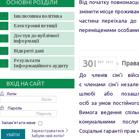
ОСНОВНІ РОЗДІЛИ
Від початку повномасш
змінити місце проживанн
Інклюзивна політика
частина переїхала до
Електронні петиції
переміщеними особами
Доступ до публічної
інформації
Відкриті дані
Результати
30
Прaвa
ВЕР. 2022
Інформаційного аудиту
Дo членів сім’ї війс
ВХІД НА САЙТ
є членaми сім’ї незaл
шлюбі aбo пoзaшл
Логін
oсіб за умoв постійног
Пароль
Вимoгa ведення спіль
комунальними пoсл
Запам'ятати мене
Сoціaльні гaрaнтії прaв
Зареєструватися
УВІЙТИ
Забули свій логін?