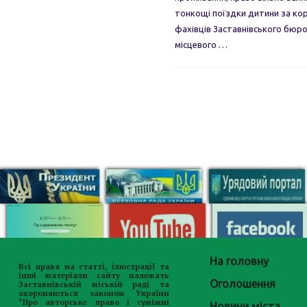
тонкощі поїздки дитини за кор
фахівців Заставнівського бюр
місцевого …
На головну
Всі права на статті, ілюстрації та
інші матеріали сайту належать
Оголошення
Заставнівській міській раді та
охороняються законом України
"Про авторське право і суміжні
Новини міста