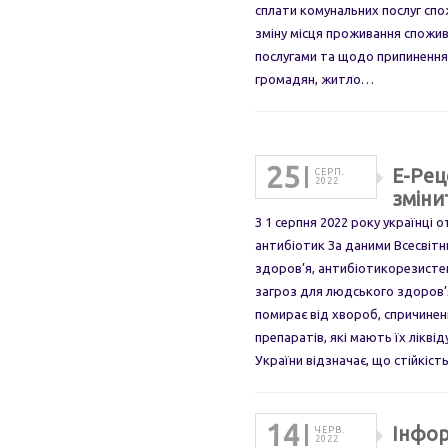
сплати комунальних послуг спо
зміну місця проживання спожи
послугами та щодо припинення
громадян, житло…
25
Е-Рец
СЕРП.
2022
зміни
З 1 серпня 2022 року українці
антибіотик За даними Всесвітн
здоров’я, антибіотикорезисте
загроз для людського здоров’я
помирає від хвороб, спричинен
препаратів, які мають їх лікв
України відзначає, що стійкіс
14
Інфор
ЧЕРВ.
2022