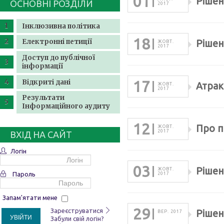
01
Рішен
ОСНОВНІ РОЗДІЛИ
2017
Інклюзивна політика
18
Електронні петиції
Рішен
ЖОВТ.
2017
Доступ до публічної
інформації
Відкриті дані
17
Атрак
ЖОВТ.
2017
Результати
Інформаційного аудиту
12
Про п
ЖОВТ.
2017
ВХІД НА САЙТ
Логін
03
Рішен
ЖОВТ.
Пароль
2017
Запам'ятати мене
29
Зареєструватися
Рішен
ВЕР. 2017
УВІЙТИ
Забули свій логін?