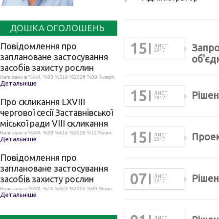
ДОШКА ОГОЛОШЕНЬ
15
Повідомлення про
Запро
ЛИСТ.
2017
заплановане застосування
об'єд
засобів захисту рослин
Написано в %AM, %03 %319 %2026 %09:%серп.
Детальніше
15
Рішен
ЛИСТ.
2017
Про скликання LХVІІІ
чергової сесії Заставнівської
міської ради VIII скликання
15
Написано в %AM, %29 %414 %2026 %11:%лип.
Проек
ЛИСТ.
Детальніше
2017
Повідомлення про
заплановане застосування
07
Рішен
засобів захисту рослин
ЛИСТ.
2017
Написано в %AM, %24 %322 %2026 %09:%лип.
Детальніше
ЛИСТ.