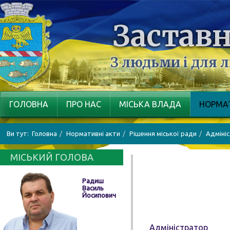
Заставн
З людьми і для 
ГОЛОВНА
ПРО НАС
МІСЬКА ВЛАДА
НОРМАТ
Ви тут:
Головна
Нормативні акти
Рішення міської ради
Адміні
МІСЬКИЙ ГОЛОВА
Радиш
Василь
Йосипович
Адміністратор