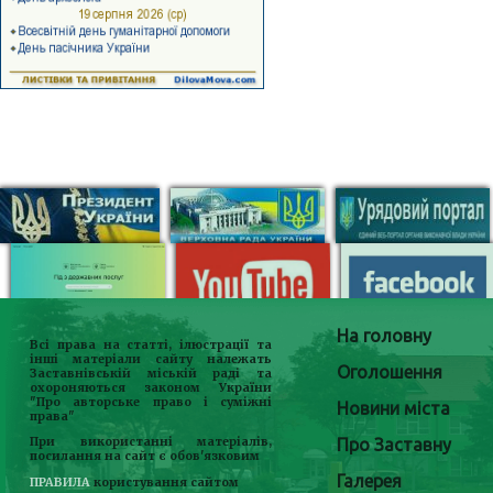
На головну
Всі права на статті, ілюстрації та
інші матеріали сайту належать
Оголошення
Заставнівській міській раді та
охороняються законом України
"Про авторське право і суміжні
Новини міста
права"
Про Заставну
При використанні матеріалів,
посилання на сайт є обов'язковим
Галерея
ПРАВИЛА
користування сайтом