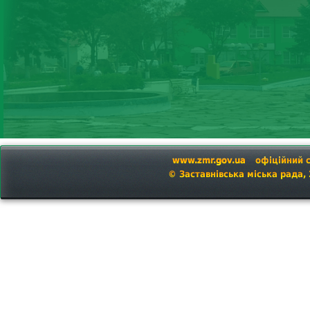
www.zmr.gov.ua
офіційний 
© Заставнівська міська рада,