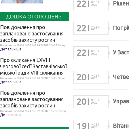
22
Рішенн
ЖОВТ.
2020
ДОШКА ОГОЛОШЕНЬ
22
Повідомлення про
Потрі
ЖОВТ.
2020
заплановане застосування
засобів захисту рослин
Написано в %AM, %03 %319 %2026 %09:%серп.
Детальніше
22
У Зас
ЖОВТ.
2020
Про скликання LХVІІІ
чергової сесії Заставнівської
міської ради VIII скликання
20
Четве
ЖОВТ.
Написано в %AM, %29 %414 %2026 %11:%лип.
2020
Детальніше
Повідомлення про
заплановане застосування
20
Управ
ЖОВТ.
2020
засобів захисту рослин
Написано в %AM, %24 %322 %2026 %09:%лип.
Детальніше
19
Вітан
ЖОВТ.
2020