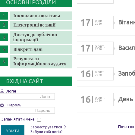
ОСНОВНІ РОЗДІЛИ
Інклюзивна політика
17
Вітан
ЖОВТ.
2020
Електронні петиції
Доступ до публічної
інформації
17
Васил
ЖОВТ.
Відкриті дані
2020
Результати
Інформаційного аудиту
16
Запоб
ЖОВТ.
2020
ВХІД НА САЙТ
Логін
16
День 
ЖОВТ.
2020
Пароль
Запам'ятати мене
Початок
Зареєструватися
УВІЙТИ
Забули свій логін?