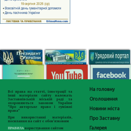
На головну
Всі права на статті, ілюстрації та
інші матеріали сайту належать
Оголошення
Заставнівській міській раді та
охороняються законом України
"Про авторське право і суміжні
Новини міста
права"
Про Заставну
При використанні матеріалів,
посилання на сайт є обов'язковим
Галерея
ПРАВИЛА
користування сайтом