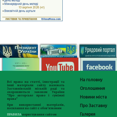
На головну
Всі права на статті, ілюстрації та
інші матеріали сайту належать
Оголошення
Заставнівській міській раді та
охороняються законом України
"Про авторське право і суміжні
Новини міста
права"
Про Заставну
При використанні матеріалів,
посилання на сайт є обов'язковим
Галерея
ПРАВИЛА
користування сайтом