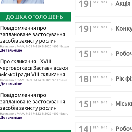
19
Акція
БЕР. 2019
ДОШКА ОГОЛОШЕНЬ
19
Повідомлення про
Конку
БЕР. 2019
заплановане застосування
засобів захисту рослин
Написано в %AM, %03 %319 %2026 %09:%серп.
Детальніше
15
Pобоч
БЕР. 2019
Про скликання LХVІІІ
чергової сесії Заставнівської
міської ради VIII скликання
18
Рік ф
БЕР. 2019
Написано в %AM, %29 %414 %2026 %11:%лип.
Детальніше
Повідомлення про
заплановане застосування
15
Міськ
БЕР. 2019
засобів захисту рослин
Написано в %AM, %24 %322 %2026 %09:%лип.
Детальніше
14
Робоч
БЕР. 2019