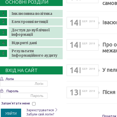
ОСНОВНІ РОЗДІЛИ
само
Інклюзивна політика
14
Електронні петиції
Івасюк
БЕР. 2019
Доступ до публічної
інформації
14
Відкриті дані
Про о
БЕР. 2019
межах
Результати
Інформаційного аудиту
14
У пел
ВХІД НА САЙТ
БЕР. 2019
Логін
13
Пароль
Пісня
БЕР. 2019
Запам'ятати мене
Зареєструватися
УВІЙТИ
Забули свій логін?
Початок