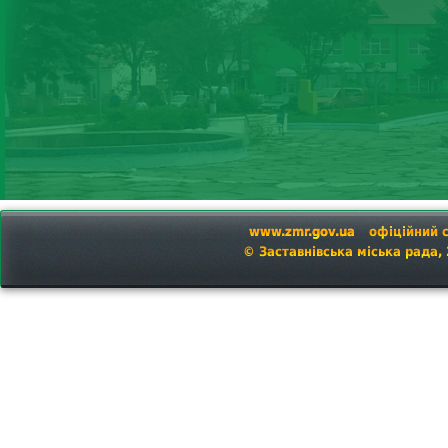
www.zmr.gov.ua
офіційний 
© Заставнівська міська рада,