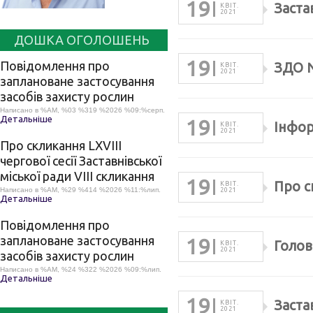
19
Заста
КВІТ.
2021
ДОШКА ОГОЛОШЕНЬ
19
Повідомлення про
ЗДО №
КВІТ.
2021
заплановане застосування
засобів захисту рослин
Написано в %AM, %03 %319 %2026 %09:%серп.
Детальніше
19
Інфор
КВІТ.
2021
Про скликання LХVІІІ
чергової сесії Заставнівської
міської ради VIII скликання
19
Про с
КВІТ.
Написано в %AM, %29 %414 %2026 %11:%лип.
2021
Детальніше
Повідомлення про
заплановане застосування
19
Голов
КВІТ.
2021
засобів захисту рослин
Написано в %AM, %24 %322 %2026 %09:%лип.
Детальніше
19
Заста
КВІТ.
2021