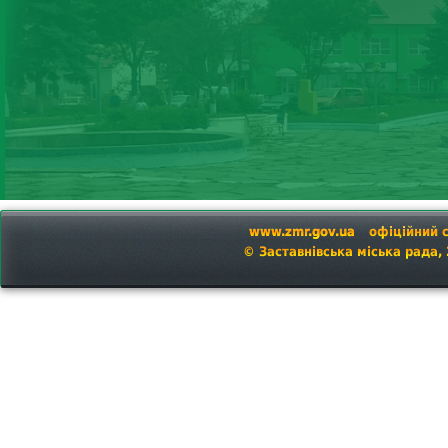
www.zmr.gov.ua
офіційний 
© Заставнівська міська рада,