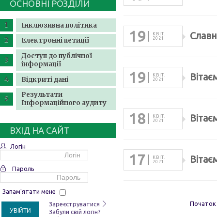
ОСНОВНІ РОЗДІЛИ
Інклюзивна політика
19
Слав
КВІТ.
2021
Електронні петиції
Доступ до публічної
інформації
19
Вітає
КВІТ.
Відкриті дані
2021
Результати
Інформаційного аудиту
18
Вітає
КВІТ.
2021
ВХІД НА САЙТ
Логін
17
Вітає
КВІТ.
2021
Пароль
Запам'ятати мене
Початок
Зареєструватися
УВІЙТИ
Забули свій логін?