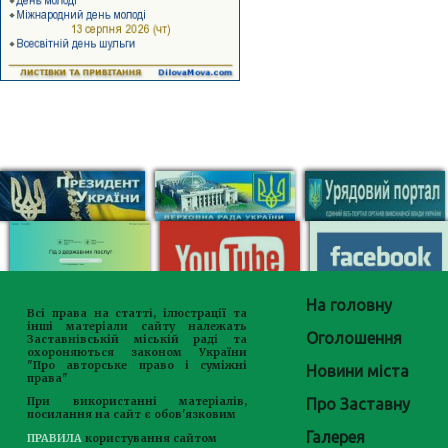
На головну
Всі права на статті, ілюстрації та
інші матеріали сайту належать
Оголошення
Заставнівській міській раді та
охороняються законом України
"Про авторське право і суміжні
Новини міста
права"
Про Заставну
При використанні матеріалів,
посилання на сайт є обов'язковим
Галерея
ПРАВИЛА
користування сайтом