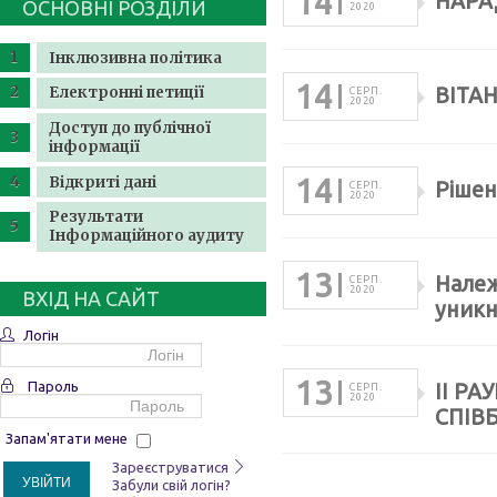
14
НАРА
ОСНОВНІ РОЗДІЛИ
2020
Інклюзивна політика
14
Електронні петиції
ВІТА
СЕРП.
2020
Доступ до публічної
інформації
14
Відкриті дані
Рішенн
СЕРП.
2020
Результати
Інформаційного аудиту
13
Належ
СЕРП.
2020
ВХІД НА САЙТ
уникн
Логін
13
Пароль
ІІ Р
СЕРП.
2020
СПІВБ
Запам'ятати мене
Зареєструватися
УВІЙТИ
Забули свій логін?