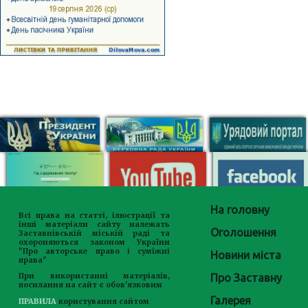
На головну
Всі права на статті, ілюстрації та
інші матеріали сайту належать
Оголошення
Заставнівській міській раді та
охороняються законом України
"Про авторське право і суміжні
Новини міста
права"
Про Заставну
При використанні матеріалів,
посилання на сайт є обов'язковим
Галерея
ПРАВИЛА
користування сайтом