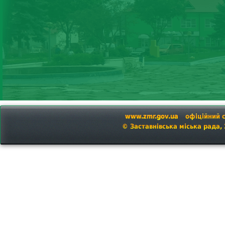
www.zmr.gov.ua
офіційний 
© Заставнівська міська рада,