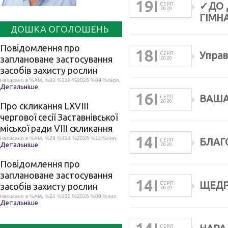
19
✓ДО 
СЕРП.
2020
ГІМН
ДОШКА ОГОЛОШЕНЬ
Повідомлення про
18
Управ
СЕРП.
заплановане застосування
2020
засобів захисту рослин
Написано в %AM, %03 %319 %2026 %09:%серп.
Детальніше
16
ВАША
СЕРП.
2020
Про скликання LХVІІІ
чергової сесії Заставнівської
міської ради VIII скликання
14
Написано в %AM, %29 %414 %2026 %11:%лип.
БЛАГ
СЕРП.
Детальніше
2020
Повідомлення про
заплановане застосування
14
ЩЕДР
СЕРП.
засобів захисту рослин
2020
Написано в %AM, %24 %322 %2026 %09:%лип.
Детальніше
СЕРП.