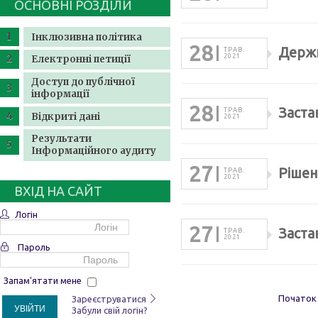
ОСНОВНІ РОЗДІЛИ
Інклюзивна політика
28
Держп
ТРАВ.
2021
Електронні петиції
Доступ до публічної
інформації
28
Заста
ТРАВ.
Відкриті дані
2021
Результати
Інформаційного аудиту
27
Рішен
ТРАВ.
2021
ВХІД НА САЙТ
Логін
27
Заста
ТРАВ.
2021
Пароль
Запам'ятати мене
Початок
Зареєструватися
УВІЙТИ
Забули свій логін?