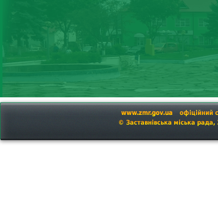
www.zmr.gov.ua
офіційний 
© Заставнівська міська рада,