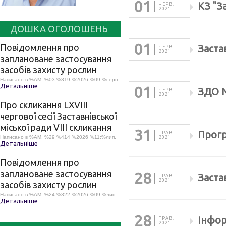
01
КЗ "З
ЧЕРВ.
2021
ДОШКА ОГОЛОШЕНЬ
01
Повідомлення про
Заста
ЧЕРВ.
2021
заплановане застосування
засобів захисту рослин
Написано в %AM, %03 %319 %2026 %09:%серп.
Детальніше
01
ЗДО №
ЧЕРВ.
2021
Про скликання LХVІІІ
чергової сесії Заставнівської
міської ради VIII скликання
31
Прогр
ТРАВ.
Написано в %AM, %29 %414 %2026 %11:%лип.
2021
Детальніше
Повідомлення про
заплановане застосування
28
Заста
ТРАВ.
2021
засобів захисту рослин
Написано в %AM, %24 %322 %2026 %09:%лип.
Детальніше
28
Інфор
ТРАВ.
2021