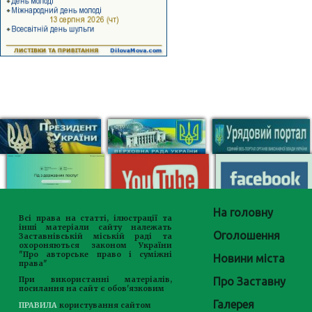
На головну
Всі права на статті, ілюстрації та
інші матеріали сайту належать
Оголошення
Заставнівській міській раді та
охороняються законом України
"Про авторське право і суміжні
Новини міста
права"
Про Заставну
При використанні матеріалів,
посилання на сайт є обов'язковим
Галерея
ПРАВИЛА
користування сайтом