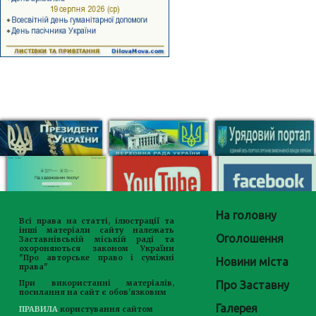
На головну
Всі права на статті, ілюстрації та
інші матеріали сайту належать
Оголошення
Заставнівській міській раді та
охороняються законом України
"Про авторське право і суміжні
Новини міста
права"
Про Заставну
При використанні матеріалів,
посилання на сайт є обов'язковим
Галерея
ПРАВИЛА
користування сайтом