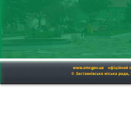
www.zmr.gov.ua
офіційний 
© Заставнівська міська рада,