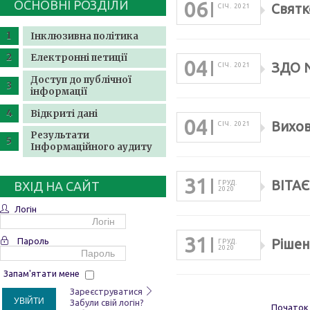
ОСНОВНІ РОЗДІЛИ
06
Святк
СІЧ. 2021
Інклюзивна політика
Електронні петиції
04
ЗДО №
СІЧ. 2021
Доступ до публічної
інформації
Відкриті дані
04
Вихо
СІЧ. 2021
Результати
Інформаційного аудиту
31
ВІТА
ВХІД НА САЙТ
ГРУД.
2020
Логін
31
Пароль
Рішенн
ГРУД.
2020
Запам'ятати мене
Зареєструватися
УВІЙТИ
Забули свій логін?
Початок