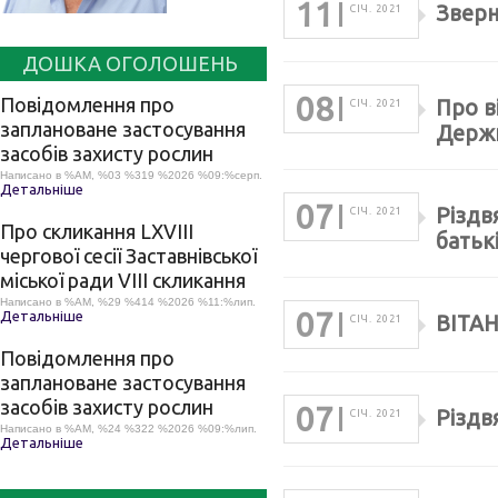
11
Зверн
СІЧ. 2021
ДОШКА ОГОЛОШЕНЬ
08
Повідомлення про
Про в
СІЧ. 2021
заплановане застосування
Держ
засобів захисту рослин
Написано в %AM, %03 %319 %2026 %09:%серп.
Детальніше
07
Різдв
СІЧ. 2021
Про скликання LХVІІІ
батьк
чергової сесії Заставнівської
міської ради VIII скликання
Написано в %AM, %29 %414 %2026 %11:%лип.
07
Детальніше
ВІТА
СІЧ. 2021
Повідомлення про
заплановане застосування
засобів захисту рослин
07
Різдв
СІЧ. 2021
Написано в %AM, %24 %322 %2026 %09:%лип.
Детальніше