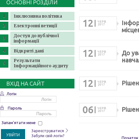
ОСНОВНІ РОЗДІЛИ
Інклюзивна політика
12
Інфор
ЧЕРВ.
2017
Електронні петиції
місце
Доступ до публічної
інформації
12
Відкриті дані
До ув
ЧЕРВ.
2017
навча
Результати
Інформаційного аудиту
12
Рішен
ВХІД НА САЙТ
ЧЕРВ.
2017
Логін
06
Пароль
Рішен
ЧЕРВ.
2017
Запам'ятати мене
Зареєструватися
УВІЙТИ
Забули свій логін?
Початок