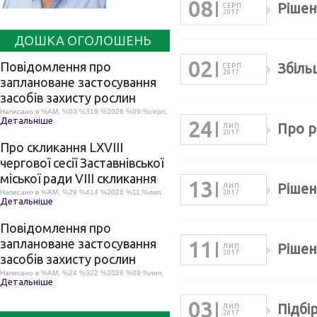
08
Рішен
СЕРП.
2017
ДОШКА ОГОЛОШЕНЬ
02
Повідомлення про
Збіль
СЕРП.
2017
заплановане застосування
засобів захисту рослин
Написано в %AM, %03 %319 %2026 %09:%серп.
Детальніше
24
Про р
ЛИП.
2017
Про скликання LХVІІІ
чергової сесії Заставнівської
міської ради VIII скликання
13
Рішен
ЛИП.
Написано в %AM, %29 %414 %2026 %11:%лип.
2017
Детальніше
Повідомлення про
заплановане застосування
11
Рішен
ЛИП.
2017
засобів захисту рослин
Написано в %AM, %24 %322 %2026 %09:%лип.
Детальніше
03
Підбі
ЛИП.
2017