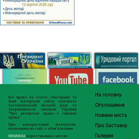
На головну
Всі права на статті, ілюстрації та
інші матеріали сайту належать
Оголошення
Заставнівській міській раді та
охороняються законом України
"Про авторське право і суміжні
Новини міста
права"
Про Заставну
При використанні матеріалів,
посилання на сайт є обов'язковим
Галерея
ПРАВИЛА
користування сайтом