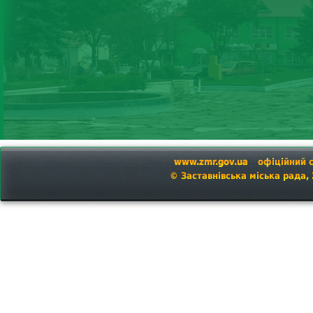
www.zmr.gov.ua
офіційний 
© Заставнівська міська рада,