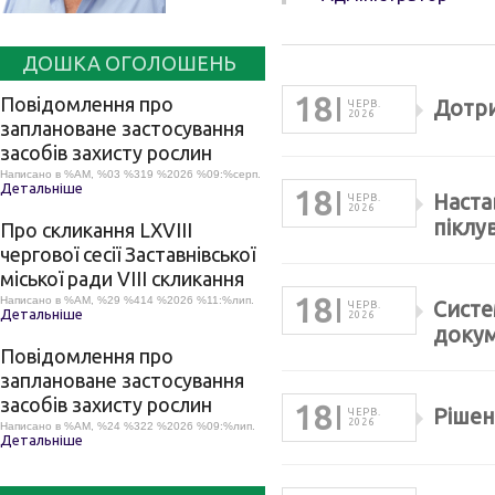
ДОШКА ОГОЛОШЕНЬ
18
Повідомлення про
Дотри
ЧЕРВ.
2026
заплановане застосування
засобів захисту рослин
Написано в %AM, %03 %319 %2026 %09:%серп.
Детальніше
18
Наста
ЧЕРВ.
2026
піклу
Про скликання LХVІІІ
чергової сесії Заставнівської
міської ради VIII скликання
18
Написано в %AM, %29 %414 %2026 %11:%лип.
Систе
ЧЕРВ.
Детальніше
2026
докум
Повідомлення про
заплановане застосування
засобів захисту рослин
18
Рішенн
ЧЕРВ.
2026
Написано в %AM, %24 %322 %2026 %09:%лип.
Детальніше