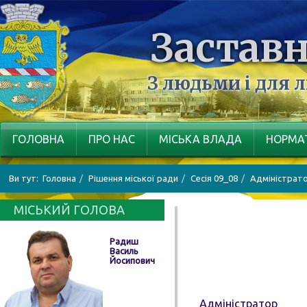
Заставн
З людьми і для 
ГОЛОВНА
ПРО НАС
МІСЬКА ВЛАДА
НОРМАТ
Ви тут:
Головна
Рішення міської ради
Cесія 09_08
Адміністрат
МІСЬКИЙ ГОЛОВА
Радиш
Василь
Йосипович
Адміністратор