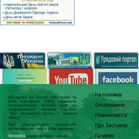
На головну
Всі права на статті, ілюстрації та
інші матеріали сайту належать
Оголошення
Заставнівській міській раді та
охороняються законом України
"Про авторське право і суміжні
Новини міста
права"
Про Заставну
При використанні матеріалів,
посилання на сайт є обов'язковим
Галерея
ПРАВИЛА
користування сайтом