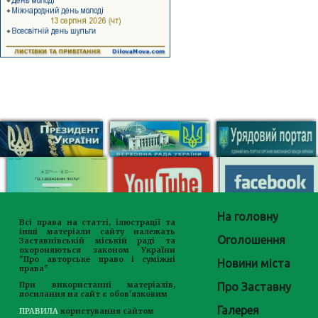
На головну
Всі права на статті, ілюстрації та
інші матеріали сайту належать
Оголошення
Заставнівській міській раді та
охороняються законом України
"Про авторське право і суміжні
Новини міста
права"
Про Заставну
При використанні матеріалів,
посилання на сайт є обов'язковим
Галерея
ПРАВИЛА
користування сайтом