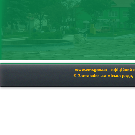
www.zmr.gov.ua
офіційний 
© Заставнівська міська рада,