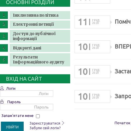
ОСНОВНІ РОЗДІЛИ
Інклюзивна політика
11
Поміч
ГРУД.
2020
Електронні петиції
Доступ до публічної
інформації
10
ВПЕРШ
ГРУД.
Відкриті дані
2020
Результати
Інформаційного аудиту
10
Заста
ГРУД.
2020
ВХІД НА САЙТ
Логін
10
Запро
ГРУД.
2020
Пароль
Запам'ятати мене
Початок
Зареєструватися
УВІЙТИ
Забули свій логін?