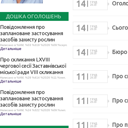
14
Оголо
ГРУД.
2020
ДОШКА ОГОЛОШЕНЬ
14
Повідомлення про
Сього
ГРУД.
2020
заплановане застосування
засобів захисту рослин
Написано в %AM, %03 %319 %2026 %09:%серп.
Детальніше
14
Бюро 
ГРУД.
2020
Про скликання LХVІІІ
чергової сесії Заставнівської
міської ради VIII скликання
11
Про с
ГРУД.
Написано в %AM, %29 %414 %2026 %11:%лип.
2020
Детальніше
Повідомлення про
заплановане застосування
11
Про с
ГРУД.
2020
засобів захисту рослин
Написано в %AM, %24 %322 %2026 %09:%лип.
Детальніше
11
Про п
ГРУД.
2020