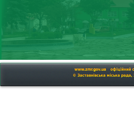
www.zmr.gov.ua
офіційний 
© Заставнівська міська рада,