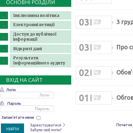
ОСНОВНІ РОЗДІЛИ
Інклюзивна політика
03
3 гру
ГРУД.
2020
Електронні петиції
Доступ до публічної
інформації
03
Про с
ГРУД.
Відкриті дані
2020
Результати
Інформаційного аудиту
02
Обов’
ГРУД.
2020
ВХІД НА САЙТ
Логін
01
Обгов
ГРУД.
2020
Пароль
Запам'ятати мене
Початок
Зареєструватися
УВІЙТИ
Забули свій логін?