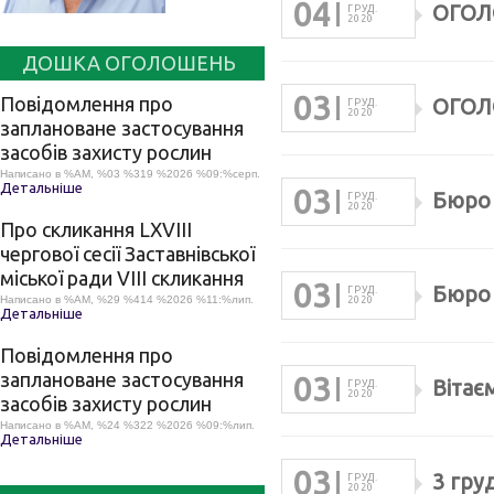
04
ОГО
ГРУД.
2020
ДОШКА ОГОЛОШЕНЬ
03
Повідомлення про
ОГО
ГРУД.
2020
заплановане застосування
засобів захисту рослин
Написано в %AM, %03 %319 %2026 %09:%серп.
Детальніше
03
Бюро 
ГРУД.
2020
Про скликання LХVІІІ
чергової сесії Заставнівської
міської ради VIII скликання
03
Бюро 
ГРУД.
Написано в %AM, %29 %414 %2026 %11:%лип.
2020
Детальніше
Повідомлення про
заплановане застосування
03
Вітає
ГРУД.
2020
засобів захисту рослин
Написано в %AM, %24 %322 %2026 %09:%лип.
Детальніше
03
3 гру
ГРУД.
2020