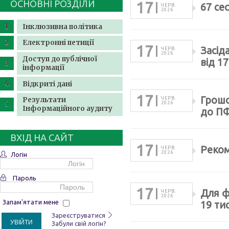
ОСНОВНІ РОЗДІЛИ
17
67 сес
ЧЕРВ.
2026
Інклюзивна політика
Електронні петиції
17
Засід
ЧЕРВ.
2026
Доступ до публічної
від 1
інформації
Відкриті дані
17
Грошо
Результати
ЧЕРВ.
2026
Інформаційного аудиту
до П
ВХІД НА САЙТ
17
Реком
ЧЕРВ.
2026
Логін
Пароль
17
Для ф
ЧЕРВ.
2026
Запам'ятати мене
19 ти
Зареєструватися
УВІЙТИ
Забули свій логін?