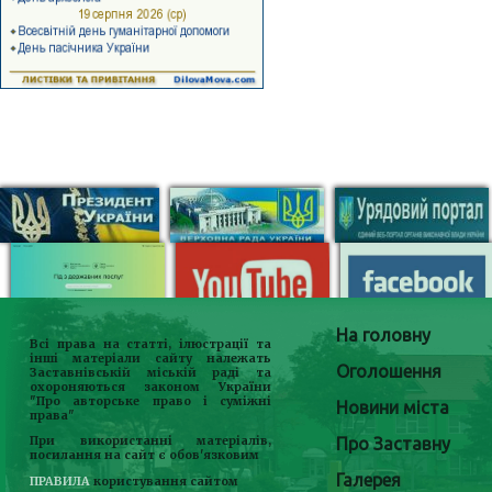
На головну
Всі права на статті, ілюстрації та
інші матеріали сайту належать
Оголошення
Заставнівській міській раді та
охороняються законом України
"Про авторське право і суміжні
Новини міста
права"
Про Заставну
При використанні матеріалів,
посилання на сайт є обов'язковим
Галерея
ПРАВИЛА
користування сайтом