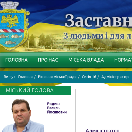
Заставн
З людьми і для 
ГОЛОВНА
ПРО НАС
МІСЬКА ВЛАДА
НОРМАТ
Ви тут:
Головна
Рішення міської ради
Сесія 16
Адміністратор
МІСЬКИЙ ГОЛОВА
Радиш
Василь
Йосипович
Адміністратор