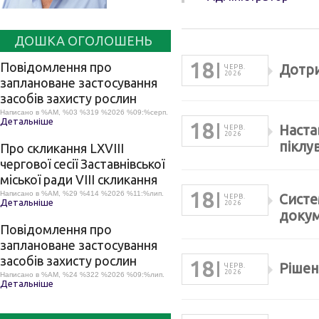
ДОШКА ОГОЛОШЕНЬ
18
Повідомлення про
Дотри
ЧЕРВ.
2026
заплановане застосування
засобів захисту рослин
Написано в %AM, %03 %319 %2026 %09:%серп.
Детальніше
18
Наста
ЧЕРВ.
2026
піклу
Про скликання LХVІІІ
чергової сесії Заставнівської
міської ради VIII скликання
18
Написано в %AM, %29 %414 %2026 %11:%лип.
Систе
ЧЕРВ.
Детальніше
2026
докум
Повідомлення про
заплановане застосування
засобів захисту рослин
18
Рішенн
ЧЕРВ.
2026
Написано в %AM, %24 %322 %2026 %09:%лип.
Детальніше