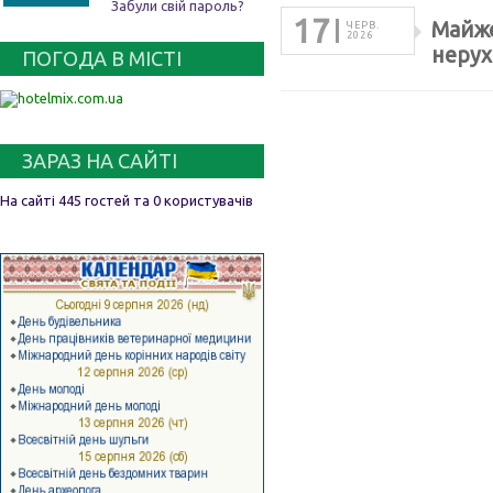
Забули свій пароль?
17
Майже
ЧЕРВ.
2026
нерух
ПОГОДА В МІСТІ
ЗАРАЗ НА САЙТІ
На сайті 445 гостей та 0 користувачів