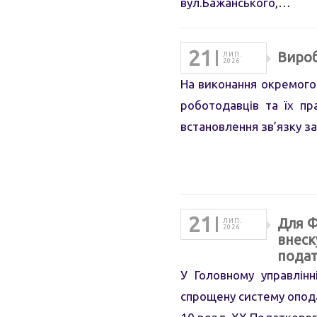
вул.Бажанського,…
21
Вироб
ЛИП.
2026
На виконання окремого
роботодавців та їх пр
встановлення зв’язку з
21
Для Ф
ЛИП.
2026
внеск
подат
У Головному управлінн
спрощену систему оподатк