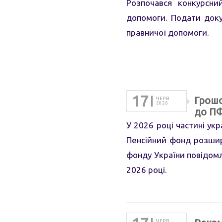
Розпочався конкурсни
допомоги. Подати док
правничої допомоги.
17
Грошо
ЧЕРВ.
2026
до П
У 2026 році частині у
Пенсійний фонд розшир
фонду України повідом
2026 році.
ЧЕРВ.