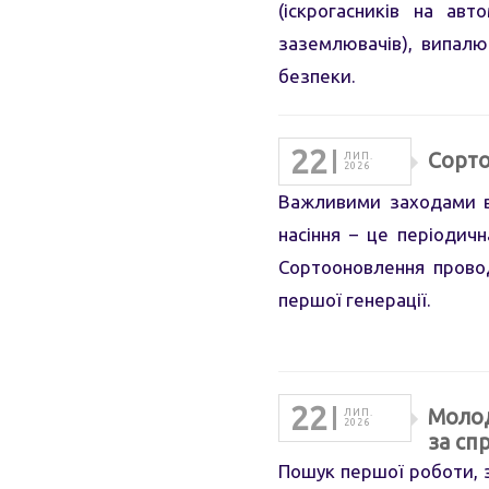
(іскрогасників на ав
заземлювачів), випал
безпеки.
22
Сорто
ЛИП.
2026
Важливими заходами в 
насіння – це періодичн
Сортооновлення провод
першої генерації.
22
Молод
ЛИП.
2026
за сп
Пошук першої роботи, з