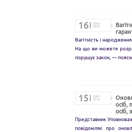
16
Вагіт
ЛИП.
2026
гарант
Вагітність і народженн
На що ви можете розр
порушує закон, — пояс
15
Оновл
ЛИП.
2026
осіб,
осіб,
Представник Уповноваже
повідомляє про оновл