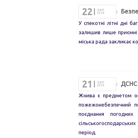
22
Безпе
ЛИП.
2026
У спекотні літні дні б
залишив лише приємні 
міська рада закликає ко
21
ДСНС 
ЛИП.
2026
Жнива є предметом ос
пожежонебезпечний п
поєднання погодних
сільськогосподарських 
період.