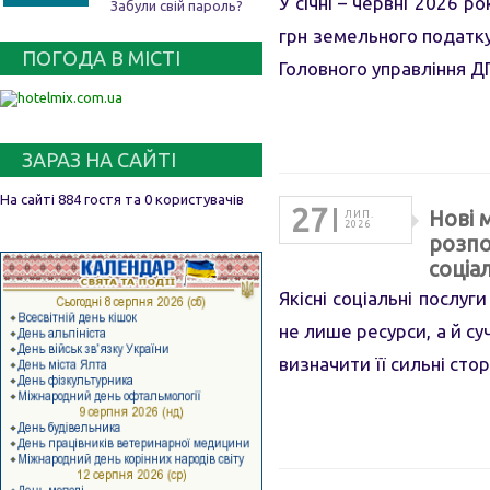
У січні – червні 2026 
Забули свій пароль?
грн земельного податку
ПОГОДА В МІСТІ
Головного управління Д
ЗАРАЗ НА САЙТІ
На сайті 884 гостя та 0 користувачів
27
Нові 
ЛИП.
2026
розпо
соціа
Якісні соціальні послу
не лише ресурси, а й су
визначити її сильні сто