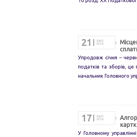
10 розд. ХХ Податковог
21
Місце
ЛИП.
2026
сплат
Упродовж січня – черв
податків та зборів, це
начальник Головного уп
17
Алгор
ЛИП.
2026
картк
У Головному управлінн