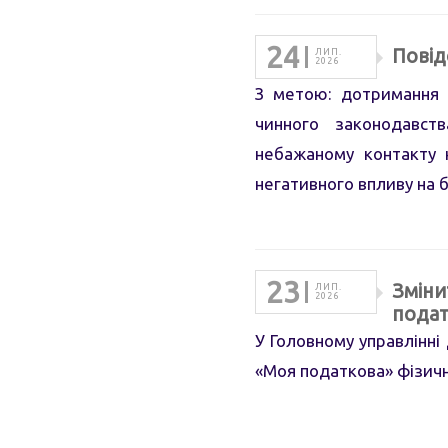
24
Повід
ЛИП.
2026
З метою: дотримання 
чинного законодавств
небажаному контакту 
негативного впливу на 
23
Зміни
ЛИП.
2026
подат
У Головному управлінні
«Моя податкова» фізичн