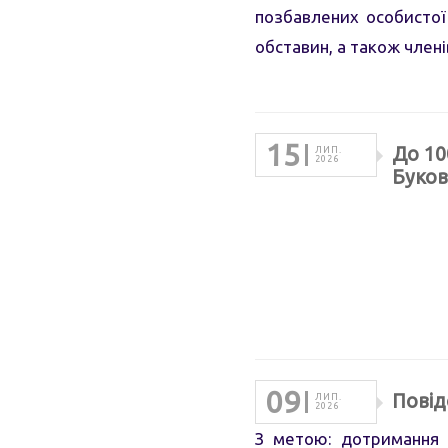
позбавлених особистої 
обставин, а також членів
15
До 10
ЛИП.
2026
Буков
09
Повід
ЛИП.
2026
З метою: дотримання 