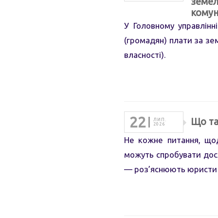
земел
комун
У Головному управлінн
(громадян) плати за зе
власності).
22
Що та
ЛИП.
2026
Не кожне питання, щод
можуть спробувати дося
— роз’яснюють юристи 