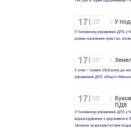
тис.грн, а один підприємець – 
17
У под
ЧЕРВ.
2026
У Головному управлінні ДПС у Ч
різних населених пунктах, мож
17
Земел
ЧЕРВ.
2026
У січні – травні 2026 року до 
управління ДПС області Микола 
17
Буков
ЧЕРВ.
2026
ПДВ
У Головному управлінні ДПС у 
відшкодування з державного б
Загалом за результатами пода