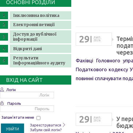
ОСНОВНІ РОЗДІЛИ
Інклюзивна політика
Електронні петиції
Доступ до публічної
29
Термі
ЛИП.
інформації
2026
подат
Відкриті дані
через
Результати
Фахівці Головного упр
Інформаційного аудиту
Податкового кодексу Ук
повинні сплачувати пода
ВХІД НА САЙТ
Логін
Пароль
29
Запам'ятати мене
У пер
ЛИП.
2026
бюдже
Зареєструватися
УВІЙТИ
Забули свій логін?