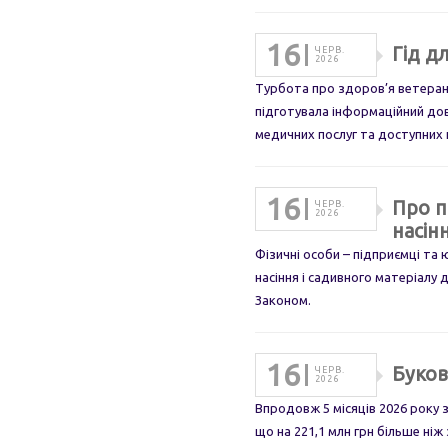
16
Гід д
ЧЕРВ.
2026
Турбота про здоров’я ветерані
підготувала інформаційний дов
медичних послуг та доступних
16
Про п
ЧЕРВ.
2026
насін
Фізичні особи – підприємці та
насіння і садивного матеріалу 
Законом.
16
Буков
ЧЕРВ.
2026
Впродовж 5 місяців 2026 року 
що на 221,1 млн грн більше ні