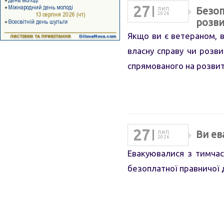
27
Безоп
ЛИП.
2026
розви
Якщо ви є ветераном, 
власну справу чи розв
спрямованого на розви
27
Ви ев
ЛИП.
2026
Евакуювалися з тимчас
безоплатної правничої 