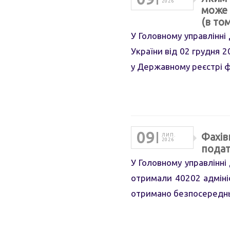
2026
може 
(в том
У Головному управлінні 
України від 02 грудня 2
у Державному реєстрі ф
09
Фахів
ЛИП.
2026
подат
У Головному управлінні
отримали 40202 адмініс
отримано безпосередньо