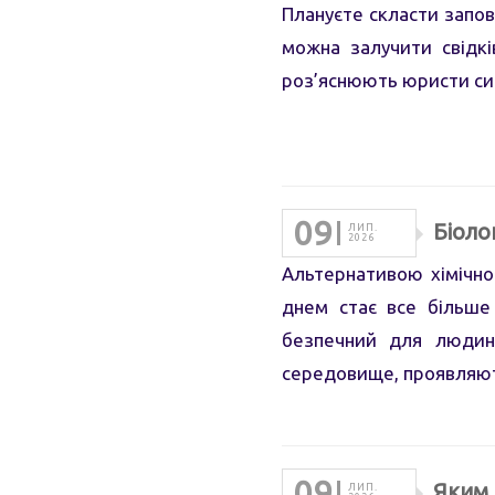
Плануєте скласти запов
можна залучити свідкі
роз’яснюють юристи си
09
Біоло
ЛИП.
2026
Альтернативою хімічног
днем стає все більше
безпечний для людини
середовище, проявляют
09
Яким 
ЛИП.