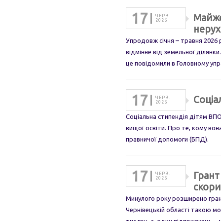
17
Майже
ЧЕРВ.
2026
нерух
Упродовж січня – травня 2026 
відмінне від земельної ділянки
це повідомили в Головному упр
17
Соціа
ЧЕРВ.
2026
Соціальна стипендія дітям ВПО
вищої освіти. Про те, кому во
правничої допомоги (БПД).
17
Грант
ЧЕРВ.
2026
скори
Минулого року розширено грант
Чернівецькій області такою мо