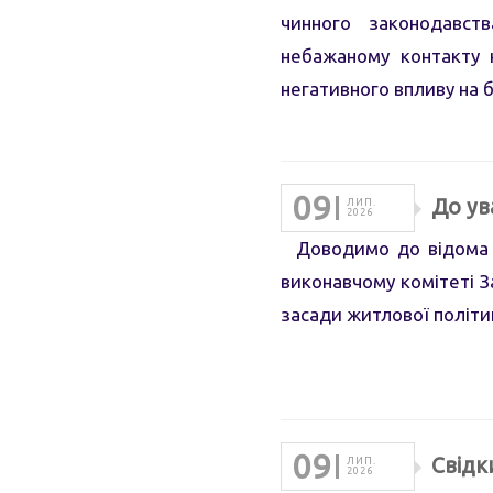
чинного законодавств
небажаному контакту 
негативного впливу на 
09
До ув
ЛИП.
2026
Доводимо до відома ос
виконавчому комітеті За
засади житлової політик
09
Свідк
ЛИП.
2026