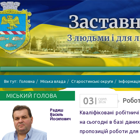
Заставн
З людьми і для 
Ви тут:
Головна
Міська влада
Старостинські округи
Інформаці
МІСЬКИЙ ГОЛОВА
03
Робот
СЕРП.
2026
Радиш
Кваліфіковані робітнич
Василь
Йосипович
на сьогодні в базі дани
пропозицій роботи для с