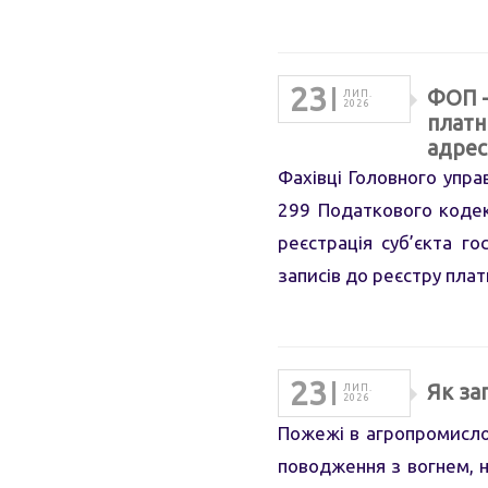
23
ФОП –
ЛИП.
2026
платн
адреси
Фахівці Головного упра
299 Податкового кодек
реєстрація суб’єкта г
записів до реєстру плат
23
Як за
ЛИП.
2026
Пожежі в агропромисло
поводження з вогнем, н