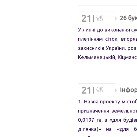
21
26 бу
ЛИП.
2026
У липні до виконання с
плетінням сіток, впор
захисників України, ро
Кельменецькій, Кіцманс
21
Інфор
ЛИП.
2026
1. Назва проекту містоб
призначення земельної
0,0197 га, з «для буді
ділянка)» на «для б