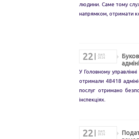
людини. Саме тому служ
напрямком, отримати ко
22
Буков
ЛИП.
2026
адмін
У Головному управлінні
отримали 48418 адмініс
послуг отримано безпо
інспекціях.
22
Подат
ЛИП.
2026