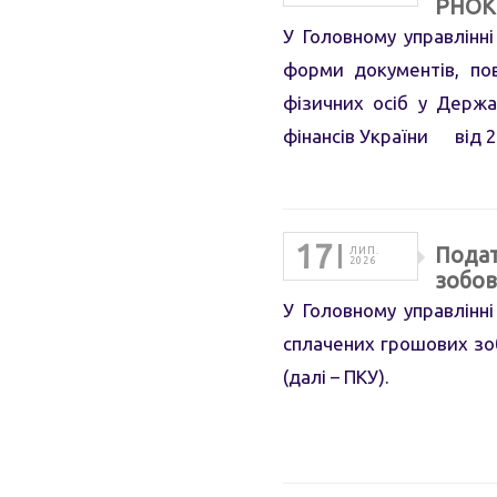
РНОКП
У Головному управлінн
форми документів, по
фізичних осіб у Держа
фінансів України від 2
17
Подат
ЛИП.
2026
зобов
У Головному управлінн
сплачених грошових зоб
(далі – ПКУ).