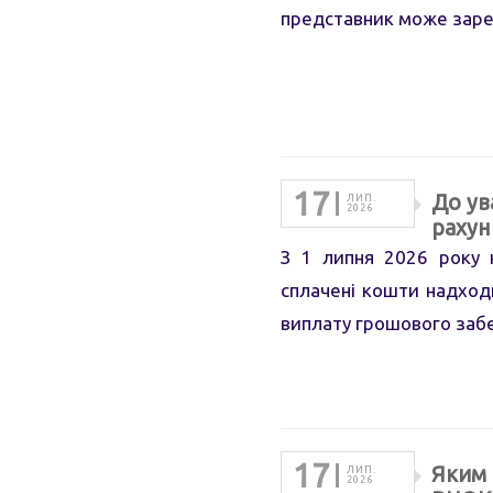
представник може зареє
17
До ув
ЛИП.
2026
рахун
З 1 липня 2026 року 
сплачені кошти надход
виплату грошового забе
17
Яким 
ЛИП.
2026