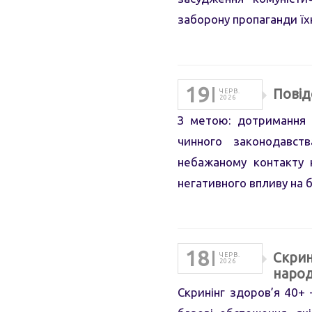
заборону пропаганди їх
19
Повід
ЧЕРВ.
2026
З метою: дотримання 
чинного законодавств
небажаному контакту 
негативного впливу на 
18
Скрин
ЧЕРВ.
2026
наро
Скринінг здоров’я 40+ 