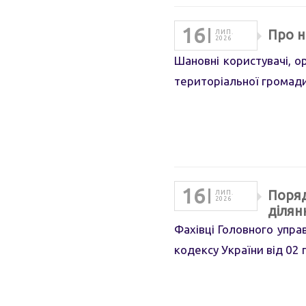
16
Про н
ЛИП.
2026
Шановні користувачі, о
територіальної громади
16
Поряд
ЛИП.
2026
ділян
Фахівці Головного упра
кодексу України від 02 