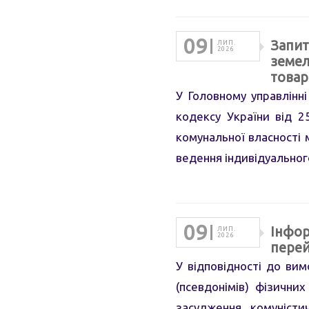
09
Запит
ЛИП.
2026
земел
товар
У Головному управлінн
кодексу України від 2
комунальної власності 
ведення індивідуально
09
Інфор
ЛИП.
2026
перей
У відповідності до ви
(псевдонімів) фізични
засудження комуністич