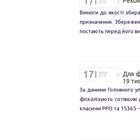
17
Реком
2026
Вимоги до якості збира
призначення. Збережен
постають перед його в
17
Для ф
ЧЕРВ.
2026
19 ти
За даними Головного уп
фіскалізують готівкові
класичні РРО та 15365 