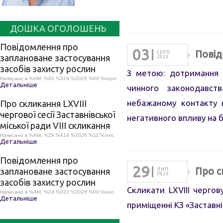
ДОШКА ОГОЛОШЕНЬ
Повідомлення про
03
Повід
СЕРП.
заплановане застосування
2026
засобів захисту рослин
З метою: дотримання 
Написано в %AM, %03 %319 %2026 %09:%серп.
Детальніше
чинного законодавств
небажаному контакту 
Про скликання LХVІІІ
чергової сесії Заставнівської
негативного впливу на 
міської ради VIII скликання
Написано в %AM, %29 %414 %2026 %11:%лип.
Детальніше
Повідомлення про
29
Про с
заплановане застосування
ЛИП.
2026
засобів захисту рослин
Скликати LХVІІI чергов
Написано в %AM, %24 %322 %2026 %09:%лип.
Детальніше
приміщенні КЗ «Заставн