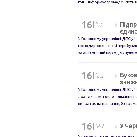
грн – інформує громадськість 
16
Підпр
ЧЕРВ.
2026
єдино
У Головному управлінні ДПС у 
господарювання, які перебуваю
за аналогічний період минулого
16
Буков
ЧЕРВ.
2026
зниж
У Головному управлінні ДПС у Ч
доходи, з метою отримання под
витратах на навчання, 85 гро
16
У Чер
ЧЕРВ.
2026
У цьому році семеро молодих л