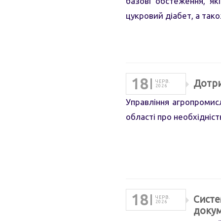
базові обстеження, як
цукровий діабет, а так
18
Дотри
ЧЕРВ.
2026
Управління агропромис
області про необхідніс
18
Систе
ЧЕРВ.
2026
докум