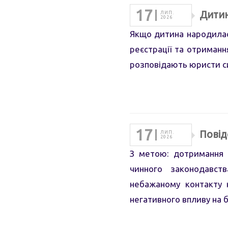
17
Дитин
ЛИП.
2026
Якщо дитина народилас
реєстрації та отриманн
розповідають юристи с
17
Повід
ЛИП.
2026
З метою: дотримання 
чинного законодавств
небажаному контакту 
негативного впливу на 