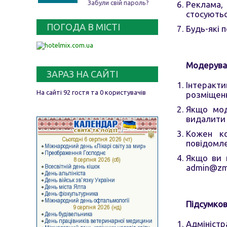
Забули свій пароль?
Реклама, 
стосуютьс
ПОГОДА В МІСТІ
Будь-які 
Модеруван
ЗАРАЗ НА САЙТІ
Інтеракти
На сайті 92 гостя та 0 користувачів
розміщенн
Якщо мод
видалити 
Кожен ко
повідомл
Якщо ви 
admin@zmr
Підсумков
Адміністр