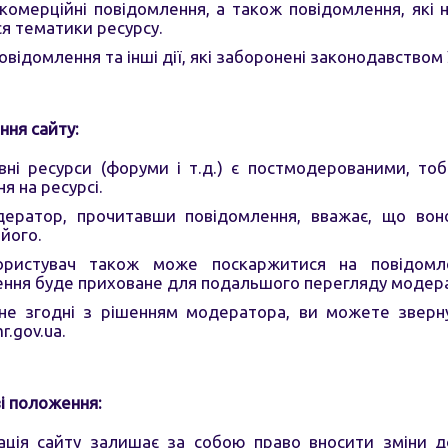
комерційні повідомлення, а також повідомлення, які 
я тематики ресурсу.
повідомлення та інші дії, які заборонені законодавством 
ня сайту:
вні ресурси (форуми і т.д.) є постмодерованими, то
я на ресурсі.
ератор, прочитавши повідомлення, вважає, що воно
його.
ристувач також може поскаржитися на повідомлен
ення буде приховане для подальшого перегляду модер
не згодні з рішенням модератора, ви можете зверну
.gov.ua
.
і положення:
ація сайту залишає за собою право вносити зміни д