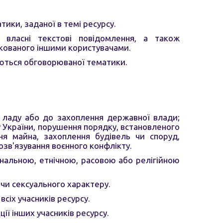
тики, заданої в темі ресурсу.
 власні текстові повідомлення, а також
ікованого іншими користувачами.
суються обговорюваної тематики.
о ладу або до захоплення державної влади;
 України, порушення порядку, встановленого
ння майна, захоплення будівель чи споруд,
озв'язування воєнного конфлікту.
іональною, етнічною, расовою або релігійною
чи сексуального характеру.
сіх учасників ресурсу.
ії інших учасників ресурсу.