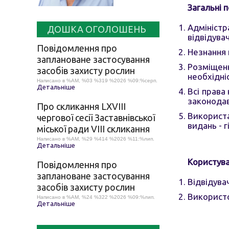
Загальні 
Адміністр
ДОШКА ОГОЛОШЕНЬ
відвідувач
Повідомлення про
Незнання 
заплановане застосування
Розміщен
засобів захисту рослин
необхідні
Написано в %AM, %03 %319 %2026 %09:%серп.
Детальніше
Всі права
законодав
Про скликання LХVІІІ
Використа
чергової сесії Заставнівської
видань - 
міської ради VIII скликання
Написано в %AM, %29 %414 %2026 %11:%лип.
Детальніше
Користува
Повідомлення про
заплановане застосування
Відвідува
засобів захисту рослин
Використо
Написано в %AM, %24 %322 %2026 %09:%лип.
Детальніше