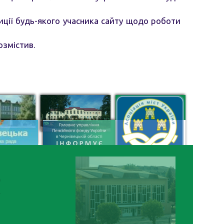
иції будь-якого учасника сайту щодо роботи
озмістив.
м