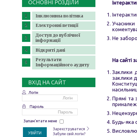
ОСНОВНІ РОЗДІЛИ
Інтеракти
Інтеракти
Інклюзивна політика
Учасники
Електронні петиції
коментува
Доступ до публічної
Не заборо
інформації
Відкриті дані
На сайті з
Результати
Інформаційного аудиту
Заклики д
заклики д
ВХІД НА САЙТ
Конституц
насильниц
Логін
Прямі та 
приналежн
Пароль
Нецензурн
Запам'ятати мене
Будь-яка 
Зареєструватися
Висловлюв
УВІЙТИ
Забули свій логін?