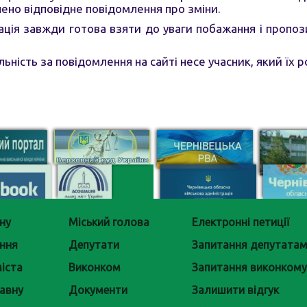
но відповідне повідомлення про зміни.
ація завжди готова взяти до уваги побажання і пропоз
льність за повідомлення на сайті несе учасник, який їх р
ну
Міський голова
Електронні петиції
ння
Депутати
Запитання депутата
іста
Виконком
Запитання виконкому
авну
Документи
Залишити відгук