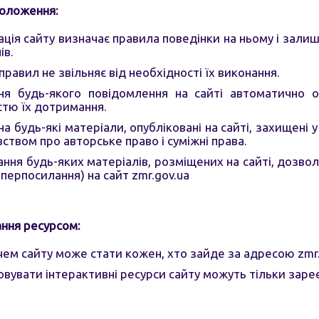
положення:
ація сайту визначає правила поведінки на ньому і залиш
ів.
правил не звільняє від необхідності їх виконання.
ня будь-якого повідомлення на сайті автоматично 
стю їх дотримання.
 на будь-які матеріали, опубліковані на сайті, захищені
ством про авторське право і суміжні права.
ння будь-яких матеріалів, розміщених на сайті, дозволя
гіперпосилання) на сайт
zmr.gov.ua
ння ресурсом:
чем сайту може стати кожен, хто зайде за адресою
zmr
вувати інтерактивні ресурси сайту можуть тільки зареє