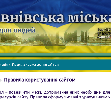
внівська міськ
 для людей
Тел. (037
Ел.пошт
Адреса: 
мація
Правила користування сайтом
Правила користування сайтом
л – позначити межі, дотримання яких необхідне для
ресурсів сайту. Правила сформульовані з урахуванням 