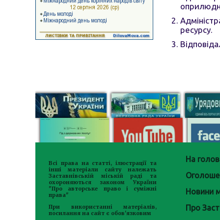
оприлюдне
Адміністр
ресурсу.
Відповіда
На голов
Всі права на статті, ілюстрації та
інші матеріали сайту належать
Оголоше
Заставнівській міській раді та
охороняються законом України
"Про авторське право і суміжні
Новини м
права"
Про Заст
При використанні матеріалів,
посилання на сайт є обов'язковим