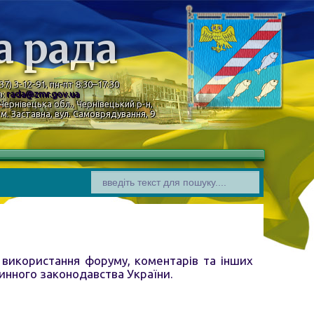
а рада
37) 3-12-91, пн-пт 8:30–17:30
а:
rada@zmr.gov.ua
Чернівецька обл., Чернівецький р-н,
м. Заставна, вул. Самоврядування, 9
 використання форуму, коментарів та інших
чинного законодавства України.