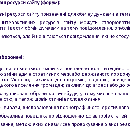
вні ресурси сайту (форум):
вні ресурси сайту призначені для обміну думками з тема
 інтерактивних ресурсів сайту можуть створювати
ти і вести обмін думками на тему повідомлення, опубл
няються, але й не вітаються повідомлення, які не сто
аборонені:
о насильницької зміни чи повалення конституційног
о зміни адміністративних меж або державного кордону
ією України; заклики до погромів, підпалів, знище
ького виселення громадян; заклики до агресії або до р
завуальовані образи кого-небудь, у тому числі за нац
істю, а також шовіністичні висловлювання.
і вирази, висловлювання порнографічного, еротичного 
образлива поведінка по відношенню до авторів статей і в
ання, метою яких є навмисне провокування різкої реакц