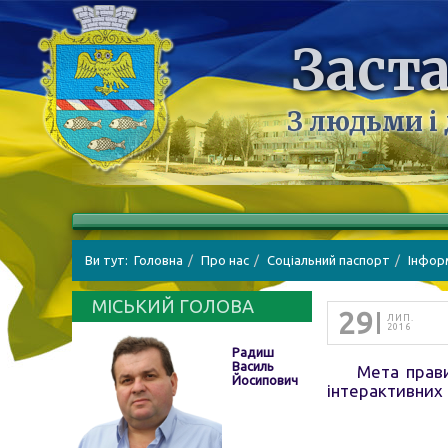
Заста
З людьми і
Ви тут:
Головна
Про нас
Соціальний паспорт
Інфор
МІСЬКИЙ ГОЛОВА
29
ЛИП.
2016
Радиш
Василь
Мета прави
Йосипович
інтерактивних 