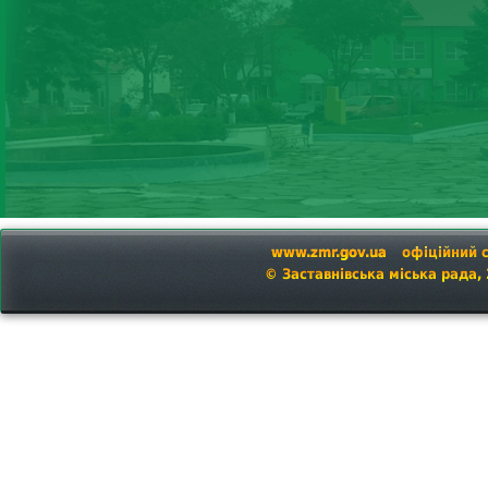
www.zmr.gov.ua
офіційний 
© Заставнівська міська рада,