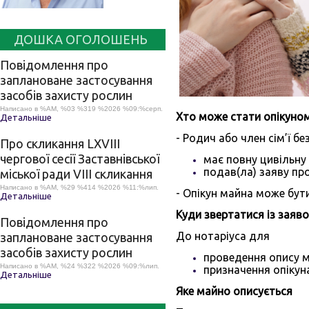
ДОШКА ОГОЛОШЕНЬ
Повідомлення про
заплановане застосування
засобів захисту рослин
Написано в %AM, %03 %319 %2026 %09:%серп.
Хто може стати опікуно
Детальніше
- Родич або член сім’ї бе
Про скликання LХVІІІ
чергової сесії Заставнівської
має повну цивільну
подав(ла) заяву пр
міської ради VIII скликання
Написано в %AM, %29 %414 %2026 %11:%лип.
- Опікун майна може бут
Детальніше
Куди звертатися із заяв
Повідомлення про
До нотаріуса для
заплановане застосування
засобів захисту рослин
проведення опису 
Написано в %AM, %24 %322 %2026 %09:%лип.
призначення опікун
Детальніше
Яке майно описується