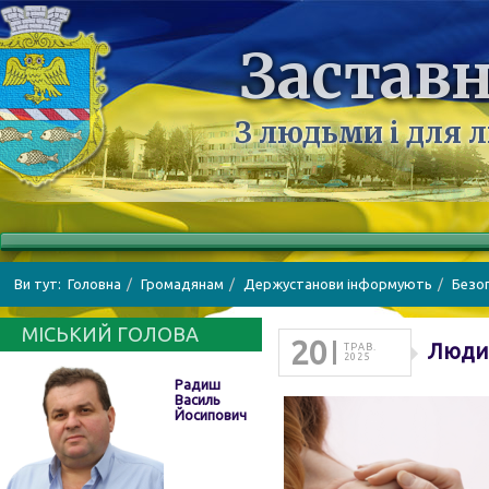
Заставн
З людьми і для 
Ви тут:
Головна
Громадянам
Держустанови інформують
Безо
МІСЬКИЙ ГОЛОВА
20
Людин
ТРАВ.
2025
Радиш
Василь
Йосипович