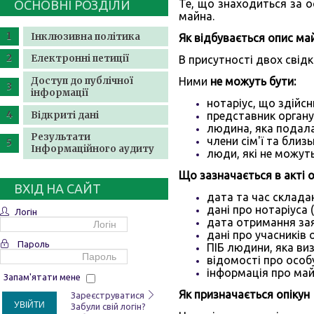
Те, що знаходиться за о
ОСНОВНІ РОЗДІЛИ
майна.
Інклюзивна політика
Як відбувається опис ма
Електронні петиції
В присутності двох свідкі
Доступ до публічної
Ними
не можуть бути:
інформації
нотаріус, що здійс
Відкриті дані
представник органу 
людина, яка подала
Результати
члени сім'ї та близ
Інформаційного аудиту
люди, які не можут
Що зазначається в акті 
ВХІД НА САЙТ
дата та час склада
дані про нотаріуса 
Логін
дата отримання зая
дані про учасників 
Пароль
ПІБ людини, яка ви
відомості про особ
інформація про майн
Запам'ятати мене
Як призначається опікун
Зареєструватися
УВІЙТИ
Забули свій логін?