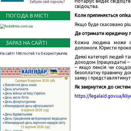
Нотаріус видає свідоцтв
Забули свій пароль?
свідоцтва.
ПОГОДА В МІСТІ
Коли припиняється опік
Якщо буде скасовано ріш
Де отримати юридичну 
ЗАРАЗ НА САЙТІ
Кожна людина може от
допомоги. Юристи прокон
На сайті 146 гостей та 0 користувачів
Деякі категорії людей т
доходом (працездатні – з
– якщо пенсія чи соцдоп
безоплатну правничу доп
заяву і представлятимуть
Як звернутися до систе
https://legalaid.gov.ua/k