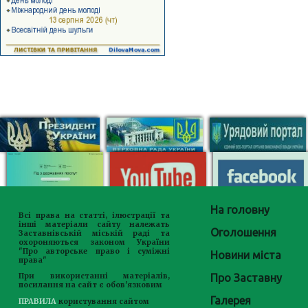
На головну
Всі права на статті, ілюстрації та
інші матеріали сайту належать
Оголошення
Заставнівській міській раді та
охороняються законом України
"Про авторське право і суміжні
Новини міста
права"
Про Заставну
При використанні матеріалів,
посилання на сайт є обов'язковим
Галерея
ПРАВИЛА
користування сайтом