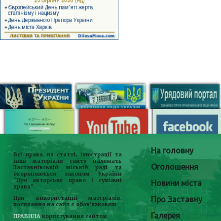
На головну
Всі права на статті, ілюстрації та
інші матеріали сайту належать
Оголошення
Заставнівській міській раді та
охороняються законом України
"Про авторське право і суміжні
Новини міста
права"
Про Заставну
При використанні матеріалів,
посилання на сайт є обов'язковим
Галерея
ПРАВИЛА
користування сайтом