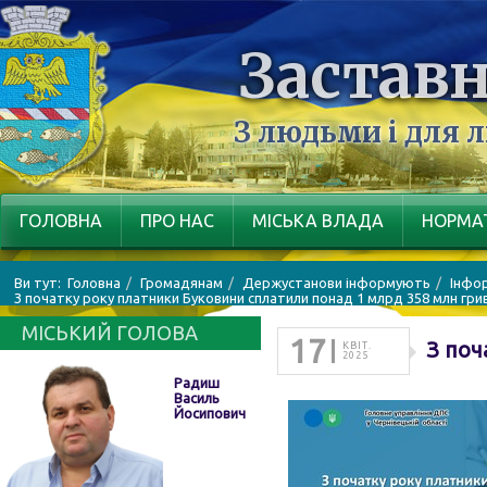
Заставн
З людьми і для 
ГОЛОВНА
ПРО НАС
МІСЬКА ВЛАДА
НОРМАТ
Ви тут:
Головна
Громадянам
Держустанови інформують
Інфо
З початку року платники Буковини сплатили понад 1 млрд 358 млн г
МІСЬКИЙ ГОЛОВА
17
З поч
КВІТ.
2025
Радиш
Василь
Йосипович