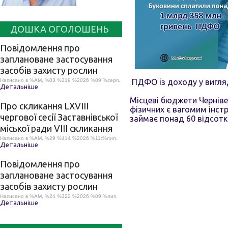
ДОШКА ОГОЛОШЕНЬ
Повідомлення про
заплановане застосування
засобів захисту рослин
Написано в %AM, %03 %319 %2026 %09:%серп.
ПДФО iз доходу у вигляд
Детальніше
Місцеві бюджети Черніве
Про скликання LХVІІІ
фізичних є вагомим інст
чергової сесії Заставнівської
займає понад 60 відсоткі
міської ради VIII скликання
Написано в %AM, %29 %414 %2026 %11:%лип.
Детальніше
Повідомлення про
заплановане застосування
засобів захисту рослин
Написано в %AM, %24 %322 %2026 %09:%лип.
Детальніше