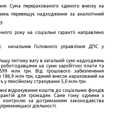
ння. Сума перерахованого єдиного внеску на
ивень перевищує надходження за аналогічний
у.
чного року на соціальні гарантії направлено
є начальник Головного управління ДПС у
льшу питому вагу в загальній сумі надходжень
й роботодавцями на суми заробітної плати та
99 млн грн. Від грошового забезпечення
и 186,9 млн грн, єдиний внесок нарахований на
 у пенсійному страхуванні 5,0 млн грн.
жні відрахування коштів до соціальних фондів
гарантій для громадян. Саме тому одними з
ня контролю за дотриманням законодавства
дприємницької діяльності.