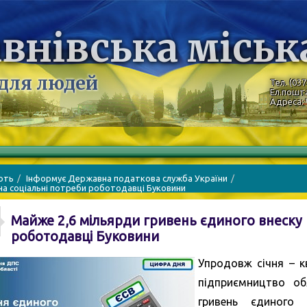
внівська міськ
 для людей
Тел. (037
Ел.пошт
Адреса: 
ють
Інформує Державна податкова служба України
 на соціальні потреби роботодавці Буковини
Майже 2,6 мільярди гривень єдиного внеску 
роботодавці Буковини
Упродовж січня – к
підприємництво об
гривень єдиного 