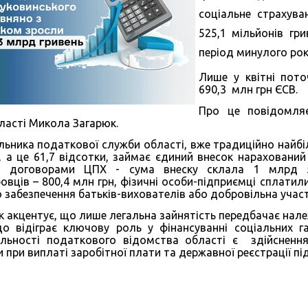
соціальне страхува
525,1 мільйонів гр
період минулого рок
Лише у квітні пото
690,3 млн грн ЄСВ.
Про це повідомля
бласті Микола Загарюк.
льника податкової служби області, вже традиційно найбі
, а це 61,7 відсотки, займає єдиний внесок нараховани
а договорами ЦПХ - сума внеску склала 1 млрд 5
овців – 800,4 млн грн, фізичні особи-підприємці сплатил
забезпечення батьків-вихователів або добровільна участь
 акцентує, що лише легальна зайнятість передбачає нале
о відіграє ключову роль у фінансуванні соціальних 
льності податкового відомства області є здійснен
при виплаті заробітної плати та державної реєстрації пі