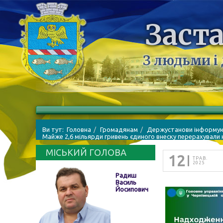
Заста
З людьми і
Ви тут:
Головна
Громадянам
Держустанови інформу
Майже 2,6 мільярди гривень єдиного внеску перерахували
МІСЬКИЙ ГОЛОВА
12
ТРАВ.
2025
Радиш
Василь
Йосипович