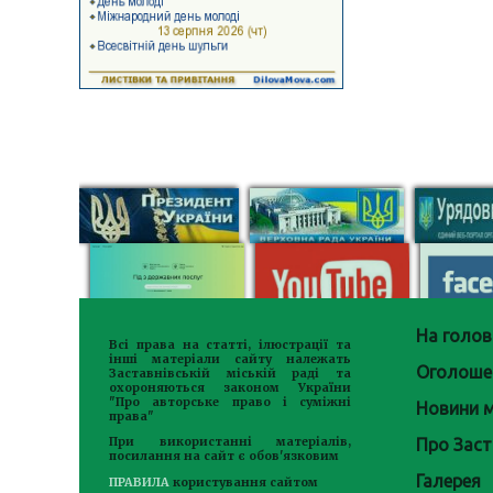
На голов
Всі права на статті, ілюстрації та
інші матеріали сайту належать
Оголоше
Заставнівській міській раді та
охороняються законом України
"Про авторське право і суміжні
Новини м
права"
Про Заст
При використанні матеріалів,
посилання на сайт є обов'язковим
Галерея
ПРАВИЛА
користування сайтом