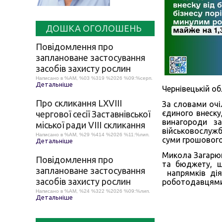
ДОШКА ОГОЛОШЕНЬ
Повідомлення про
заплановане застосування
засобів захисту рослин
Написано в %AM, %03 %319 %2026 %09:%серп.
Детальніше
Чернівецькій о
Про скликання LХVІІІ
За словами очі
єдиного внеску
чергової сесії Заставнівської
винагороди з
міської ради VIII скликання
військовослужб
Написано в %AM, %29 %414 %2026 %11:%лип.
суми грошового 
Детальніше
Микола Загарюк
Повідомлення про
та бюджету, щ
заплановане застосування
напрямків дія
засобів захисту рослин
роботодавцями 
Написано в %AM, %24 %322 %2026 %09:%лип.
Детальніше