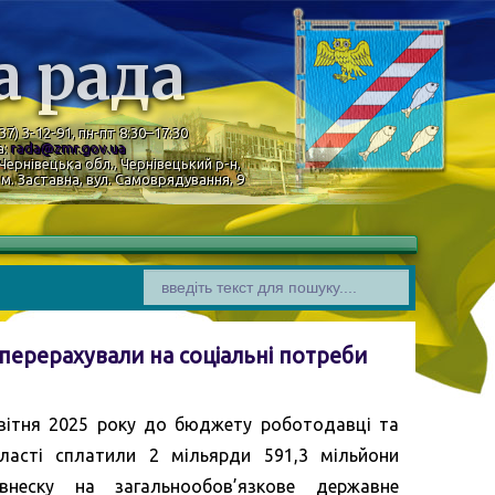
а рада
37) 3-12-91, пн-пт 8:30–17:30
а:
rada@zmr.gov.ua
Чернівецька обл., Чернівецький р-н,
м. Заставна, вул. Самоврядування, 9
перерахували на соціальні потреби
вітня 2025 року до бюджету роботодавці та
ласті сплатили 2 мільярди 591,3 мільйони
внеску на загальнообов’язкове державне