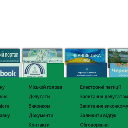
ну
Міський голова
Електронні петиції
ння
Депутати
Запитання депутата
іста
Виконком
Запитання виконкому
авну
Документи
Залишити відгук
Контакти
Обговорення