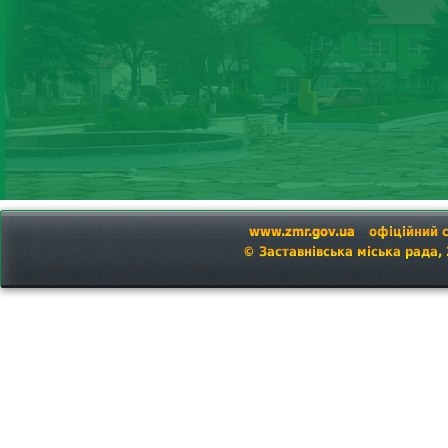
www.zmr.gov.ua
офіційний 
© Заставнівська міська рада,