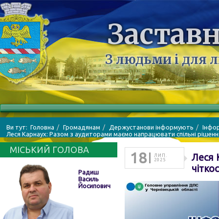
Заставн
З людьми і для 
Ви тут:
Головна
Громадянам
Держустанови інформують
Інфо
Леся Карнаух: Разом з аудиторами маємо напрацювати спільні рішення 
МІСЬКИЙ ГОЛОВА
18
Леся 
ЛИП.
2025
чіткос
Радиш
Василь
Йосипович