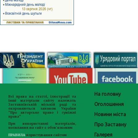
На головну
Всі права на статті, ілюстрації та
інші матеріали сайту належать
Оголошення
Заставнівській міській раді та
охороняються законом України
"Про авторське право і суміжні
Новини міста
права"
Про Заставну
При використанні матеріалів,
посилання на сайт є обов'язковим
Галерея
ПРАВИЛА
користування сайтом