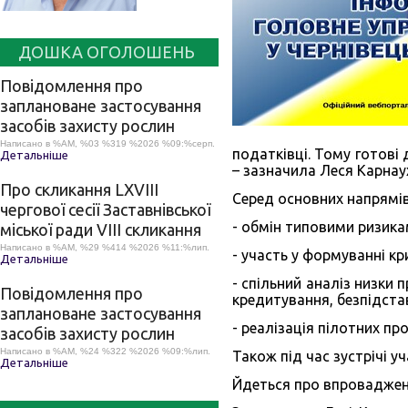
ДОШКА ОГОЛОШЕНЬ
Повідомлення про
заплановане застосування
засобів захисту рослин
Написано в %AM, %03 %319 %2026 %09:%серп.
податківці. Тому готові
Детальніше
– зазначила Леся Карнау
Про скликання LХVІІІ
Серед основних напрямів
чергової сесії Заставнівської
- обмін типовими ризикам
міської ради VIII скликання
Написано в %AM, %29 %414 %2026 %11:%лип.
- участь у формуванні кри
Детальніше
- спільний аналіз низки
Повідомлення про
кредитування, безпідста
заплановане застосування
- реалізація пілотних пр
засобів захисту рослин
Написано в %AM, %24 %322 %2026 %09:%лип.
Також під час зустрічі 
Детальніше
Йдеться про впровадженн