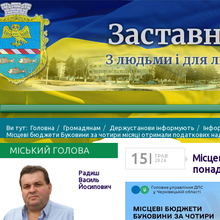
Заставн
З людьми і для 
Ви тут:
Головна
Громадянам
Держустанови інформують
Інфо
Місцеві бюджети Буковини за чотири місяці отримали податкових на
МІСЬКИЙ ГОЛОВА
15
Місце
ТРАВ.
2026
понад
Радиш
Василь
Йосипович