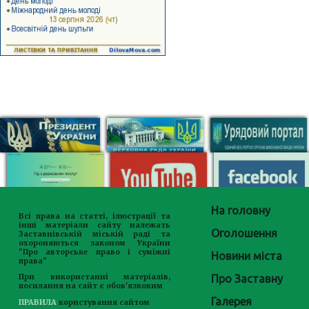
На головну
Всі права на статті, ілюстрації та
інші матеріали сайту належать
Оголошення
Заставнівській міській раді та
охороняються законом України
"Про авторське право і суміжні
Новини міста
права"
Про Заставну
При використанні матеріалів,
посилання на сайт є обов'язковим
Галерея
ПРАВИЛА
користування сайтом