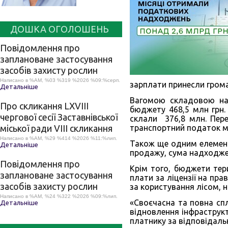
ДОШКА ОГОЛОШЕНЬ
Повідомлення про
заплановане застосування
засобів захисту рослин
Написано в %AM, %03 %319 %2026 %09:%серп.
зарплати принесли грома
Детальніше
Вагомою складовою нап
Про скликання LХVІІІ
бюджету 468,5 млн грн.
чергової сесії Заставнівської
склали 376,8 млн. Пере
міської ради VIII скликання
транспортний податок ма
Написано в %AM, %29 %414 %2026 %11:%лип.
Також ще одним елемент
Детальніше
продажу, сума надходжен
Повідомлення про
Крім того, бюджети тер
заплановане застосування
плати за ліцензії на пра
засобів захисту рослин
за користування лісом, н
Написано в %AM, %24 %322 %2026 %09:%лип.
«Своєчасна та повна сп
Детальніше
відновлення інфраструк
платнику за відповідаль