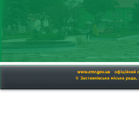
www.zmr.gov.ua
офіційний 
© Заставнівська міська рада,