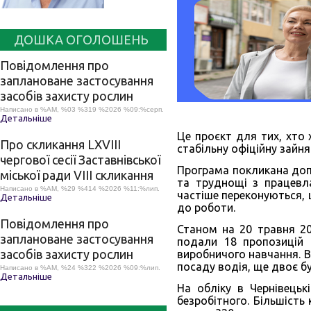
ДОШКА ОГОЛОШЕНЬ
Повідомлення про
заплановане застосування
засобів захисту рослин
Написано в %AM, %03 %319 %2026 %09:%серп.
Детальніше
Це проєкт для тих, хто
Про скликання LХVІІІ
стабільну офіційну зайнят
чергової сесії Заставнівської
Програма покликана допо
міської ради VIII скликання
та труднощі з працевл
Написано в %AM, %29 %414 %2026 %11:%лип.
частіше переконуються, 
Детальніше
до роботи.
Повідомлення про
Станом на 20 травня 20
заплановане застосування
подали 18 пропозицій р
засобів захисту рослин
виробничого навчання. 
посаду водія, ще двоє б
Написано в %AM, %24 %322 %2026 %09:%лип.
Детальніше
На обліку в Чернівецьк
безробітного. Більшість 