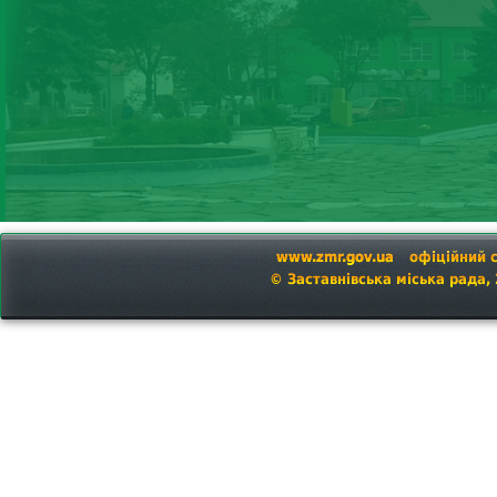
www.zmr.gov.ua
офіційний 
© Заставнівська міська рада,