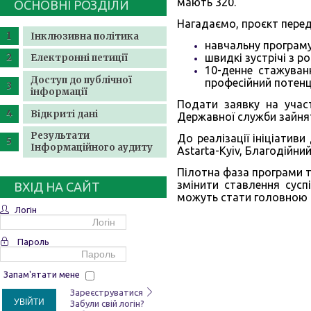
мають 320.
ОСНОВНІ РОЗДІЛИ
Нагадаємо, проєкт перед
Інклюзивна політика
навчальну програму
швидкі зустрічі з 
Електронні петиції
10-денне стажуван
Доступ до публічної
професійний потенц
інформації
Подати заявку на учас
Відкриті дані
Державної служби зайня
Результати
До реалізації ініціатив
Інформаційного аудиту
Astarta-Kyiv, Благодійн
Пілотна фаза програми т
змінити ставлення сусп
ВХІД НА САЙТ
можуть стати головною п
Логін
Пароль
Запам'ятати мене
Зареєструватися
УВІЙТИ
Забули свій логін?