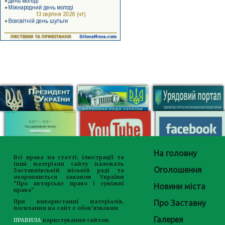
На головну
Всі права на статті, ілюстрації та
інші матеріали сайту належать
Оголошення
Заставнівській міській раді та
охороняються законом України
"Про авторське право і суміжні
Новини міста
права"
Про Заставну
При використанні матеріалів,
посилання на сайт є обов'язковим
Галерея
ПРАВИЛА
користування сайтом