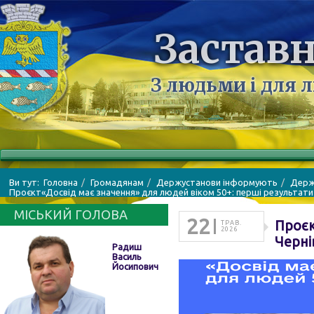
Заставн
З людьми і для 
Ви тут:
Головна
Громадянам
Держустанови інформують
Держ
Проєкт«Досвід має значення» для людей віком 50+: перші результати 
МІСЬКИЙ ГОЛОВА
22
Проєк
ТРАВ.
2026
Черні
Радиш
Василь
Йосипович