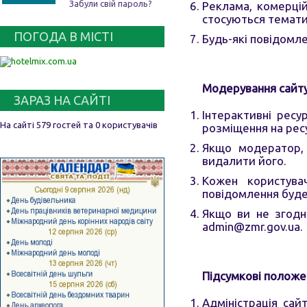
Забули свій пароль?
Реклама, комерцій
стосуються темати
ПОГОДА В МІСТІ
Будь-які повідомле
Модерування сайту
ЗАРАЗ НА САЙТІ
Інтерактивні ресу
На сайті 579 гостей та 0 користувачів
розміщення на ресу
Якщо модератор, 
видалити його.
Кожен користува
повідомлення буд
Якщо ви не згодн
admin@zmr.gov.ua
.
Підсумкові положе
Адміністрація сай