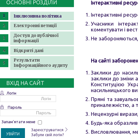
ОСНОВНІ РОЗДІЛИ
Інтерактивні ресур
Інтерактивні ресур
Інклюзивна політика
Учасники інтера
Електронні петиції
коментувати і вес
Доступ до публічної
Не забороняються,
інформації
Відкриті дані
На сайті заборонен
Результати
Інформаційного аудиту
Заклики до насиль
заклики до зміни 
ВХІД НА САЙТ
Конституцією Укра
насильницького вис
Логін
Прямі та завуальо
приналежністю, а 
Пароль
Нецензурні вирази
Запам'ятати мене
Будь-яка образлива
Зареєструватися
Висловлювання, мет
УВІЙТИ
Забули свій логін?