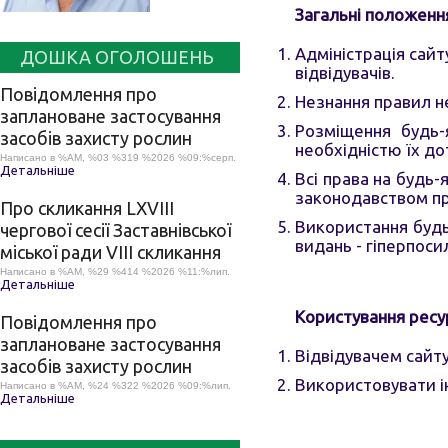
Загальні положенн
Адміністрація сайт
ДОШКА ОГОЛОШЕНЬ
відвідувачів.
Повідомлення про
Незнання правил не
заплановане застосування
Розміщення будь-
засобів захисту рослин
необхідністю їх д
Написано в %AM, %03 %319 %2026 %09:%серп.
Детальніше
Всі права на будь-
законодавством про
Про скликання LХVІІІ
Використання будь-
чергової сесії Заставнівської
видань - гіперпоси
міської ради VIII скликання
Написано в %AM, %29 %414 %2026 %11:%лип.
Детальніше
Користування ресу
Повідомлення про
заплановане застосування
Відвідувачем сайт
засобів захисту рослин
Використовувати і
Написано в %AM, %24 %322 %2026 %09:%лип.
Детальніше