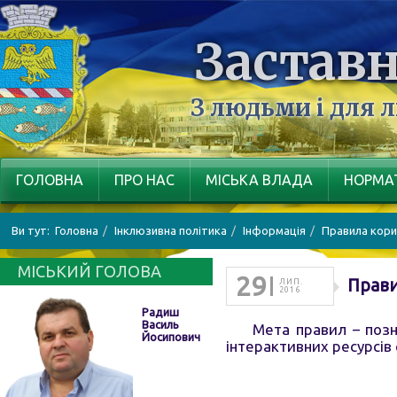
Заставн
З людьми і для 
ГОЛОВНА
ПРО НАС
МІСЬКА ВЛАДА
НОРМАТ
Ви тут:
Головна
Інклюзивна політика
Інформація
Правила кори
МІСЬКИЙ ГОЛОВА
29
Прави
ЛИП.
2016
Радиш
Василь
Мета правил – позн
Йосипович
інтерактивних ресурсів