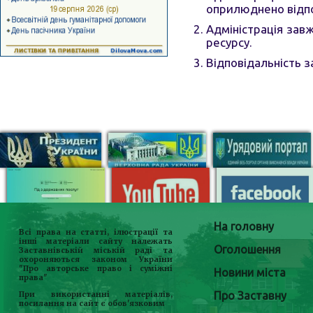
оприлюднено відпо
Адміністрація зав
ресурсу.
Відповідальність з
На головну
Всі права на статті, ілюстрації та
інші матеріали сайту належать
Оголошення
Заставнівській міській раді та
охороняються законом України
"Про авторське право і суміжні
Новини міста
права"
Про Заставну
При використанні матеріалів,
посилання на сайт є обов'язковим